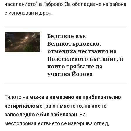
населението“ в Габрово. За обследване на района
е използван и дрон.
Бедствие във
Великотърновско,
отмениха чествания на
Новоселското въстание, в
които трябваше да
участва Йотова
Тялото на
мъжа е намерено на приблизително
четири километра от мястото, на което
запоследно е бил забелязан
. На
местопроизшествието се извършва оглед,