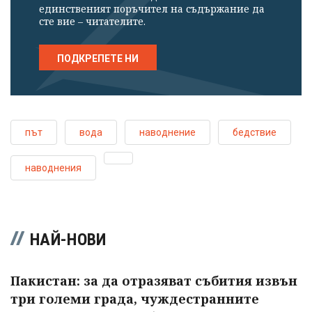
единственият поръчител на съдържание да
сте вие – читателите.
ПОДКРЕПЕТЕ НИ
път
вода
наводнение
бедствие
наводнения
НАЙ-НОВИ
Пакистан: за да отразяват събития извън
три големи града, чуждестранните