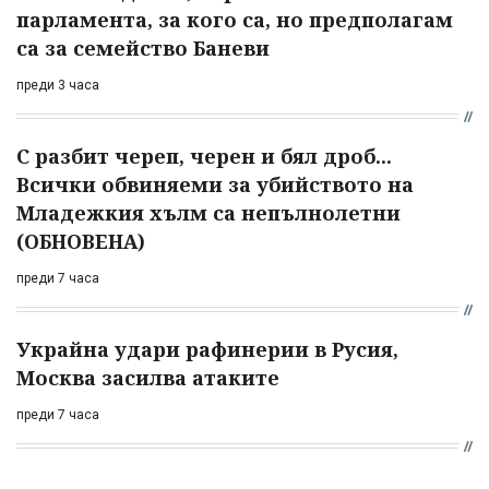
парламента, за кого са, но предполагам
са за семейство Баневи
преди 3 часа
С разбит череп, черен и бял дроб...
Всички обвиняеми за убийството на
Младежкия хълм са непълнолетни
(ОБНОВЕНА)
преди 7 часа
Украйна удари рафинерии в Русия,
Москва засилва атаките
преди 7 часа