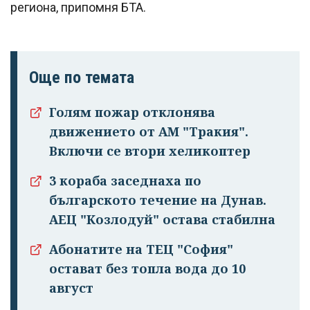
региона, припомня БТА.
Още по темата
Голям пожар отклонява
движението от АМ "Тракия".
Включи се втори хеликоптер
3 кораба заседнаха по
Успешно
българското течение на Дунав.
излязохте от
АЕЦ "Козлодуй" остава стабилна
профила си!
Абонатите на ТЕЦ "София"
остават без топла вода до 10
август