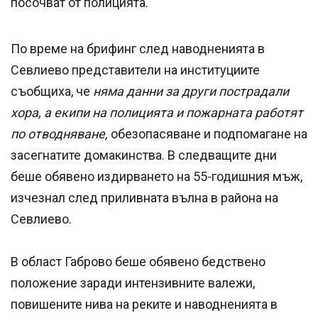
посочват от полицията.
По време на брифинг след наводненията в
Севлиево представители на институциите
съобщиха, че
няма данни за други пострадали
хора, а екипи на полицията и пожарната работят
по отводняване,
обезопасяване и подпомагане на
засегнатите домакинства. В следващите дни
беше обявено издирването на 55-годишния мъж,
изчезнал след приливната вълна в района на
Севлиево.
В област Габрово беше обявено бедствено
положение заради интензивните валежи,
повишените нива на реките и наводненията в