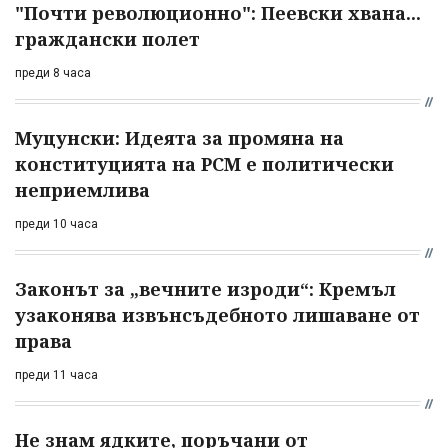
"Почти революционно": Пеевски хвана...
граждански полет
преди 8 часа
Муцунски: Идеята за промяна на
конституцията на РСМ е политически
неприемлива
преди 10 часа
Законът за „вечните изроди“: Кремъл
узаконява извънсъдебното лишаване от
права
преди 11 часа
Не знам ядките, поръчани от