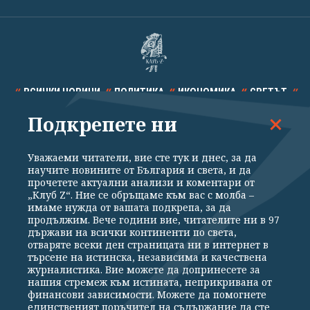
ВСИЧКИ НОВИНИ
ПОЛИТИКА
ИКОНОМИКА
СВЕТЪТ
Подкрепете ни
СПОРТ
КУЛТУРА
ТЕХНОЛОГИИ
КАЛЕЙДОСКОП
МНЕНИЯ
Уважаеми читатели, вие сте тук и днес, за да
научите новините от България и света, и да
прочетете актуални анализи и коментари от
„Клуб Z“. Ние се обръщаме към вас с молба –
имаме нужда от вашата подкрепа, за да
продължим. Вече години вие, читателите ни в 97
Общи условия
Политика за поверителност
държави на всички континенти по света,
отваряте всеки ден страницата ни в интернет в
Реклама
Партньори
Контакти
За Клуб Z
търсене на истинска, независима и качествена
Екип
Подкрепете ни
журналистика. Вие можете да допринесете за
нашия стремеж към истината, неприкривана от
финансови зависимости. Можете да помогнете
единственият поръчител на съдържание да сте