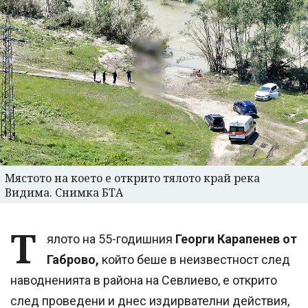
Мястото на което е открито тялото край река
Видима. Снимка БТА
Т
ялото на 55-годишния
Георги Карапенев от
Габрово,
който беше в неизвестност след
наводненията в района на Севлиево, е открито
след проведени и днес издирвателни действия,