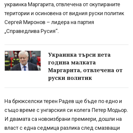
украинка Маргарита, отвлечена от окупираните
територии и осиновена от видния руски политик
Сергей Миронов – лидера на партия
„Справедлива Русия“.
Украинка търси пета
година малката
Маргарита, отвлечена от
руски политик
На брюкселски терен Радев ще бъде по едно и
също време с унгарския си колега Петер Модьор.
И двамата са новоизбрани премиери, дошли на
власт с една седмица разлика след смазващи