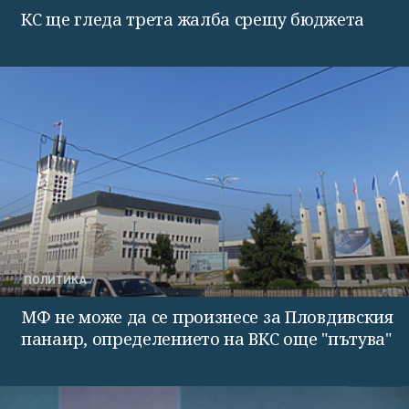
КС ще гледа трета жалба срещу бюджета
ПОЛИТИКА
МФ не може да се произнесе за Пловдивския
панаир, определението на ВКС още "пътува"