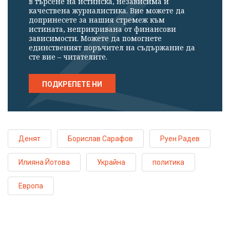
в търсене на истинска, независима и
качествена журналистика. Вие можете да
допринесете за нашия стремеж към
истината, неприкривана от финансови
зависимости. Можете да помогнете
единственият поръчител на съдържание да
сте вие – читателите.
ПОДКРЕПЕТЕ НИ
Денят
Борислав Сарафов
Руен Радев
Илияна Йотова
Украйна
политика
Европа