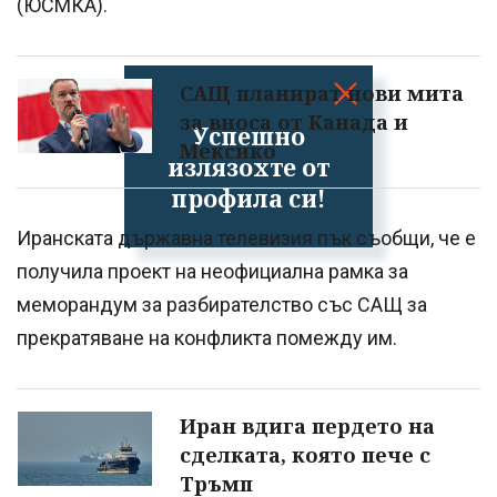
(ЮСМКА).
САЩ планират нови мита
за вноса от Канада и
Успешно
Мексико
излязохте от
профила си!
Иранската държавна телевизия пък съобщи, че е
получила проект на неофициална рамка за
меморандум за разбирателство със САЩ за
прекратяване на конфликта помежду им.
Иран вдига пердето на
сделката, която пече с
Тръмп