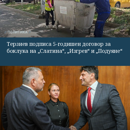
ПОЛИТИКА
Терзиев подписа 5-годишен договор за
боклука на „Слатина“, „Изгрев“ и „Подуяне“