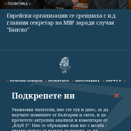
ПОЛИТИКА
Еврейски организации се срещнаха с и.д.
главния секретар на МВР заради случая
"Банско"
ВСИЧКИ НОВИНИ
ПОЛИТИКА
ИКОНОМИКА
СВЕТЪТ
Подкрепете ни
СПОРТ
КУЛТУРА
ТЕХНОЛОГИИ
КАЛЕЙДОСКОП
МНЕНИЯ
Уважаеми читатели, вие сте тук и днес, за да
научите новините от България и света, и да
прочетете актуални анализи и коментари от
„Клуб Z“. Ние се обръщаме към вас с молба –
имаме нужда от вашата подкрепа, за да