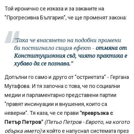
Той иронично се изказа и за заканите на
"Прогресивна България", че ще променят закона:
"Така че внасянето на подобни промени
би постигнало същия ефект -
отмяна от
Конституционния съд, чиято практика е
хубаво да се познава."
Допълни го само и друго от "остриетата" - Гергана
Мутафова. И тя започна с това, че по социални
медии и парламентарно представени партии
"правят инсинуации и внушения, които са
неверни". Тя каза, че се прави
"превръзка с
Петър Петров"
(Петьо Петров - Еврото, на когото
обърка името)
и който е напуснал системата през