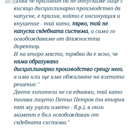
"Така че призивът да не допускаме лице с
висящо дисциплинарно производство да
напусне, е призив, който е инсинуация и
внушение - тъй като,
първо, той не
напуска съдебната система
, а само го
освобождаваме от длъжността
директор.
И на второ място, трябва да е ясно, че
няма образувано
дисциплинарно производство срещу него
,
а има или ще има обжалване на взетото
решение."
Двете хипотези не са еднакви, тъй като
тогава лицето Петьо Петров (на втория
път му уцели името - б.р.), в онзи
момент е бил освобождаван от
съдебната система."