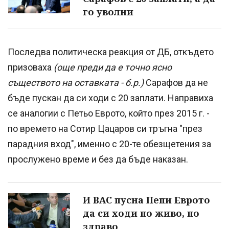
го уволни
Последва политическа реакция от ДБ, откъдето
призоваха
(още преди да е точно ясно
съществото на оставката - б.р.)
Сарафов да не
бъде пускан да си ходи с 20 заплати. Направиха
се аналогии с Петьо Еврото, който през 2015 г. -
по времето на Сотир Цацаров си тръгна "през
парадния вход", именно с 20-те обезщетения за
прослужено време и без да бъде наказан.
И ВАС пусна Пепи Еврото
да си ходи по живо, по
здраво