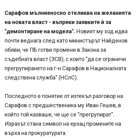
Сарафов мълниеносно откликва на желанията
на новата власт - въпреки заявките ѝ за
"демонтиране на модела".
Новият му ход идва
почти веднага след като министърът Найденов
обяви, че ПБ готви промени в Закона за
съдебната власт (ЗСВ), с които "да се ограничи
прегрупирането на г-н Сарафов в Националната
следствена служба" (НСлС).
Последното е понятие от изтекъл разговор на
Сарафов с предшественика му Иван Гешев, в
който той казваше, че ще се "прегрупират".
Изразът стана символ на ерзац промените на
върха на прокуратурата.