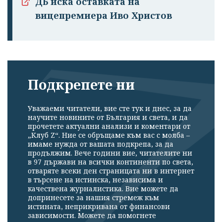
ДБ иска оставката на
вицепремиера Иво Христов
Подкрепете ни
Уважаеми читатели, вие сте тук и днес, за да
научите новините от България и света, и да
прочетете актуални анализи и коментари от
„Клуб Z“. Ние се обръщаме към вас с молба –
имаме нужда от вашата подкрепа, за да
продължим. Вече години вие, читателите ни
в 97 държави на всички континенти по света,
отваряте всеки ден страницата ни в интернет
в търсене на истинска, независима и
качествена журналистика. Вие можете да
допринесете за нашия стремеж към
истината, неприкривана от финансови
зависимости. Можете да помогнете