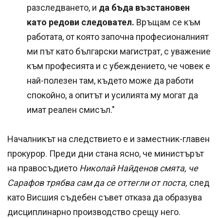
разследването, и
да бъда възстановен
като редови следовател.
Връщам се към
работата, от която започна професионалният
ми път като български магистрат, с уважение
към професията и с убеждението, че човек е
най-полезен там, където може да работи
спокойно, а опитът и усилията му могат да
имат реален смисъл."
Началникът на следствието е и заместник-главен
прокурор. Преди дни стана ясно, че министърът
на правосъдието
Николай Найденов смята, че
Сарафов трябва сам да се оттегли от поста,
след
като Висшия съдебен съвет отказа да образува
дисциплинарно производство срещу него.