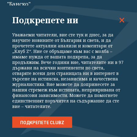
"Банско"
Подкрепете ни
Уважаеми читатели, вие сте тук и днес, за да
научите новините от България и света, и да
прочетете актуални анализи и коментари от
„Клуб Z“. Ние се обръщаме към вас с молба –
имаме нужда от вашата подкрепа, за да
ВСИЧКИ НОВИНИ
ПОЛИТИКА
ИКОНОМИКА
СВЕТЪТ
продължим. Вече години вие, читателите ни в 97
държави на всички континенти по света,
СПОРТ
КУЛТУРА
ТЕХНОЛОГИИ
КАЛЕЙДОСКОП
отваряте всеки ден страницата ни в интернет в
търсене на истинска, независима и качествена
МНЕНИЯ
журналистика. Вие можете да допринесете за
нашия стремеж към истината, неприкривана от
финансови зависимости. Можете да помогнете
единственият поръчител на съдържание да сте
вие – читателите.
Общи условия
Политика за поверителност
ПОДКРЕПЕТЕ CLUBZ
Реклама
Партньори
Контакти
За Клуб Z
Екип
Подкрепете ни