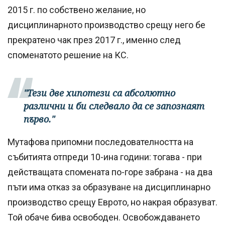
2015 г. по собствено желание, но
дисциплинарното производство срещу него бе
прекратено чак през 2017 г., именно след
споменатото решение на КС.
"Тези две хипотези са абсолютно
различни и би следвало да се запознаят
първо."
Мутафова припомни последователността на
събитията отпреди 10-ина години: тогава - при
действащата спомената по-горе забрана - на два
пъти има отказ за образуване на дисциплинарно
производство срещу Еврото, но накрая образуват.
Той обаче бива освободен. Освобождаването