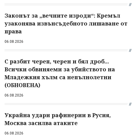
Законът за „вечните изроди“: Кремъл
узаконява извънсъдебното лишаване от
права
06.08.2026
С разбит череп, черен и бял дроб...
Всички обвиняеми за убийството на
Младежкия хълм са непълнолетни
(ОБНОВЕНА)
06.08.2026
Украйна удари рафинерии в Русия,
Москва засилва атаките
06.08.2026