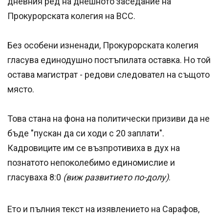
дневния ред на днешното заседание на
Прокурорската колегия на ВСС.
Без особени изненади, Прокурорската колегия
гласува единодушно постъпилата оставка. Но той
остава магистрат - редови следовател на същото
място.
Това стана на фона на политически призиви да не
бъде "пускан да си ходи с 20 заплати".
Кадровиците им се възпротивиха в дух на
познатото непоколебимо единомислие и
гласуваха 8:0
(виж развитието по-долу)
.
Ето и пълния текст на изявлението на Сарафов,