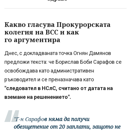
Какво гласува Прокурорската
колегия на ВСС и как
го аргументира
Днес, с докладваната точка Огнян Дамянов
предложи текста: че Борислав Боби Сарафов се
освобождава като административен
ръководител и се преназначава като
"следовател в НСлС, считано от датата на
вземане на решенението".
"Г-н Сарафо
в няма да получи
обезщетение от 20 заплати, защото не