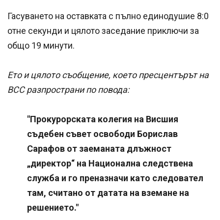
Гасуването на оставката с пълно единодушие 8:0
отне секунди и цялото заседание приключи за
общо 19 минути.
Ето и цялото съобщение, което пресцентърът на
ВСС разпространи по повода:
"Прокурорската колегия на Висшия
съдебен съвет освободи Борислав
Сарафов от заеманата длъжност
„директор“ на Национална следствена
служба и го преназначи като следовател
там, считано от датата на вземане на
решението."