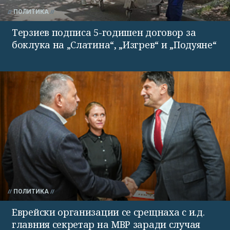
ПОЛИТИКА
Терзиев подписа 5-годишен договор за
боклука на „Слатина“, „Изгрев“ и „Подуяне“
ПОЛИТИКА
Еврейски организации се срещнаха с и.д.
главния секретар на МВР заради случая