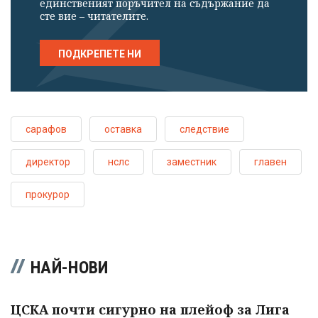
единственият поръчител на съдържание да
сте вие – читателите.
ПОДКРЕПЕТЕ НИ
сарафов
оставка
следствие
директор
нслс
заместник
главен
прокурор
НАЙ-НОВИ
ЦСКА почти сигурно на плейоф за Лига