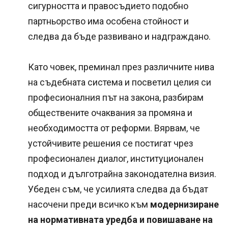
сигурността и правосъдието подобно
партньорство има особена стойност и
следва да бъде развивано и надграждано.
Като човек, преминал през различните нива
на съдебната система и посветил целия си
професионалния път на закона, разбирам
обществените очаквания за промяна и
необходимостта от реформи. Вярвам, че
устойчивите решения се постигат чрез
професионален диалог, институционален
подход и дълготрайна законодателна визия.
Убеден съм, че усилията следва да бъдат
насочени преди всичко към
модернизиране
на нормативната уредба и повишаване на