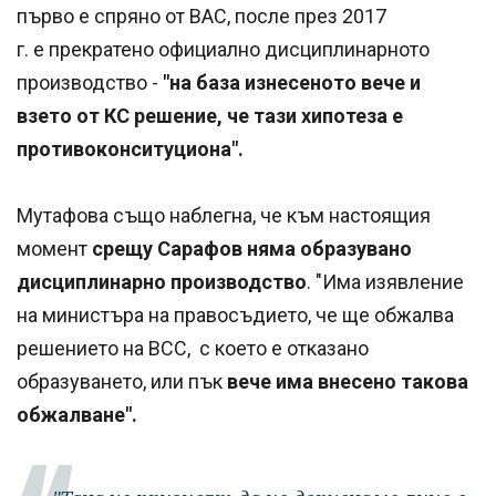
първо е спряно от ВАС, после през 2017
г. е прекратено официално дисциплинарното
производство -
"на база изнесеното вече и
взето от КС решение, че тази хипотеза е
противоконситуциона".
Мутафова също наблегна, че към настоящия
момент
срещу Сарафов няма образувано
дисциплинарно производство
. "Има изявление
на министъра на правосъдието, че ще обжалва
решението на ВСС, с което е отказано
образуването, или пък
вече има внесено такова
обжалване".