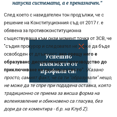
напуска системата, а е преназначен."
След което с назидателен тон продължи, че с
решение на Конституционния съд от 2017 г. е
обявена за противоконституционна
съществуваща към онзи момент точка от ЗСВ, че
"съдия прокурор и следовател не може да бъде
освободен от длъжност,
ако срещу него е
Успешно
образувано дисциплинарно производство до
излязохте от
приключнване на производството".
(Казано
профила си!
просто, самият факт, че са ти "образували" нещо,
не може да те спре при подадена оставка, която
традиционно се приема за висша форма на
волеиязвление и обикновено са гласува, без
дори да се коментира - б.р. на Клуб Z).