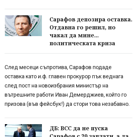
Сарафов депозира оставка.
Отдавна го решил, но
чакал да мине...
политическата криза
След месеци съпротива, Сарафов подаде
оставка като и.ф. главен прокурор пък веднага
след пост на новоизбрания министър на
вътрешните работи Иван Демерджиев, който го
призова (във фейсбук!) да стори това незабавно.
ДБ: ВСС да не пуска
Сарафов с 20 заплати, а да