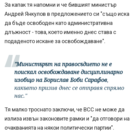
За капак тя напомни и че бившият министър
Андрей Янкулов в предложението си "също иска
да бъде освободен като административна
длъжност - това, което именно днес става с
подаденото искане за освобождаване".
"Министърът на правосъдието не е
поискал освобождаване дисциплинарно
изобщо на Борислав Боби Сарафов
,
какъвто призив днес се отправя спрямо
нас."
Тя малко троснато заключи, че ВСС не може да
излиза извън законовите рамки и "да отговори на
очакванията на някои политически партии".