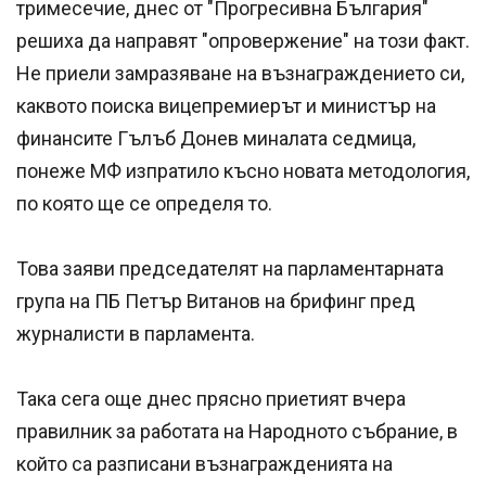
тримесечие, днес от "Прогресивна България"
решиха да направят "опровержение" на този факт.
Не приели замразяване на възнаграждението си,
каквото поиска вицепремиерът и министър на
финансите Гълъб Донев миналата седмица,
понеже МФ изпратило късно новата методология,
по която ще се определя то.
Това заяви председателят на парламентарната
група на ПБ Петър Витанов на брифинг пред
журналисти в парламента.
Така сега още днес прясно приетият вчера
правилник за работата на Народното събрание, в
който са разписани възнагражденията на