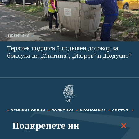
ПОЛИТИКА
Терзиев подписа 5-годишен договор за
боклука на „Слатина“, „Изгрев“ и „Подуяне“
ВСИЧКИ НОВИНИ
ПОЛИТИКА
ИКОНОМИКА
СВЕТЪТ
Подкрепете ни
СПОРТ
КУЛТУРА
ТЕХНОЛОГИИ
КАЛЕЙДОСКОП
МНЕНИЯ