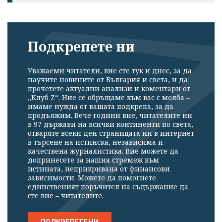
Подкрепете ни
Уважаеми читатели, вие сте тук и днес, за да
научите новините от България и света, и да
прочетете актуални анализи и коментари от
„Клуб Z“. Ние се обръщаме към вас с молба –
имаме нужда от вашата подкрепа, за да
продължим. Вече години вие, читателите ни
в 97 държави на всички континенти по света,
отваряте всеки ден страницата ни в интернет
в търсене на истинска, независима и
качествена журналистика. Вие можете да
допринесете за нашия стремеж към
истината, неприкривана от финансови
зависимости. Можете да помогнете
единственият поръчител на съдържание да
сте вие – читателите.
ПОДКРЕПЕТЕ НИ