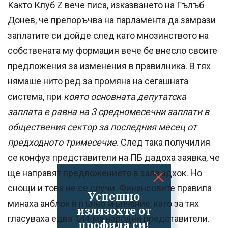
Както Клуб Z вече писа, изказването на Гълъб
Донев, че препоръчва на парламента да замрази
заплатите си дойде след като мнозинството на
собствената му формация вече бе внесло своите
предложения за изменения в правилника. В тях
нямаше нито ред за промяна на сегашната
система, при
която основната депутатска
заплата е равна на 3 средномесечни заплати в
обществения сектор за последния месец от
предходното тримесечие
. След така получилия
се конфуз представители на ПБ дадоха заявка, че
ще направят предложението в зала адхок. Но
снощи и това не се случи. Финансовите правила
Успешно
минаха анблок в пълно мълчание, като за тях
излязохте от
гласуваха едва 144-ма народни представители.
профила си!