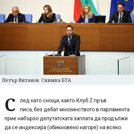
Петър Витанов. Снимка БТА
С
лед като снощи, както Клуб Z пръв
писа, без дебат мнозинството в парламента
прие набързо депутатската заплата да продължи
да се индексира (обикновено нагоре) на всяко