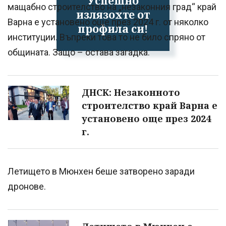
Успешно
мащабно строителство на „незаконния град“ край
излязохте от
Варна е установено още през 2024 г. от няколко
профила си!
институции. Въпреки това то не било спряно от
общината. Защо – остава загадка.
ДНСК: Незаконното
строителство край Варна е
установено още през 2024
г.
Летището в Мюнхен беше затворено заради
дронове.