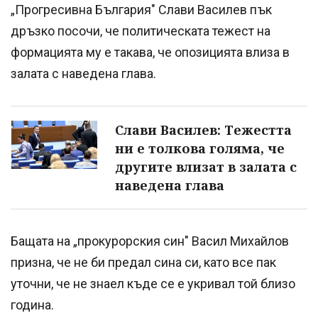
„Прогресивна България" Слави Василев пък
дръзко посочи, че политическата тежест на
формацията му е такава, че опозицията влиза в
залата с наведена глава.
Слави Василев: Тежестта
ни е толкова голяма, че
другите влизат в залата с
наведена глава
Бащата на „прокурорския син" Васил Михайлов
призна, че не би предал сина си, като все пак
уточни, че не знаел къде се е укривал той близо
година.