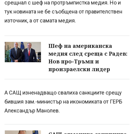
срещнал с шеф на протръмпистка медия. Но и
тук новината не бе съобщена от правителствен
източник, а от самата медия.
Шеф на американска
медия след среща с Радев:
Нов про-Тръмп и
произраелски лидер
А САЩ изненадващо свалиха санкциите срещу
бившия зам.-министър на икономиката от ГЕРБ
Александър Манолев.