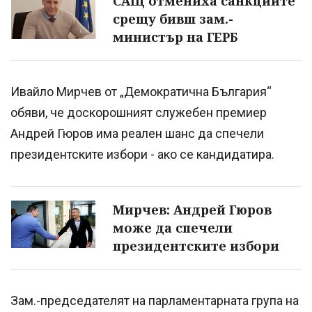
САЩ отмениха санкциите
срещу бивш зам.-
министър на ГЕРБ
Ивайло Мирчев от „Демократична България“
обяви, че доскорошният служебен премиер
Андрей Гюров има реален шанс да спечели
президентските избори - ако се кандидатира.
Мирчев: Андрей Гюров
може да спечели
президентските избори
Зам.-председателят на парламентарната група на