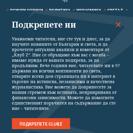
ВСИЧКИ НОВИНИ
ПОЛИТИКА
ИКОНОМИКА
СВЕТЪТ
Подкрепете ни
СПОРТ
КУЛТУРА
ТЕХНОЛОГИИ
КАЛЕЙДОСКОП
МНЕНИЯ
Уважаеми читатели, вие сте тук и днес, за да
научите новините от България и света, и да
прочетете актуални анализи и коментари от
„Клуб Z“. Ние се обръщаме към вас с молба –
имаме нужда от вашата подкрепа, за да
продължим. Вече години вие, читателите ни в 97
Общи условия
Политика за поверителност
държави на всички континенти по света,
отваряте всеки ден страницата ни в интернет в
Реклама
Партньори
Контакти
За Клуб Z
търсене на истинска, независима и качествена
Екип
Подкрепете ни
журналистика. Вие можете да допринесете за
нашия стремеж към истината, неприкривана от
финансови зависимости. Можете да помогнете
единственият поръчител на съдържание да сте
Издател на www.clubz.bg е „Клуб Зебра Медия“ ЕООД, София, ул. "Алеко
вие – читателите.
Константинов" 3. Всички права запазени 2026 „Клуб Зебра Медия“
ЕООД.
Препечатването на материали, снимки и видео от www.clubz.bg без
разрешение ще бъде преследвано по съдебен път, съгласно
ПОДКРЕПЕТЕ CLUBZ
ОБЩИТЕ УСЛОВИЯ