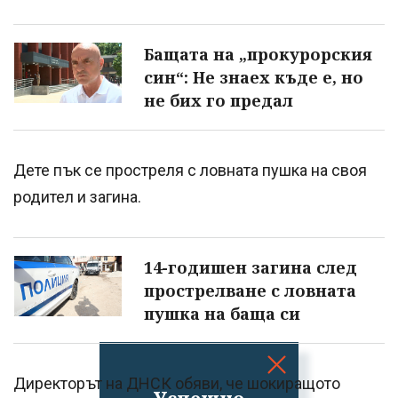
Бащата на „прокурорския
син“: Не знаех къде е, но
не бих го предал
Дете пък се простреля с ловната пушка на своя
родител и загина.
14-годишен загина след
прострелване с ловната
пушка на баща си
Директорът на ДНСК обяви, че шокиращото