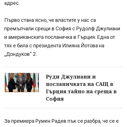
адрес.
Първо стана ясно, че властите у нас са
премълчали срещи в София с Рудолф Джулиани
и американската посланичка в Гърция. Една от
тях е била с президента Илияна Йотова на
„Дондуков“ 2.
Руди Джулиани и
посланичката на САЩ в
Гърция тайно на среща в
София
За премиера Румен Радев пък се разбра, че се е