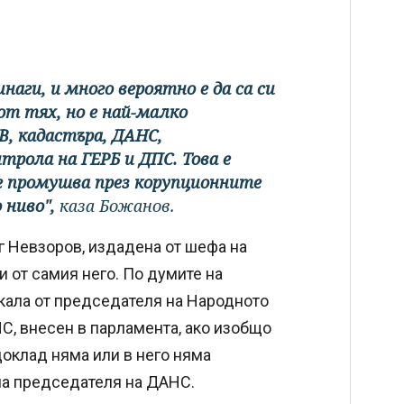
аги, и много вероятно е да са си
от тях, но е най-малко
, кадастъра, ДАНС,
трола на ГЕРБ и ДПС. Това е
се промушва през корупционните
 ниво",
каза Божанов.
г Невзоров, издадена от шефа на
 от самия него. По думите на
кала от председателя на Народното
С, внесен в парламента, ако изобщо
доклад няма или в него няма
на председателя на ДАНС.