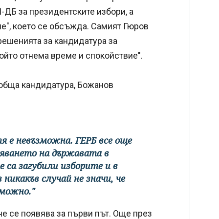
-ДБ за президентските избори, а
ме", което се обсъжда. Самият Гюров
 "решенията за кандидатура за
който отнема време и спокойствие".
 обща кандидатура, Божанов
я е невъзможна. ГЕРБ все още
адяването на държавата в
е са загубили изборите и в
 никакъв случай не значи, че
зможно."
е се появява за първи път. Още през