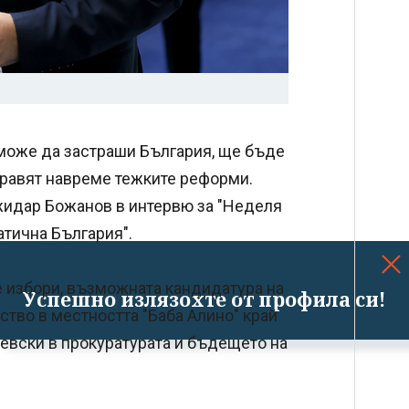
може да застраши България, ще бъде
правят навреме тежките реформи.
жидар Божанов в интервю за "Неделя
атична България".
е избори, възможната кандидатура на
Успешно излязохте от профила си!
ство в местността "Баба Алино" край
евски в прокуратурата и бъдещето на