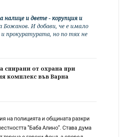
а налице и двете - корупция и
а Божанов. И добави, че е имало
 и прокуратурата, но по тях не
а спирани от охрана при
ия комплекс във Варна
ия на полицията и общината разкри
естността "Баба Алино". Става дума
т терена е горски фонд, а според