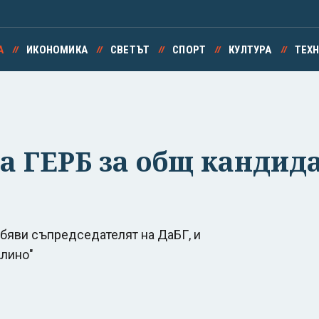
А
ИКОНОМИКА
СВЕТЪТ
СПОРТ
КУЛТУРА
ТЕХ
а ГЕРБ за общ кандида
бяви съпредседателят на ДаБГ, и
Алино"