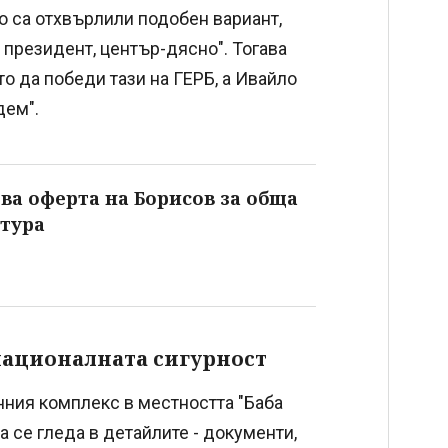
но са отхвърлили подобен вариант,
 президент, център-дясно". Тогава
то да победи тази на ГЕРБ, а Ивайло
дем".
ва оферта на Борисов за обща
тура
 националната сигурност
нния комплекс в местността "Баба
а се гледа в детайлите - документи,