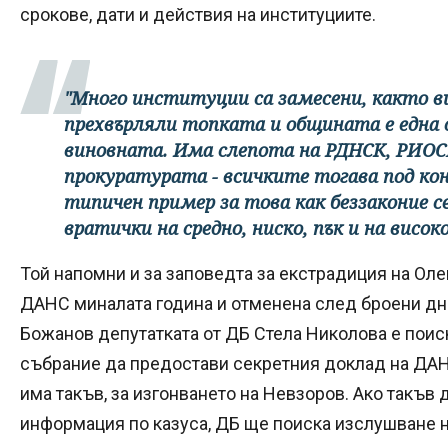
срокове, дати и действия на институциите.
"Много институции са замесени, както вин
прехвърляли топката и общината е една 
виновната. Има слепота на РДНСК, РИОСВ
прокуратурата - всичките тогава под кон
типичен пример за това как беззаконие 
вратички на средно, ниско, пък и на високо
Той напомни и за заповедта за екстрадиция на Оле
ДАНС миналата година и отменена след броени дни
Божанов депутатката от ДБ Стела Николова е поис
събрание да предостави секретния доклад на ДАН
има такъв, за изгонването на Невзоров. Ако такъв 
информация по казуса, ДБ ще поиска изслушване 