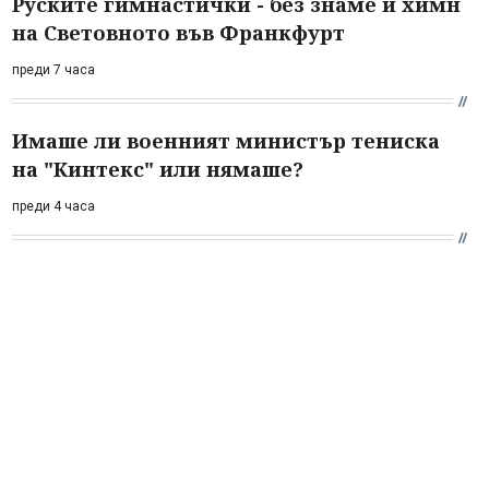
Руските гимнастички - без знаме и химн
на Световното във Франкфурт
преди 7 часа
Имаше ли военният министър тениска
на "Кинтекс" или нямаше?
преди 4 часа