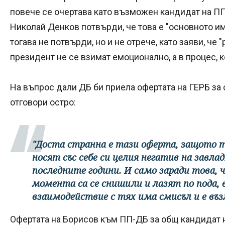
повече се очертава като възможен кандидат на ПП
Николай Денков потвърди, че това е "основното и
тогава не потвърди, но и не отрече, като заяви, че
президент не се взимат емоционално, а в процес, 
На въпрос дали ДБ би приела офертата на ГЕРБ за
отговори остро:
"Доста странна е тази оферта, защото т
носят със себе си целия негатив на завл
последните години. И само заради това, ч
момента са се снишили и лазят по пода, в
взаимодействие с тях има смисъл и е въ
Офертата на Борисов към ПП-ДБ за общ кандидат н