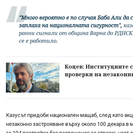
"Много вероятно е по случая Баба Али да с
заплаха на националната сигурност",
каз
ранни сигнали от община Варна до РДНСК
се е работило.
Коцев: Институциите с
проверки на незаконн
Казусът придоби национален мащаб, след като акц
незаконно застрояване върху около 100 декара в м
за 104 постройки без разрешение за строеж, част о