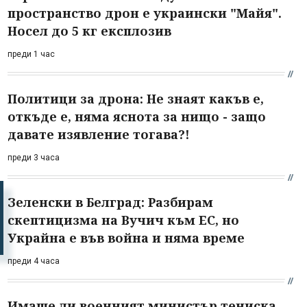
пространство дрон е украински "Майя".
Носел до 5 кг експлозив
преди 1 час
Политици за дрона: Не знаят какъв е,
откъде е, няма яснота за нищо - защо
давате изявление тогава?!
преди 3 часа
Зеленски в Белград: Разбирам
скептицизма на Вучич към ЕС, но
Украйна е във война и няма време
преди 4 часа
Имаше ли военният министър тениска