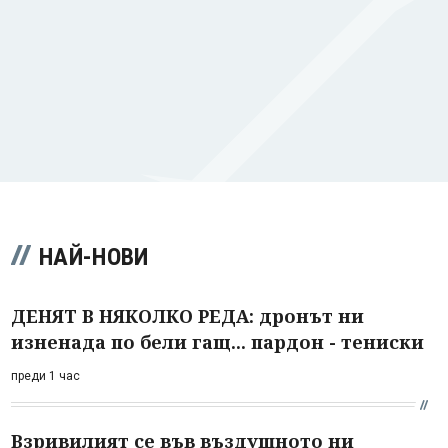
НАЙ-НОВИ
ДЕНЯТ В НЯКОЛКО РЕДА: дронът ни
изненада по бели гащ... пардон - тениски
преди 1 час
Взривилият се във въздушното ни