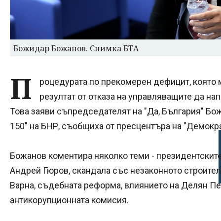
Божидар Божанов. Снимка БТА
П
роцедурата по прекомерен дефицит, която 
резултат от отказа на управляващите да на
Това заяви съпредседателят на "Да, България" Бо
150" на БНР, съобщиха от пресцентъра на "Демокр
Божанов коментира няколко теми - президентскит
Андрей Гюров, скандала със незаконното строител
Варна, съдебната реформа, влиянието на Делян Пе
антикорупционната комисия.