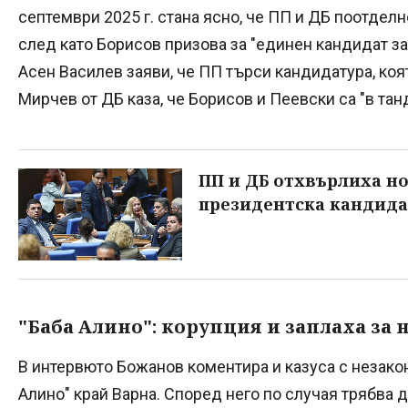
септември 2025 г. стана ясно, че ПП и ДБ поотдел
след като Борисов призова за "единен кандидат за
Асен Василев заяви, че ПП търси кандидатура, коя
Мирчев от ДБ каза, че Борисов и Пеевски са "в тан
ПП и ДБ отхвърлиха но
президентска кандида
"Баба Алино": корупция и заплаха за
В интервюто Божанов коментира и казуса с незако
Алино" край Варна. Според него по случая трябва д