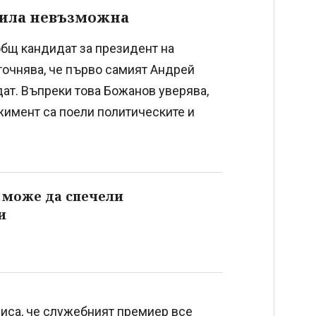
била невъзможна
общ кандидат за президент на
точнява, че първо самият Андрей
дат. Въпреки това Божанов уверява,
жимент са поели политическите и
 може да спечели
и
 писа, че служебният премиер все