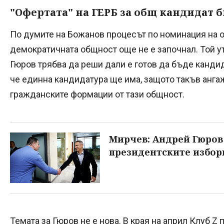
"Офертата" на ГЕРБ за общ кандидат 
По думите на Божанов процесът по номинация на 
демократичната общност още не е започнал. Той у
Гюров трябва да реши дали е готов да бъде канди
че единна кандидатура ще има, защото такъв анга
гражданските формации от тази общност.
Мирчев: Андрей Гюров
президентските избор
Темата за Гюров не е нова. В края на април Клуб Z