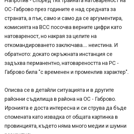
Напротив - според тях трайната натовареност на
ОС-Габрово през годините е над средната за
страната, а пък, само и само да се аргументира,
комисията на ВСС посочва верните цифри като
натовареност, но накрая за целите на
откомандироването заключава.... неистина. И
обратното: докато окръжната инстанция се
задъхва перманентно, натовареността на РС -
Габрово била "с временен и променлив характер".
Описва се в детайли ситуацията и в другите
районни съдилища в района на ОС - Габрово.
Иронията е доста интересна и си струва да бъде
спомената като извадка от общата картинка в
провинцията, където няма много медии и шумни