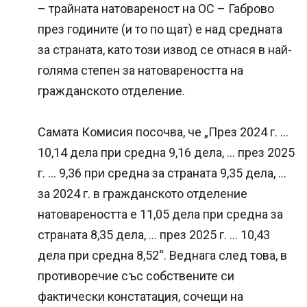
– трайната натовареност на ОС – Габрово
през годините (и то по щат) е над средната
за страната, като този извод се отнася в най-
голяма степен за натовареността на
гражданското отделение.
Самата Комисия посочва, че „През 2024 г. …
10,14 дела при средна 9,16 дела, … през 2025
г. … 9,36 при средна за страната 9,35 дела, …
за 2024 г. в гражданското отделение
натовареността е 11,05 дела при средна за
страната 8,35 дела, … през 2025 г. … 10,43
дела при средна 8,52“. Веднага след това, в
противоречие със собствените си
фактически констатация, сочещи на