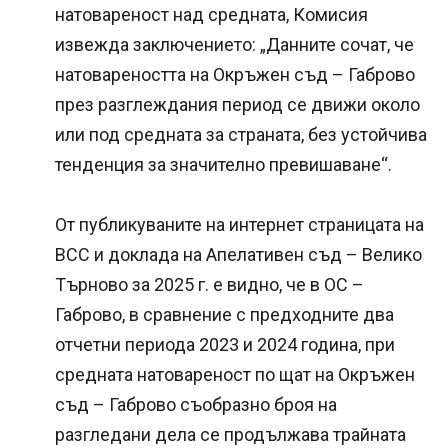
натовареност над средната, Комисия
извежда заключението: „Данните сочат, че
натовареността на Окръжен съд – Габрово
през разглеждания период се движи около
или под средната за страната, без устойчива
тенденция за значително превишаване“.
От публикуваните на интернет страницата на
ВСС и доклада на Апелативен съд – Велико
Търново за 2025 г. е видно, че в ОС –
Габрово, в сравнение с предходните два
отчетни периода 2023 и 2024 година, при
средната натовареност по щат на Окръжен
съд – Габрово съобразно броя на
разгледани дела се продължава трайната