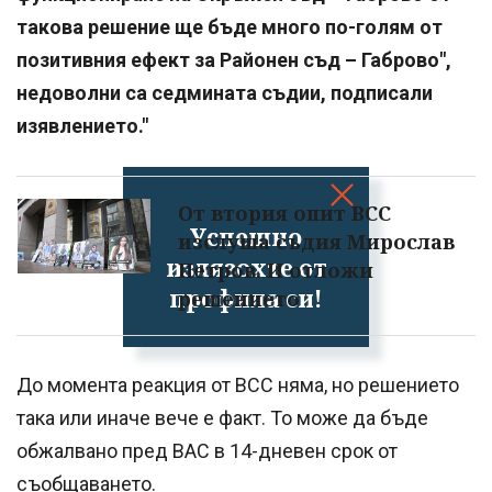
такова решение ще бъде много по-голям от
позитивния ефект за Районен съд – Габрово",
недоволни са седмината съдии, подписали
изявлението."
От втория опит ВСС
Успешно
изслуша съдия Мирослав
излязохте от
Петров. И отложи
профила си!
решението
До момента реакция от ВСС няма, но решението
така или иначе вече е факт. То може да бъде
обжалвано пред ВАС в 14-дневен срок от
съобщаването.