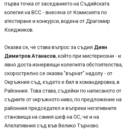
първа точка от заседанието на Съдийската
колегия на ВСС - внесена от Комисията по
атестиране и конкурси, водена от Драгомир
Кояджиков.
Оказва се, че става въпрос за съдия
Диян
Димитров Атанасов
, който при мистериозни - и
явно доста изнервящи колегията обстоятелства,
скорострелно се оказва "върнат" надолу - от
Окръжния съд, където е бил в командировка, в
Районния. Това става, съдейки по написаното от
съдиите от окръжното ниво, по предложение на
районния председател и въпреки негативните
становища на самия шеф на ОС, че и на
Апелативния съд във Велико Търново.