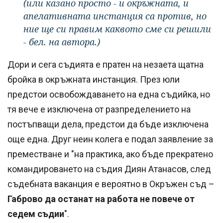
(или казано просто - и окръжната, и
апелативната инстанция са против, но
ние ще си правим каквото сме си решили
- бел. на автора.)
Дори и сега съдията е пратен на незаета щатна
бройка в окръжната инстанция. През юли
предстои освобождаването на една съдийка, но
тя вече е изключена от разпределението на
постъпващи дела, предстои да бъде изключена
още една. Друг неин колега е подал заявление за
преместване и "на практика, ако бъде прекратено
командироването на съдия Диян Атанасов, след
съдебната ваканция е вероятно в Окръжен съд –
Габрово да останат на работа не повече от
седем съдии
".