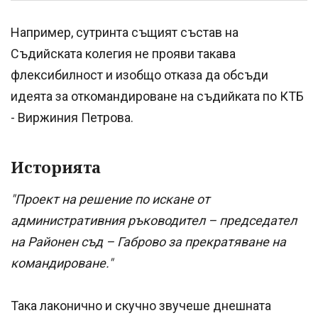
Например, сутринта същият състав на
Съдийската колегия не прояви такава
флексибилност и изобщо отказа да обсъди
идеята за откомандироване на съдийката по КТБ
- Виржиния Петрова.
Историята
"Проект на решение по искане от
административния ръководител – председател
на Районен съд – Габрово за прекратяване на
командироване."
Така лаконично и скучно звучеше днешната