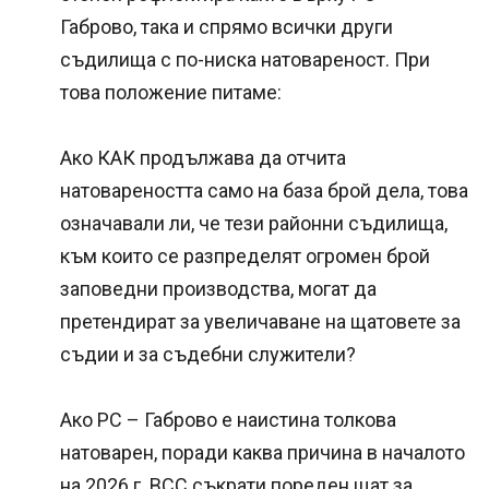
Габрово, така и спрямо всички други
съдилища с по-ниска натовареност. При
това положение питаме:
Ако КАК продължава да отчита
натовареността само на база брой дела, това
означавали ли, че тези районни съдилища,
към които се разпределят огромен брой
заповедни производства, могат да
претендират за увеличаване на щатовете за
съдии и за съдебни служители?
Ако РС – Габрово е наистина толкова
натоварен, поради каква причина в началото
на 2026 г. ВСС съкрати пореден щат за