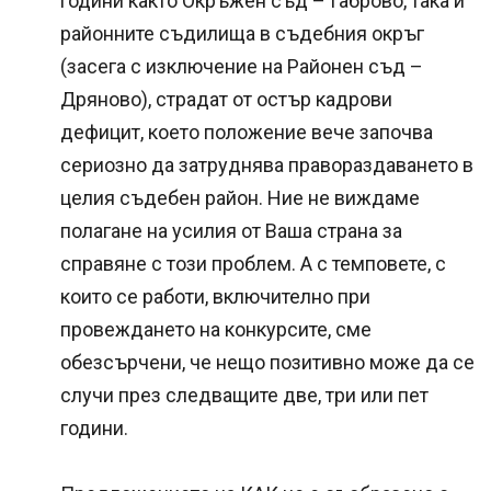
години както Окръжен съд – Габрово, така и
районните съдилища в съдебния окръг
(засега с изключение на Районен съд –
Дряново), страдат от остър кадрови
дефицит, което положение вече започва
сериозно да затруднява правораздаването в
целия съдебен район. Ние не виждаме
полагане на усилия от Ваша страна за
справяне с този проблем. А с темповете, с
които се работи, включително при
провеждането на конкурсите, сме
обезсърчени, че нещо позитивно може да се
случи през следващите две, три или пет
години.