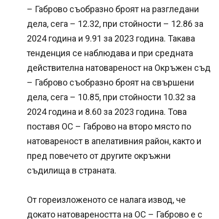
– Габрово съобразно броят на разгледани
дела, сега – 12.32, при стойности – 12.86 за
2024 година и 9.91 за 2023 година. Такава
тенденция се наблюдава и при средната
действителна натовареност на Окръжен съд
– Габрово съобразно броят на свършени
дела, сега – 10.85, при стойности 10.32 за
2024 година и 8.60 за 2023 година. Това
поставя ОС – Габрово на второ място по
натовареност в апелативния район, както и
пред повечето от другите окръжни
съдилища в страната.
От гореизложеното се налага извод, че
докато натовареността на ОС – Габрово е с