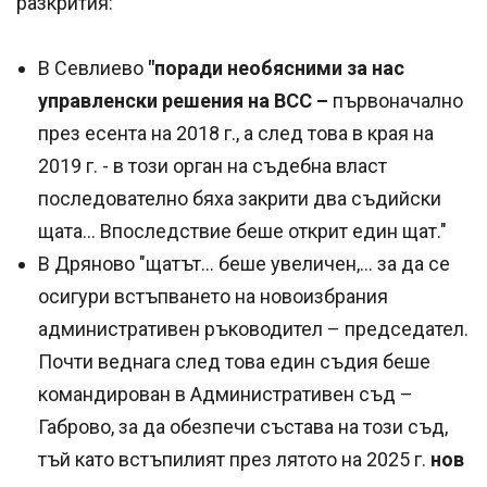
разкрития:
В Севлиево
"поради необясними за нас
управленски решения на ВСС –
първоначално
през есента на 2018 г., а след това в края на
2019 г. - в този орган на съдебна власт
последователно бяха закрити два съдийски
щата... Впоследствие беше открит един щат."
В Дряново "щатът... беше увеличен,... за да се
осигури встъпването на новоизбрания
административен ръководител – председател.
Почти веднага след това един съдия беше
командирован в Административен съд –
Габрово, за да обезпечи състава на този съд,
тъй като встъпилият през лятото на 2025 г.
нов