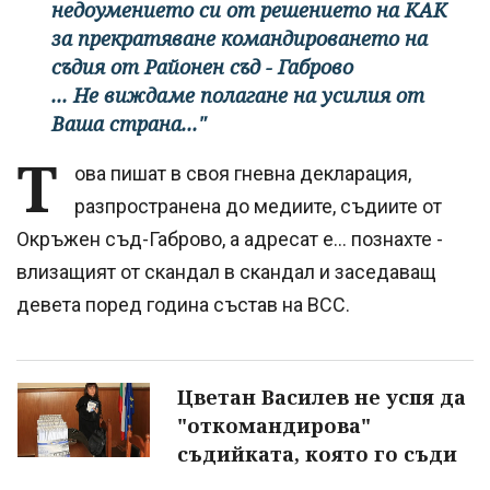
недоумението си от решението на КАК
за прекратяване командироването на
съдия от Районен съд - Габрово
... Не виждаме полагане на усилия от
Ваша страна..."
Т
ова пишат в своя гневна декларация,
разпространена до медиите, съдиите от
Окръжен съд-Габрово, а адресат е... познахте -
влизащият от скандал в скандал и заседаващ
девета поред година състав на ВСС.
Цветан Василев не успя да
"откомандирова"
съдийката, която го съди