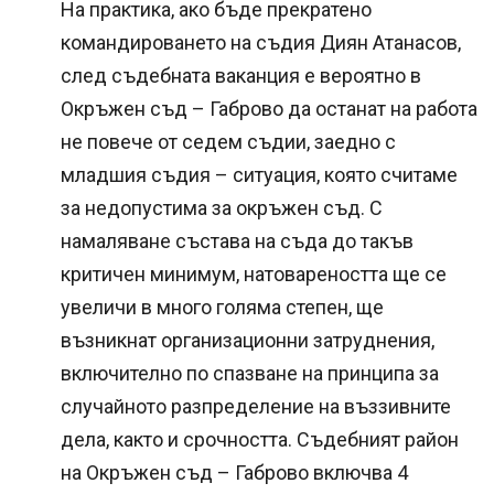
На практика, ако бъде прекратено
командироването на съдия Диян Атанасов,
след съдебната ваканция е вероятно в
Окръжен съд – Габрово да останат на работа
не повече от седем съдии, заедно с
младшия съдия – ситуация, която считаме
за недопустима за окръжен съд. С
намаляване състава на съда до такъв
критичен минимум, натовареността ще се
увеличи в много голяма степен, ще
възникнат организационни затруднения,
включително по спазване на принципа за
случайното разпределение на въззивните
дела, както и срочността. Съдебният район
на Окръжен съд – Габрово включва 4