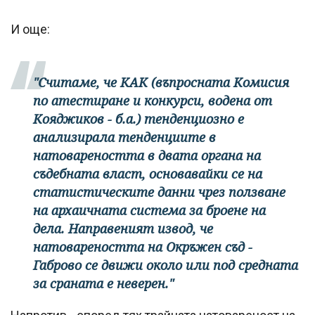
И още:
"Считаме, че КАК (въпросната Комисия
по атестиране и конкурси, водена от
Кояджиков - б.а.) тенденциозно е
анализирала тенденциите в
натовареността в двата органа на
съдебната власт, основавайки се на
статистическите данни чрез ползване
на архаичната система за броене на
дела. Направеният извод, че
натовареността на Окръжен съд -
Габрово се движи около или под средната
за сраната е неверен."