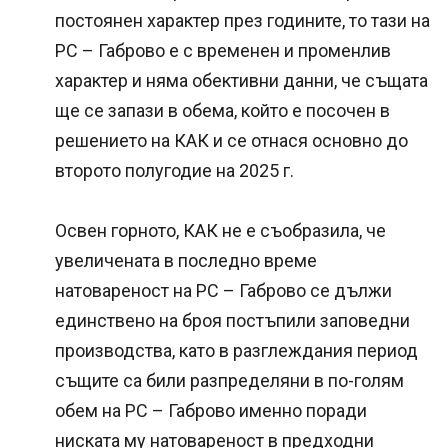
постоянен характер през годините, то тази на
РС – Габрово е с временен и променлив
характер и няма обективни данни, че същата
ще се запази в обема, който е посочен в
решението на КАК и се отнася основно до
второто полугодие на 2025 г.
Освен горното, КАК не е съобразила, че
увеличената в последно време
натовареност на РС – Габрово се дължи
единствено на броя постъпили заповедни
производства, като в разглеждания период
същите са били разпределяни в по-голям
обем на РС – Габрово именно поради
ниската му натовареност в предходни