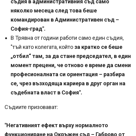
съдия в административния съд само
няколко месеца след това беше
командирован в Административен съд –
София-град".
В Трявна от години работи само един съдия,
"тъй като колегата, който
за кратко се беше
„отбил“ там, за да стане председател, в един
момент прецени, че отново е време да смени
професионалната си ориентация – разбира
се, чрез възходяща кариера в друг орган на
съдебната власт в София".
Съдиите призовават:
"Негативният ефект върху нормалното
функциониране на Окръжен съд – Габрово от