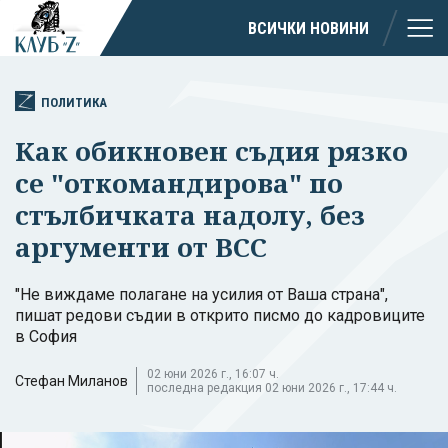
ВСИЧКИ НОВИНИ
ПОЛИТИКА
Как обикновен съдия рязко
се "откомандирова" по
стълбичката надолу, без
аргументи от ВСС
"Не виждаме полагане на усилия от Ваша страна",
пишат редови съдии в открито писмо до кадровиците
в София
02 юни 2026 г., 16:07 ч.
Стефан Миланов
последна редакция 02 юни 2026 г., 17:44 ч.