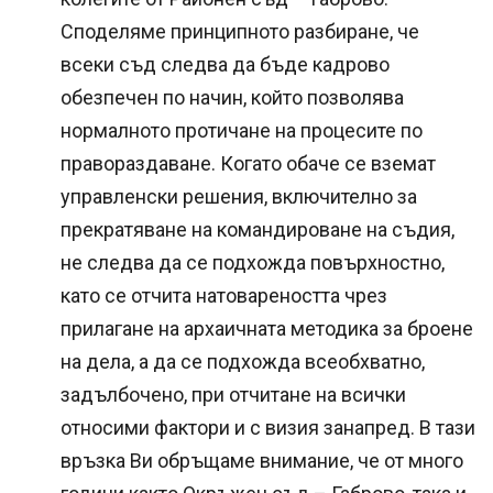
Споделяме принципното разбиране, че
всеки съд следва да бъде кадрово
обезпечен по начин, който позволява
нормалното протичане на процесите по
правораздаване. Когато обаче се вземат
управленски решения, включително за
прекратяване на командироване на съдия,
не следва да се подхожда повърхностно,
като се отчита натовареността чрез
прилагане на архаичната методика за броене
на дела, а да се подхожда всеобхватно,
задълбочено, при отчитане на всички
относими фактори и с визия занапред. В тази
връзка Ви обръщаме внимание, че от много