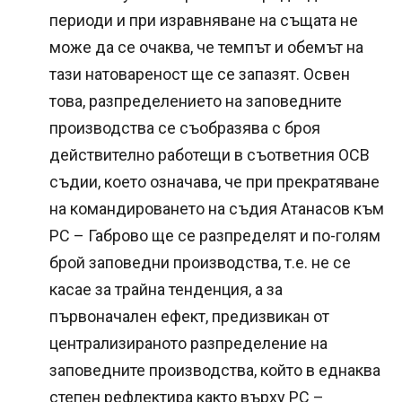
периоди и при изравняване на същата не
може да се очаква, че темпът и обемът на
тази натовареност ще се запазят. Освен
това, разпределението на заповедните
производства се съобразява с броя
действително работещи в съответния ОСВ
съдии, което означава, че при прекратяване
на командироването на съдия Атанасов към
РС – Габрово ще се разпределят и по-голям
брой заповедни производства, т.е. не се
касае за трайна тенденция, а за
първоначален ефект, предизвикан от
централизираното разпределение на
заповедните производства, който в еднаква
степен рефлектира както върху РС –