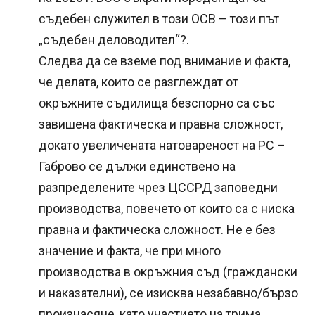
съдебен служител в този ОСВ – този път
„съдебен деловодител“?.
Следва да се вземе под внимание и факта,
че делата, които се разглеждат от
окръжните съдилища безспорно са със
завишена фактическа и правна сложност,
докато увеличената натовареност на РС –
Габрово се дължи единствено на
разпределените чрез ЦССРД заповедни
производства, повечето от които са с ниска
правна и фактическа сложност. Не е без
значение и факта, че при много
производства в окръжния съд (граждански
и наказателни), се изисква незабавно/бързо
произнасяне, като участието на трима