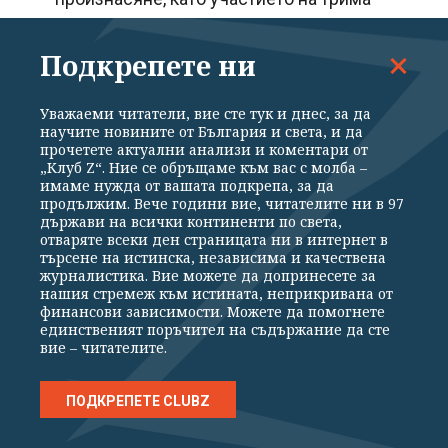
граждански съдии, които следва да поемат
Подкрепете ни
работата на още трима граждански съдии,
както и да участват и в наказателни
Уважаеми читатели, вие сте тук и днес, за да
производства, би довело да влошаване на
научите новините от България и света, и да
качеството и срочността на работата.
прочетете актуални анализи и коментари от
„Клуб Z“. Ние се обръщаме към вас с молба –
имаме нужда от вашата подкрепа, за да
продължим. Вече години вие, читателите ни в 97
Наред с всичко гореизложено, към
държави на всички континенти по света,
настоящия момент кадровата обезпеченост
отваряте всеки ден страницата ни в интернет в
търсене на истинска, независима и качествена
на районните съдилища в Габровски
журналистика. Вие можете да допринесете за
нашия стремеж към истината, неприкривана от
съдебен окръг не позволява командироване
финансови зависимости. Можете да помогнете
на съдия от друг районен съд, различен от
единственият поръчител на съдържание да сте
вие – читателите.
Районен съд – Габрово, защото:
ПОДКРЕПЕТЕ CLUBZ
- Районен съд – Севлиево – поради