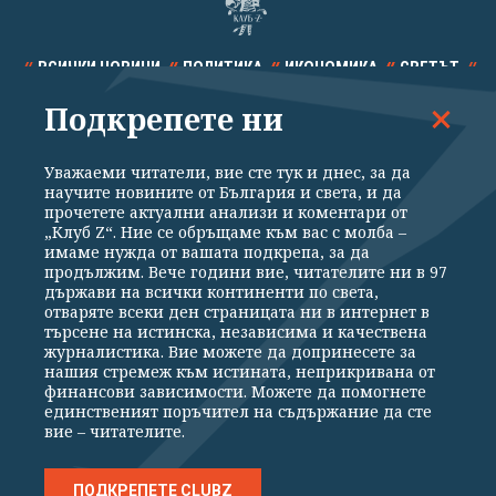
ВСИЧКИ НОВИНИ
ПОЛИТИКА
ИКОНОМИКА
СВЕТЪТ
Подкрепете ни
СПОРТ
КУЛТУРА
ТЕХНОЛОГИИ
КАЛЕЙДОСКОП
МНЕНИЯ
Уважаеми читатели, вие сте тук и днес, за да
научите новините от България и света, и да
прочетете актуални анализи и коментари от
„Клуб Z“. Ние се обръщаме към вас с молба –
имаме нужда от вашата подкрепа, за да
продължим. Вече години вие, читателите ни в 97
Общи условия
Политика за поверителност
държави на всички континенти по света,
отваряте всеки ден страницата ни в интернет в
Реклама
Партньори
Контакти
За Клуб Z
търсене на истинска, независима и качествена
Екип
Подкрепете ни
журналистика. Вие можете да допринесете за
нашия стремеж към истината, неприкривана от
финансови зависимости. Можете да помогнете
единственият поръчител на съдържание да сте
Издател на www.clubz.bg е „Клуб Зебра Медия“ ЕООД, София, ул. "Алеко
вие – читателите.
Константинов" 3. Всички права запазени 2026 „Клуб Зебра Медия“
ЕООД.
Препечатването на материали, снимки и видео от www.clubz.bg без
разрешение ще бъде преследвано по съдебен път, съгласно
ПОДКРЕПЕТЕ CLUBZ