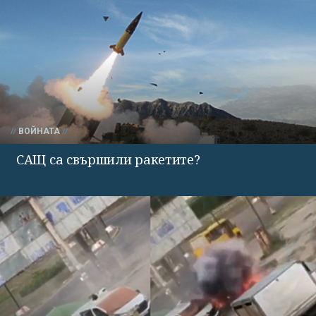
ВОЙНАТА
САЩ са свършили ракетите?