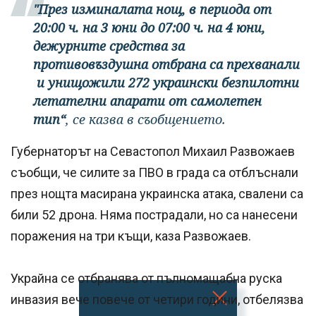
"През изминалата нощ, в периода от
20:00 ч. на 3 юни до 07:00 ч. на 4 юни,
дежурните средства за
противовъздушна отбрана са прехванали
и унищожили 272 украински безпилотни
летателни апарати от самолетен
тип“
, се казва в съобщението.
Губернаторът на Севастопол Михаил Развожаев
съобщи, че силите за ПВО в града са отблъснали
през нощта масирана украинска атака, свалени са
били 52 дрона. Няма пострадали, но са нанесени
поражения на три къщи, каза Развожаев.
Украйна се отбранява от пълномащабна руска
инвазия вече повече от четири години, отбелязва