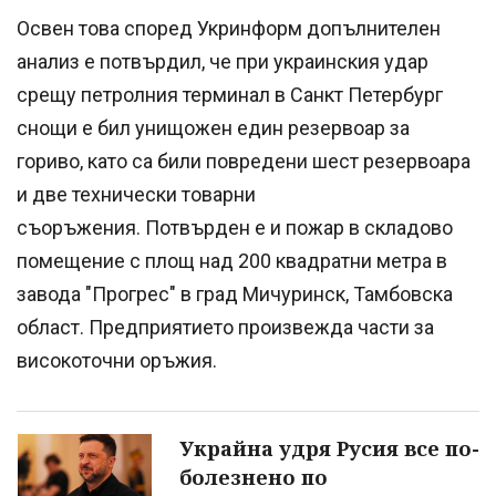
Освен това според Укринформ допълнителен
анализ е потвърдил, че при украинския удар
срещу петролния терминал в Санкт Петербург
снощи е бил унищожен един резервоар за
гориво, като са били повредени шест резервоара
и две технически товарни
съоръжения. Потвърден е и пожар в складово
помещение с площ над 200 квадратни метра в
завода "Прогрес" в град Мичуринск, Тамбовска
област. Предприятието произвежда части за
високоточни оръжия.
Украйна удря Русия все по-
болезнено по