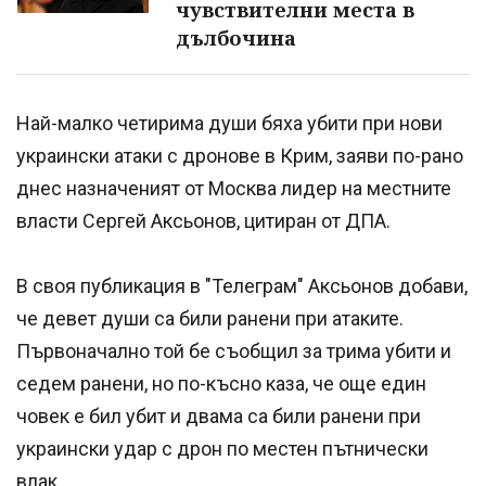
чувствителни места в
дълбочина
Най-малко четирима души бяха убити при нови
украински атаки с дронове в Крим, заяви по-рано
днес назначеният от Москва лидер на местните
власти Сергей Аксьонов, цитиран от ДПА.
В своя публикация в "Телеграм" Аксьонов добави,
че девет души са били ранени при атаките.
Първоначално той бе съобщил за трима убити и
седем ранени, но по-късно каза, че още един
човек е бил убит и двама са били ранени при
украински удар с дрон по местен пътнически
влак.