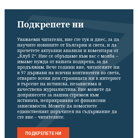
Подкрепете ни
Уважаеми читатели, вие сте тук и днес, за да
научите новините от България и света, и да
прочетете актуални анализи и коментари от
„Клуб Z“. Ние се обръщаме към вас с молба –
имаме нужда от вашата подкрепа, за да
продължим. Вече години вие, читателите ни
в 97 държави на всички континенти по света,
отваряте всеки ден страницата ни в интернет
в търсене на истинска, независима и
качествена журналистика. Вие можете да
допринесете за нашия стремеж към
истината, неприкривана от финансови
зависимости. Можете да помогнете
единственият поръчител на съдържание да
сте вие – читателите.
ПОДКРЕПЕТЕ НИ