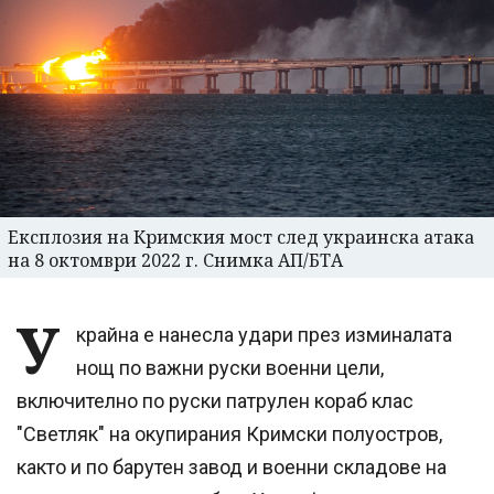
Експлозия на Кримския мост след украинска атака
на 8 октомври 2022 г. Снимка АП/БТА
У
крайна е нанесла удари през изминалата
нощ по важни руски военни цели,
включително по руски патрулен кораб клас
"Светляк" на окупирания Кримски полуостров,
както и по барутен завод и военни складове на