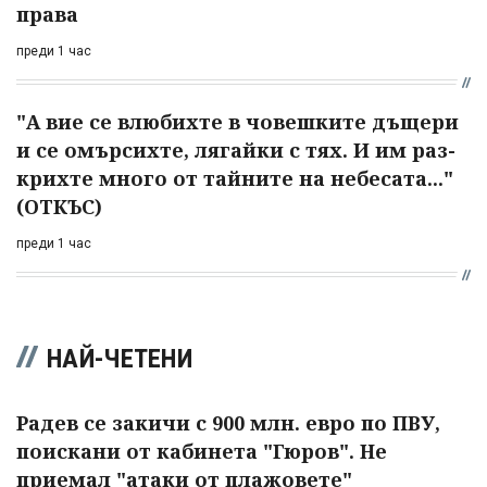
права
преди 1 час
"А вие се влюбихте в чо­вешките дъщери
и се омърсихте, лягайки с тях. И им раз­
крихте много от тайните на небесата..."
(ОТКЪС)
преди 1 час
НАЙ-ЧЕТЕНИ
Радев се закичи с 900 млн. евро по ПВУ,
поискани от кабинета "Гюров". Не
приемал "атаки от плажовете"