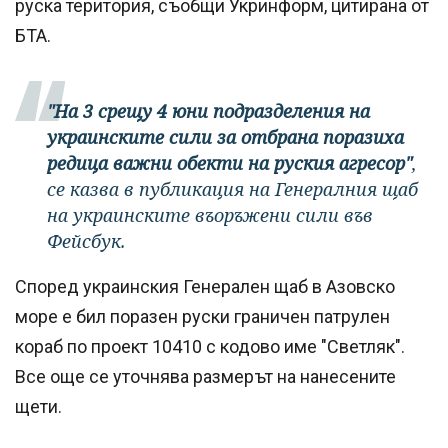
руска територия, съобщи Укринформ, цитирана от
БТА.
"На 3 срещу 4 юни подразделения на
украинските сили за отбрана поразиха
редица важни обекти на руския агресор"
,
се казва в публикация на Генералния щаб
на украинските въоръжени сили във
Фейсбук.
Според украинския Генерален щаб в Азовско
море е бил поразен руски граничен патрулен
кораб по проект 10410 с кодово име "Светляк".
Все още се уточнява размерът на нанесените
щети.