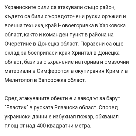
Украинските сили са атакували също район,
където са били съсредоточени руски оръжия и
военна техника, край Новоегоривка в Харковска
област, както и команден пункт в района на
Очеретине в Донецка област. Поразени са още
склад за боеприпаси край Хринтал в Донецка
област, бази за съхранение на горива и смазочни
материали в Симферопол в окупирания Крим и в
Мелитопол в Запорожка област.
Сред атакуваните обекти е и заводът за барут
"Еластик" в руската Рязанска област. Според
украински данни е избухнал пожар, обхванал
площ от над 400 квадратни метра.