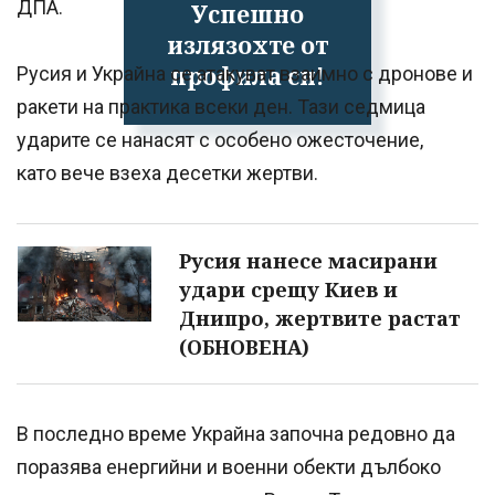
ДПА.
Успешно
излязохте от
профила си!
Русия и Украйна се атакуват взаимно с дронове и
ракети на практика всеки ден. Тази седмица
ударите се нанасят с особено ожесточение,
като вече взеха десетки жертви.
Русия нанесе масирани
удари срещу Киев и
Днипро, жертвите растат
(ОБНОВЕНА)
В последно време Украйна започна редовно да
поразява енергийни и военни обекти дълбоко