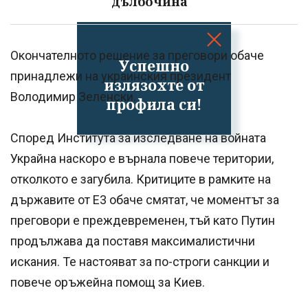
дълбочина
Окончателното решение за преговори обаче
Успешно
принадлежи на украинския президент
излязохте от
Володимир Зеленски.
профила си!
Според Института за изследване на войната
Украйна наскоро е върнала повече територии,
отколкото е загубила. Критиците в рамките на
държавите от Е3 обаче смятат, че моментът за
преговори е преждевременен, тъй като Путин
продължава да поставя максималистични
искания. Те настояват за по-строги санкции и
повече оръжейна помощ за Киев.