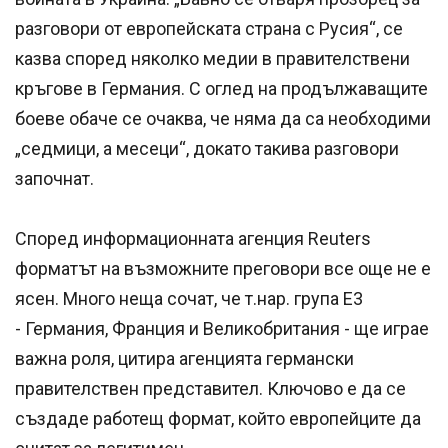
разговори от европейската страна с Русия“, се
казва според няколко медии в правителствени
кръгове в Германия. С оглед на продължаващите
боеве обаче се очаква, че няма да са необходими
„седмици, а месеци“, докато такива разговори
започнат.
Според информационната агенция Reuters
форматът на възможните преговори все още не е
ясен. Много неща сочат, че т.нар. група Е3
- Германия, Франция и Великобритания - ще играе
важна роля, цитира агенцията германски
правителствен представител. Ключово е да се
създаде работещ формат, който европейците да