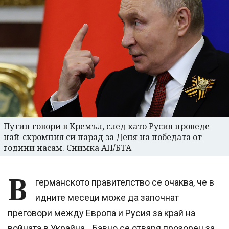
Путин говори в Кремъл, след като Русия проведе
най-скромния си парад за Деня на победата от
години насам. Снимка АП/БТА
В
германското правителство се очаква, че в
идните месеци може да започнат
преговори между Европа и Русия за край на
войната в Украйна. „Бавно се отваря прозорец за