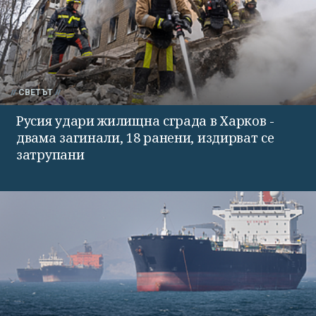
СВЕТЪТ
Русия удари жилищна сграда в Харков -
двама загинали, 18 ранени, издирват се
затрупани