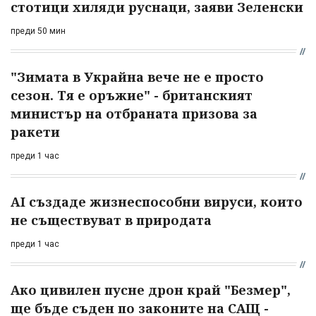
стотици хиляди руснаци, заяви Зеленски
преди 50 мин
"Зимата в Украйна вече не е просто
сезон. Тя е оръжие" - британският
министър на отбраната призова за
ракети
преди 1 час
AI създаде жизнеспособни вируси, които
не съществуват в природата
преди 1 час
Ако цивилен пусне дрон край "Безмер",
ще бъде съден по законите на САЩ -