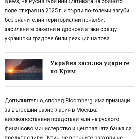
News, че Русия губи инициативата на бойното
поле от края на 2025 г. и търпи по-големи загуби
без значителни териториални печалби;
засилените ракетни и дронови атаки срещу
украински градове били реакция на това.
Украйна засилва ударите
по Крим
Допълнително, според Bloomberg, има признаци
за вътрешни разногласия в Москва:
високопоставени представители на руското
финансово министерство и централната банка са
предупредили Путин, че военните разходи не