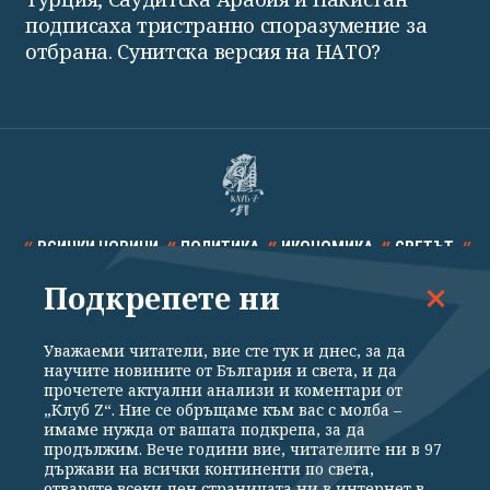
подписаха тристранно споразумение за
отбрана. Сунитска версия на НАТО?
ВСИЧКИ НОВИНИ
ПОЛИТИКА
ИКОНОМИКА
СВЕТЪТ
Подкрепете ни
СПОРТ
КУЛТУРА
ТЕХНОЛОГИИ
КАЛЕЙДОСКОП
МНЕНИЯ
Уважаеми читатели, вие сте тук и днес, за да
научите новините от България и света, и да
прочетете актуални анализи и коментари от
„Клуб Z“. Ние се обръщаме към вас с молба –
имаме нужда от вашата подкрепа, за да
продължим. Вече години вие, читателите ни в 97
Общи условия
Политика за поверителност
държави на всички континенти по света,
отваряте всеки ден страницата ни в интернет в