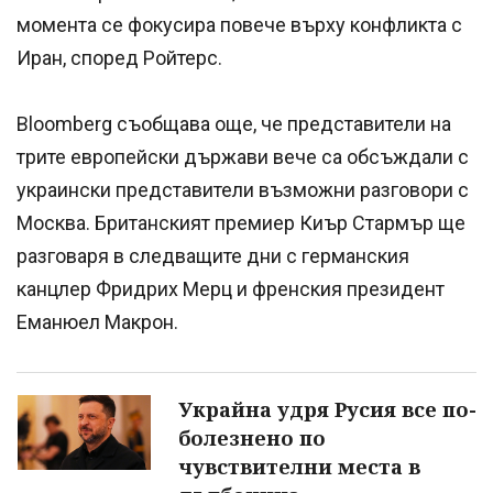
момента се фокусира повече върху конфликта с
Иран, според Ройтерс.
Bloomberg съобщава още, че представители на
трите европейски държави вече са обсъждали с
украински представители възможни разговори с
Москва. Британският премиер Киър Стармър ще
разговаря в следващите дни с германския
канцлер Фридрих Мерц и френския президент
Еманюел Макрон.
Украйна удря Русия все по-
болезнено по
чувствителни места в