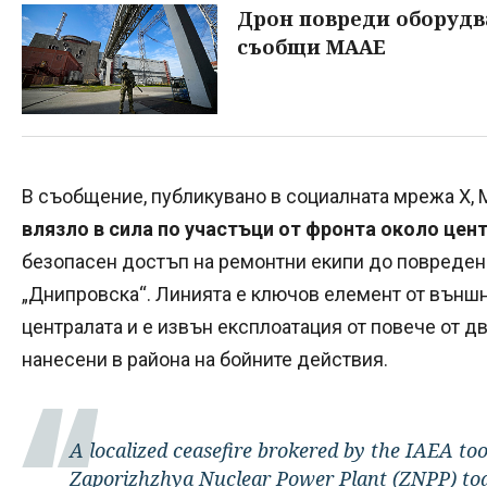
Дрон повреди оборудв
съобщи МААЕ
В съобщение, публикувано в социалната мрежа Х, 
влязло в сила по участъци от фронта около цен
безопасен достъп на ремонтни екипи до повреден
„Днипровска“. Линията е ключов елемент от външ
централата и е извън експлоатация от повече от д
нанесени в района на бойните действия.
A localized ceasefire brokered by the IAEA too
Zaporizhzhya Nuclear Power Plant (ZNPP) tod