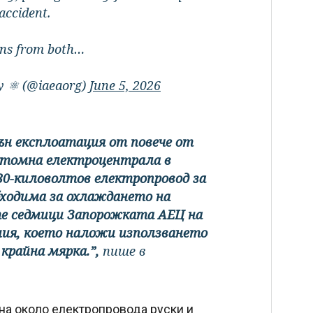
 accident.
ans from both…
y ⚛️ (@iaeaorg)
June 5, 2026
ън експлоатация от повече от
 атомна електроцентрала в
30-киловолтов електропровод за
бходима за охлаждането на
те седмици Запорожката АЕЦ на
иния, което наложи използването
крайна мярка.”,
пише в
на около електропровода руски и