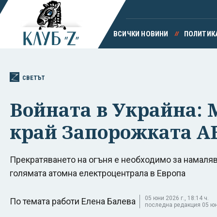
ВСИЧКИ НОВИНИ
ПОЛИТИК
СВЕТЪТ
Войната в Украйна:
край Запорожката А
Прекратяването на огъня е необходимо за намалява
голямата атомна електроцентрала в Европа
05 юни 2026 г., 18:14 ч.
По темата работи Елена Балева
последна редакция 05 юни 