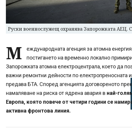
Руски военнослужещ охранява Запорожката АЕЦ. 
М
еждународната агенция за атомна енергия 
постигането на временно локално примири
Запорожката атомна електроцентрала, което да по
важни ремонтни дейности по електропреносната и
предава БТА. Според агенцията договореното прек
намаляване на риска от ядрена авария в
най-голя
Европа, която повече от четири години се намир
активна фронтова линия.