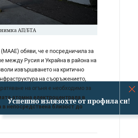
Снимка АП/БТА
(МААЕ) обяви, че е посредничила за
е между Русия и Украйна в района на
зволи извършването на критично
нфраструктура на съоръжението,
ратяване на огъня е необходимо за
мата атомна електроцентрала в
Успешно излязохте от профила си!
а в непосредствена близост до