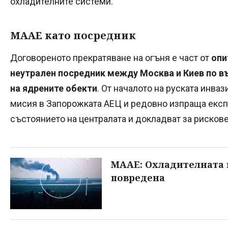
охладителните системи.
МААЕ като посредник
Договореното прекратяване на огъня е част от
опи
неутрален посредник между Москва и Киев по в
на ядрените обекти
. От началото на руската инв
мисия в Запорожката АЕЦ и редовно изпраща експ
състоянието на централата и докладват за рискове
MAAE: Охладителната 
повредена