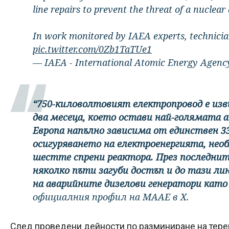
line repairs to prevent the threat of a nuclear
In work monitored by IAEA experts, technici
pic.twitter.com/0Zb1TaTUe1
— IAEA - International Atomic Energy Agenc
“750-киловолтовият електропровод е изв
два месеца, което остави най-голямата
Европа напълно зависима от единствен 3
осигуряването на електроенергията, нео
шестте спрени реактора. През последни
няколко пъти загуби достъп и до тази л
на аварийните дизелови генератори като 
официалния профил на МААЕ в Х.
След проведени дейности по разминиране на тере