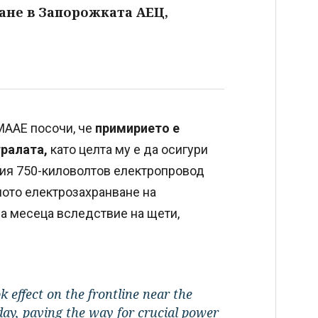
ане в Запорожката АЕЦ,
МААЕ посочи, че
примирието е
тралата,
като целта му е да осигури
ия 750-киловолтов електропровод
ното електрозахранване на
ва месеца вследствие на щети,
k effect on the frontline near the
ay, paving the way for crucial power