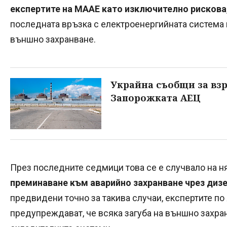
експертите на МААЕ като изключително рискова
последната връзка с електроенергийната система 
външно захранване.
Украйна съобщи за взр
Запорожката АЕЦ
През последните седмици това се е случвало на н
преминаване към аварийно захранване чрез дизе
предвидени точно за такива случаи, експертите п
предупреждават, че всяка загуба на външно захра