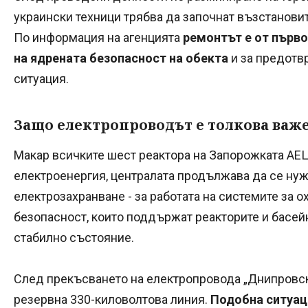
украински техници трябва да започнат възстанови
По информация на агенцията
ремонтът е от първо
на ядрената безопасност на обекта
и за предотв
ситуация.
Защо електропроводът е толкова важ
Макар всичките шест реактора на Запорожката АЕЦ
електроенергия, централата продължава да се ну
електрозахранване - за работата на системите за о
безопасност, които поддържат реакторите и басейн
стабилно състояние.
След прекъсването на електропровода „Днипровск
резервна 330-киловолтова линия.
Подобна ситуац