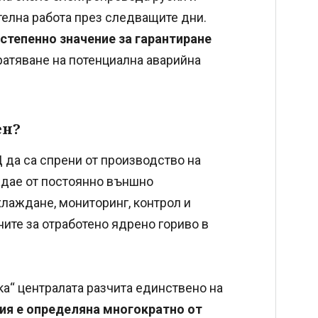
телна работа през следващите дни.
степенно значение за гарантиране
ратяване на потенциална аварийна
ен?
 да са спрени от производство на
ждае от постоянно външно
хлаждане, мониторинг, контрол и
ите за отработено ядрено гориво в
а“ централата разчита единствено на
ия е определяна многократно от