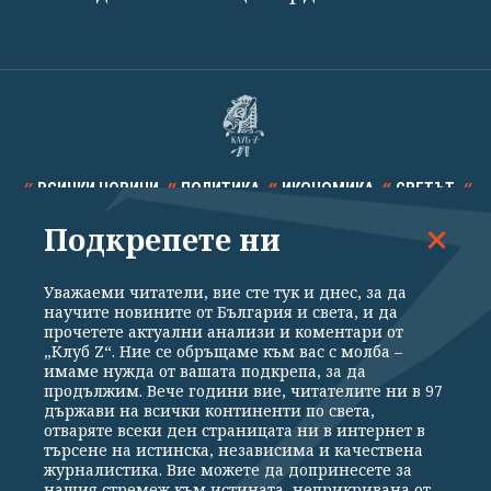
ВСИЧКИ НОВИНИ
ПОЛИТИКА
ИКОНОМИКА
СВЕТЪТ
Подкрепете ни
СПОРТ
КУЛТУРА
ТЕХНОЛОГИИ
КАЛЕЙДОСКОП
МНЕНИЯ
Уважаеми читатели, вие сте тук и днес, за да
научите новините от България и света, и да
прочетете актуални анализи и коментари от
„Клуб Z“. Ние се обръщаме към вас с молба –
имаме нужда от вашата подкрепа, за да
продължим. Вече години вие, читателите ни в 97
Общи условия
Политика за поверителност
държави на всички континенти по света,
отваряте всеки ден страницата ни в интернет в
Реклама
Партньори
Контакти
За Клуб Z
търсене на истинска, независима и качествена
Екип
Подкрепете ни
журналистика. Вие можете да допринесете за
нашия стремеж към истината, неприкривана от