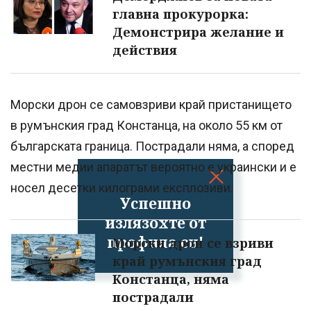
главна прокурорка:
Демонстрира желание и
действия
Морски дрон се самовзриви край пристанището
в румънския град Констанца, на около 55 км от
българската граница. Пострадали няма, а според
местни медии апаратът вероятно е украински и е
носел десетки килограми експлозиви.
Успешно
излязохте от
профила си!
Морски дрон се взриви
край румънския град
Констанца, няма
пострадали