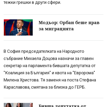
тежки грешки в други сфери.
Модьор: Орбан беше прав
за миграцията
В София председателката на Народното
събрание Михаела Доцова назначи за главен
секретар на парламента бившата депутатка от
"Коалиция за България" и квота на "Евророма"
Милена Христова. Тя заменя на поста Стефана
Караславова, смятана за близка до ГЕРБ.
Бивша депутатка от