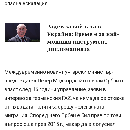
опасна ескалация.
Радев за войната в
Украйна: Време е за най-
мощния инструмент -
дипломацията
Междувременно новият унгарски министър-
председател Петер Модьор, който свали Орбан от
власт след 16 години управление, заяви в
интервю за германския FAZ, че няма да се откаже
от твърдата политика срещу нелегалната
миграция. Според него Орбан е бил прав по този
въпрос още през 2015 г., макар да е допуснал