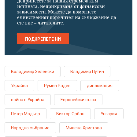
допринесете за нашия стремеж към
истината, неприкривана от финансови
зависимости. Можете да помогнете
единственият поръчител на съдържание да
сте вие – читателите.
ПОДКРЕПЕТЕ НИ
Володимир Зеленски
Владимир Путин
Украйна
Румен Радев
дипломация
война в Украйна
Европейски съюз
Петер Модьор
Виктор Орбан
Унгария
Народно събрание
Милена Христова