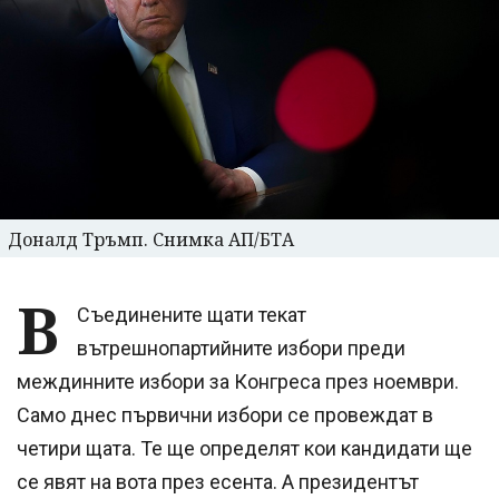
Доналд Тръмп. Снимка АП/БТА
В
Съединените щати текат
вътрешнопартийните избори преди
междинните избори за Конгреса през ноември.
Само днес първични избори се провеждат в
четири щата. Те ще определят кои кандидати ще
се явят на вота през есента. А президентът