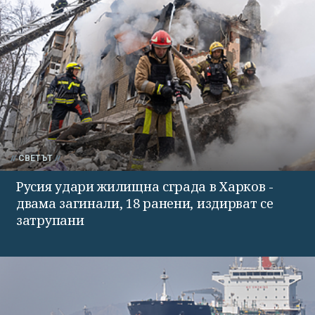
СВЕТЪТ
Русия удари жилищна сграда в Харков -
двама загинали, 18 ранени, издирват се
затрупани