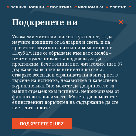
ВСИЧКИ НОВИНИ
ПОЛИТИКА
ИКОНОМИКА
СВЕТЪТ
Подкрепете ни
СПОРТ
КУЛТУРА
ТЕХНОЛОГИИ
КАЛЕЙДОСКОП
МНЕНИЯ
Уважаеми читатели, вие сте тук и днес, за да
научите новините от България и света, и да
прочетете актуални анализи и коментари от
„Клуб Z“. Ние се обръщаме към вас с молба –
имаме нужда от вашата подкрепа, за да
продължим. Вече години вие, читателите ни в 97
Общи условия
Политика за поверителност
държави на всички континенти по света,
отваряте всеки ден страницата ни в интернет в
Реклама
Партньори
Контакти
За Клуб Z
търсене на истинска, независима и качествена
Екип
Подкрепете ни
журналистика. Вие можете да допринесете за
нашия стремеж към истината, неприкривана от
финансови зависимости. Можете да помогнете
единственият поръчител на съдържание да сте
Издател на www.clubz.bg е „Клуб Зебра Медия“ ЕООД, София, ул. "Алеко
вие – читателите.
Константинов" 3. Всички права запазени 2026 „Клуб Зебра Медия“
ЕООД.
Препечатването на материали, снимки и видео от www.clubz.bg без
разрешение ще бъде преследвано по съдебен път, съгласно
ПОДКРЕПЕТЕ CLUBZ
ОБЩИТЕ УСЛОВИЯ