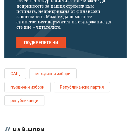
качествена журналистика. Вие можете да
допринесете за нашия стремеж към
истината, неприкривана от финансови
зависимости. Можете да помогнете
единственият поръчител на съдържание да
сте вие – читателите.
ПОДКРЕПЕТЕ НИ
САЩ
междинни избори
първични избори
Републиканска партия
републиканци
НАЙ-НОВИ