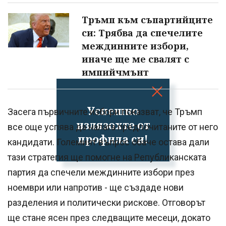
Тръмп към съпартийците
си: Трябва да спечелите
междинните избори,
иначе ще ме свалят с
импийчмънт
Успешно
Засега първичните избори показват, че Тръмп
излязохте от
все още успява да налага предпочитаните от него
профила си!
кандидати. Големият въпрос обаче остава дали
тази стратегия ще помогне на Републиканската
партия да спечели междинните избори през
ноември или напротив - ще създаде нови
разделения и политически рискове. Отговорът
ще стане ясен през следващите месеци, докато