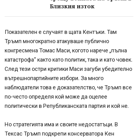
Близкия изток
Показателен е случаят в щата Кентъки. Там
Тръмп многократно атакуваше публично
конгресмена Томас Маси, когото нарече „пълна
катастрофа“ както като политик, така и като човек.
След тези остри критики Маси загуби убедително
вътрешнопартийните избори. За много
наблюдатели това е доказателство, че Тръмп все
по-често определя кой може да оцелее
политически в Републиканската партия и кой не.
Но стратегията има и своите недостатъци. В
Тексас Тръмп подкрепи консерватора Кен