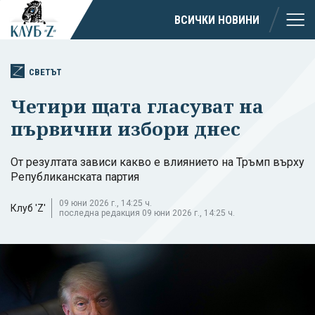
ВСИЧКИ НОВИНИ
СВЕТЪТ
Четири щата гласуват на
първични избори днес
От резултата зависи какво е влиянието на Тръмп върху
Републиканската партия
09 юни 2026 г., 14:25 ч.
Клуб 'Z'
последна редакция 09 юни 2026 г., 14:25 ч.