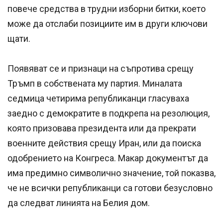
повече средства в трудни изборни битки, което
може да отслаби позициите им в други ключови
щати.
Появяват се и признаци на съпротива срещу
Тръмп в собствената му партия. Миналата
седмица четирима републиканци гласуваха
заедно с демократите в подкрепа на резолюция,
която призовава президента или да прекрати
военните действия срещу Иран, или да поиска
одобрението на Конгреса. Макар документът да
има предимно символично значение, той показва,
че не всички републиканци са готови безусловно
да следват линията на Белия дом.