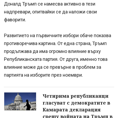
Доналд Тръмп се намесва активно в тези
надпревари, опитвайки се да наложи свои
фаворити.
Развитието на първичните избори обаче показва
противоречива картина. От една страна, Тръмп
продължава да има огромно влияние върху
Републиканската партия. От друга, именно това
влияние може да се превърне в проблем за
партията на изборите през ноември.
Четирима републиканци
гласуват с демократите в
Камарата декларация
срещу войната на Тръмп в