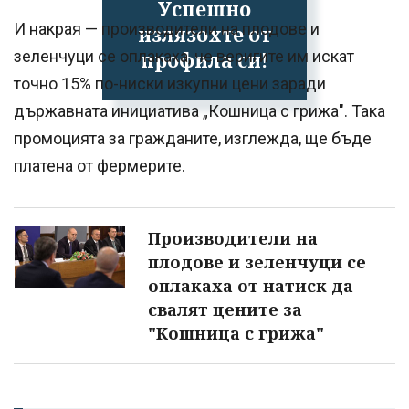
Успешно
И накрая — производители на плодове и
излязохте от
профила си!
зеленчуци се оплакаха, че веригите им искат
точно 15% по-ниски изкупни цени заради
държавната инициатива „Кошница с грижа". Така
промоцията за гражданите, изглежда, ще бъде
платена от фермерите.
Производители на
плодове и зеленчуци се
оплакаха от натиск да
свалят цените за
"Кошница с грижа"