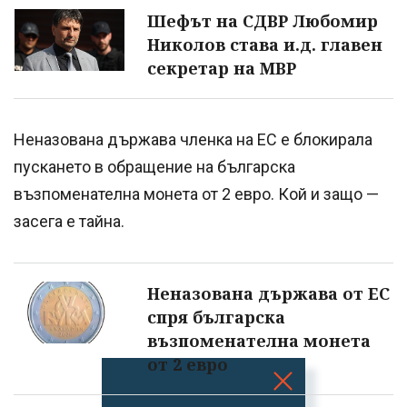
Шефът на СДВР Любомир
Николов става и.д. главен
секретар на МВР
Неназована държава членка на ЕС е блокирала
пускането в обращение на българска
възпоменателна монета от 2 евро. Кой и защо —
засега е тайна.
Неназована държава от ЕС
спря българска
възпоменателна монета
от 2 евро