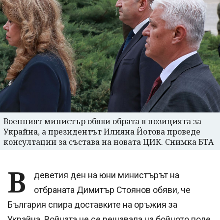
Военният министър обяви обрата в позицията за
Украйна, а президентът Илияна Йотова проведе
консултации за състава на новата ЦИК. Снимка БТА
В
деветия ден на юни министърът на
отбраната Димитър Стоянов обяви, че
България спира доставките на оръжия за
Украйна. Войната не се решавала на бойното поле,