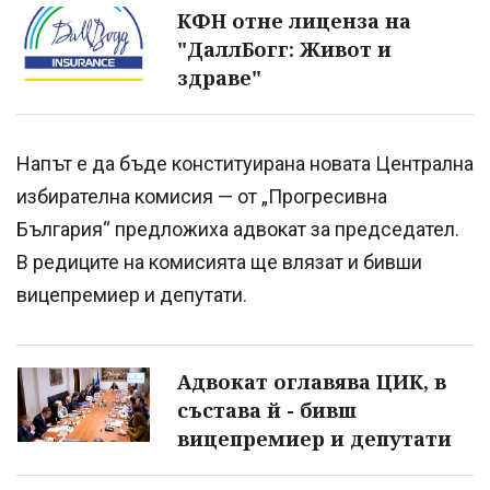
КФН отне лиценза на
"ДаллБогг: Живот и
здраве"
Напът е да бъде конституирана новата Централна
избирателна комисия — от „Прогресивна
България“ предложиха адвокат за председател.
В редиците на комисията ще влязат и бивши
вицепремиер и депутати.
Адвокат оглавява ЦИК, в
състава й - бивш
вицепремиер и депутати