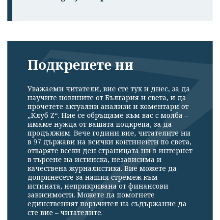
Подкрепете ни
Уважаеми читатели, вие сте тук и днес, за да
научите новините от България и света, и да
прочетете актуални анализи и коментари от
„Клуб Z“. Ние се обръщаме към вас с молба –
имаме нужда от вашата подкрепа, за да
продължим. Вече години вие, читателите ни
в 97 държави на всички континенти по света,
отваряте всеки ден страницата ни в интернет
в търсене на истинска, независима и
качествена журналистика. Вие можете да
допринесете за нашия стремеж към
истината, неприкривана от финансови
зависимости. Можете да помогнете
единственият поръчител на съдържание да
сте вие – читателите.