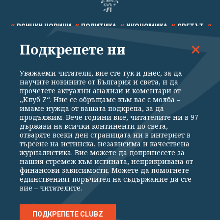
ВСИЧКИ НОВИНИ
ПОЛИТИКА
ИКОНОМИКА
СВЕТЪТ
Подкрепете ни
СПОРТ
КУЛТУРА
ТЕХНОЛОГИИ
КАЛЕЙДОСКОП
МНЕНИЯ
Уважаеми читатели, вие сте тук и днес, за да
научите новините от България и света, и да
прочетете актуални анализи и коментари от
„Клуб Z“. Ние се обръщаме към вас с молба –
имаме нужда от вашата подкрепа, за да
продължим. Вече години вие, читателите ни в 97
Общи условия
Политика за поверителност
държави на всички континенти по света,
отваряте всеки ден страницата ни в интернет в
Реклама
Партньори
Контакти
За Клуб Z
търсене на истинска, независима и качествена
Екип
Подкрепете ни
журналистика. Вие можете да допринесете за
нашия стремеж към истината, неприкривана от
финансови зависимости. Можете да помогнете
единственият поръчител на съдържание да сте
Издател на www.clubz.bg е „Клуб Зебра Медия“ ЕООД, София, ул. "Алеко
вие – читателите.
Константинов" 3. Всички права запазени 2026 „Клуб Зебра Медия“
ЕООД.
Препечатването на материали, снимки и видео от www.clubz.bg без
разрешение ще бъде преследвано по съдебен път, съгласно
ПОДКРЕПЕТЕ CLUBZ
ОБЩИТЕ УСЛОВИЯ