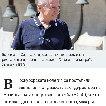
Борислав Сарафов преди дни, по време на
рестартирането на асамблея "Знаме на мира".
Снимка БТА
В
Прокурорската колегия са постъпили
изявления и от двамата зам.-директори на
Националната следствена служба (НСлС), които
не искат да оглавят този важен орган, макар и