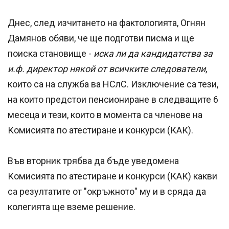
Днес, след изчитането на фактологията, Огнян
Дамянов обяви, че ще подготви писма и ще
поиска становище -
иска ли да кандидатства за
и.ф. директор някой от всичките следователи
,
които са на служба ва НСлС. Изключение са тези,
на които предстои пенсиониране в следващите 6
месеца и тези, които в момента са членове на
Комисията по атестиране и конкурси (КАК).
Във вторник трябва да бъде уведомена
Комисията по атестиране и конкурси (КАК) какви
са резултатите от "окръжното" му и в сряда да
колегията ще вземе решение.