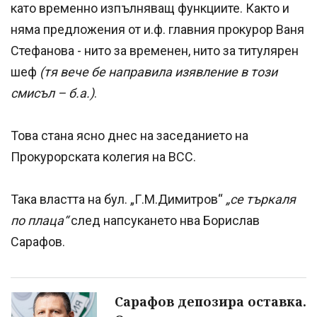
като временно изпълняващ функциите. Както и
няма предложения от и.ф. главния прокурор Ваня
Стефанова - нито за временен, нито за титулярен
шеф
(тя вече бе направила изявление в този
смисъл – б.а.)
.
Това стана ясно днес на заседанието на
Прокурорската колегия на ВСС.
Така властта на бул. „Г.М.Димитров“
„се търкаля
по плаца“
след напсукането нва Борислав
Сарафов.
Сарафов депозира оставка.