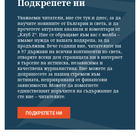
Подкрепете ни
Уважаеми читатели, вие сте тук и днес, за да
научите новините от България и света, и да
прочетете актуални анализи и коментари от
„Клуб Z“. Ние се обръщаме към вас с молба –
имаме нужда от вашата подкрепа, за да
продължим. Вече години вие, читателите ни
в 97 държави на всички континенти по света,
отваряте всеки ден страницата ни в интернет
в търсене на истинска, независима и
качествена журналистика. Вие можете да
допринесете за нашия стремеж към
истината, неприкривана от финансови
зависимости. Можете да помогнете
единственият поръчител на съдържание да
сте вие – читателите.
ПОДКРЕПЕТЕ НИ