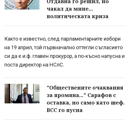
Отдавна го решил, но
чакал да мине...
политическата криза
Както е известно, след парламентарните избори
на 19 април, той първначално оттегли съгласието
си да е и.ф. главен прокурор, а по-късно напусна и
поста директор на НСлС.
"Обществените очаквания
за промяна..." Сарафов с
оставка, но само като шеф.
ВСС го пусна