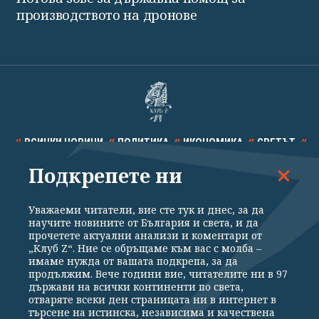
производството на дронове
ВСИЧКИ НОВИНИ
ПОЛИТИКА
ИКОНОМИКА
СВЕТЪТ
Подкрепете ни
СПОРТ
КУЛТУРА
ТЕХНОЛОГИИ
КАЛЕЙДОСКОП
МНЕНИЯ
Уважаеми читатели, вие сте тук и днес, за да
научите новините от България и света, и да
прочетете актуални анализи и коментари от
„Клуб Z“. Ние се обръщаме към вас с молба –
имаме нужда от вашата подкрепа, за да
продължим. Вече години вие, читателите ни в 97
Общи условия
Политика за поверителност
държави на всички континенти по света,
отваряте всеки ден страницата ни в интернет в
Реклама
Партньори
Контакти
За Клуб Z
търсене на истинска, независима и качествена