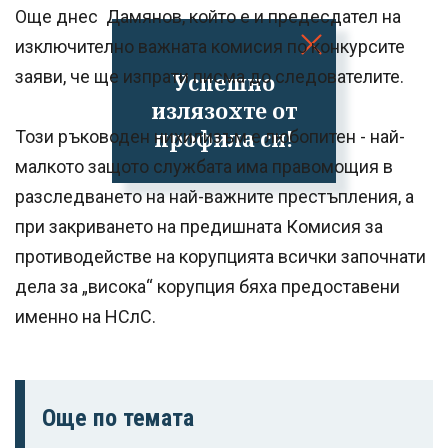
Още днес Дамянов, който е и предесдател на
изключително важната комисия по конкурсите
заяви, че ще изпрати писма до следователите.
Успешно
излязохте от
профила си!
Този ръководен нихилизъм е любопитен - най-
малкото защото службата има правомощия в
разследването на най-важните престъпления, а
при закриването на предишната Комисия за
противодействе на корупцията всички започнати
дела за „висока“ корупция бяха предоставени
именно на НСлС.
Още по темата