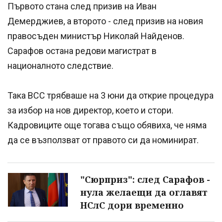
Първото стана след призив на Иван
Демерджиев, а второто - след призив на новия
правосъден министър Николай Найденов.
Сарафов остана редови магистрат в
националното следствие.
Така ВСС трябваше на 3 юни да открие процедура
за избор на нов директор, което и стори.
Кадровиците още тогава също обявиха, че няма
да се възползват от правото си да номинират.
"Сюрприз": след Сарафов -
нула желаещи да оглавят
НСлС дори временно