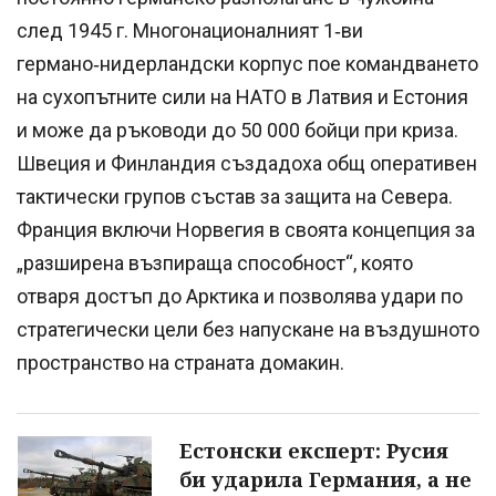
след 1945 г. Многонационалният 1‑ви
германо‑нидерландски корпус пое командването
на сухопътните сили на НАТО в Латвия и Естония
и може да ръководи до 50 000 бойци при криза.
Швеция и Финландия създадоха общ оперативен
тактически групов състав за защита на Севера.
Франция включи Норвегия в своята концепция за
„разширена възпираща способност“, която
отваря достъп до Арктика и позволява удари по
стратегически цели без напускане на въздушното
пространство на страната домакин.
Естонски експерт: Русия
би ударила Германия, а не