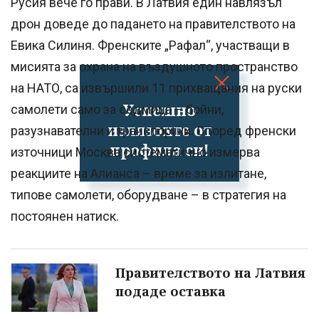
Русия вече го прави. В Латвия един навлязъл
дрон доведе до падането на правителството на
Евика Силиня. Френските „Рафал“, участващи в
мисията за охрана на въздушното пространство
на НАТО, са извършили 11 прихващания на руски
Успешно
самолети само за седмица – бойни,
излязохте от
разузнавателни и транспортни. Според френски
профила си!
източници Москва систематично измерва
реакциите на Алианса – време за излитане,
типове самолети, оборудване – в стратегия на
постоянен натиск.
Правителството на Латвия
подаде оставка