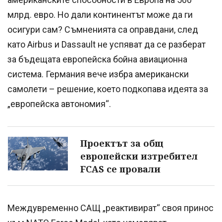
млрд. евро. Но дали континентът може да ги
осигури сам? Съмненията са оправдани, след
като Airbus и Dassault не успяват да се разберат
за бъдещата европейска бойна авиационна
система. Германия вече избра американски
самолети – решение, което подкопава идеята за
„европейска автономия“.
Проектът за общ
европейски изтребител
FCAS се провали
Междувременно САЩ „реактивират“ своя принос