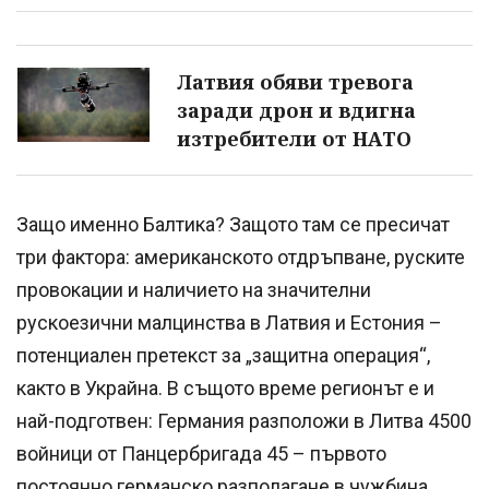
Латвия обяви тревога
заради дрон и вдигна
изтребители от НАТО
Защо именно Балтика? Защото там се пресичат
три фактора: американското отдръпване, руските
провокации и наличието на значителни
рускоезични малцинства в Латвия и Естония –
потенциален претекст за „защитна операция“,
както в Украйна. В същото време регионът е и
най-подготвен: Германия разположи в Литва 4500
войници от Панцербригада 45 – първото
постоянно германско разполагане в чужбина