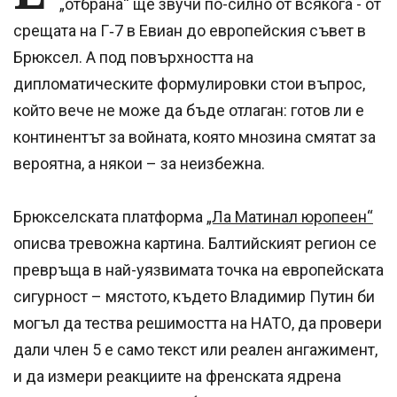
„отбрана“ ще звучи по-силно от всякога - от
срещата на Г‑7 в Евиан до европейския съвет в
Брюксел. А под повърхността на
дипломатическите формулировки стои въпрос,
който вече не може да бъде отлаган: готов ли е
континентът за войната, която мнозина смятат за
вероятна, а някои – за неизбежна.
Брюкселската платформа
„Ла Матинал юропеен“
описва тревожна картина. Балтийският регион се
превръща в най-уязвимата точка на европейската
сигурност – мястото, където Владимир Путин би
могъл да тества решимостта на НАТО, да провери
дали член 5 е само текст или реален ангажимент,
и да измери реакциите на френската ядрена