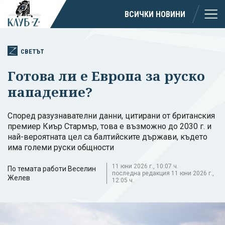
ВСИЧКИ НОВИНИ
СВЕТЪТ
Готова ли е Европа за руско
нападение?
Според разузнавателни данни, цитирани от британския
премиер Киър Стармър, това е възможно до 2030 г. и
най-вероятната цел са балтийските държави, където
има големи руски общности
11 юни 2026 г., 10:07 ч.
По темата работи Веселин
последна редакция 11 юни 2026 г.,
Желев
12:05 ч.