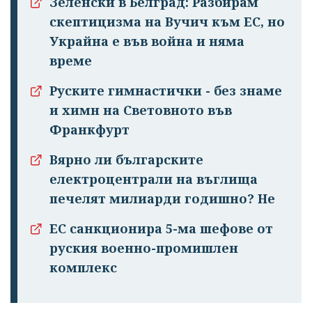
Зеленски в Белград: Разбирам
скептицизма на Вучич към ЕС, но
Украйна е във война и няма
време
Руските гимнастички - без знаме
и химн на Световното във
Франкфурт
Вярно ли българските
електроцентрали на въглища
печелят милиарди годишно? Не
ЕС санкционира 5-ма шефове от
руския военно-промишлен
комплекс