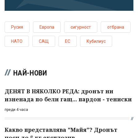
Русия
Европа
сигурност
отбрана
НАТО
САЩ
ЕС
Кубилиус
НАЙ-НОВИ
ДЕНЯТ В НЯКОЛКО РЕДА: дронът ни
изненада по бели гащ... пардон - тениски
преди 4 часа
Какво представлява "Майя"? Дронът
носи до 5 кг експлозив