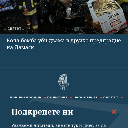
СВЕТЪТ
Кола бомба уби двама в друзко предградие
на Дамаск
ВСИЧКИ НОВИНИ
ПОЛИТИКА
ИКОНОМИКА
СВЕТЪТ
Подкрепете ни
СПОРТ
КУЛТУРА
ТЕХНОЛОГИИ
КАЛЕЙДОСКОП
МНЕНИЯ
Уважаеми читатели, вие сте тук и днес, за да