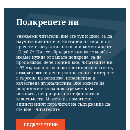
Подкрепете ни
Уважаеми читатели, вие сте тук и днес, за да
научите новините от България и света, и да
прочетете актуални анализи и коментари от
„Клуб Z“. Ние се обръщаме към вас с молба –
имаме нужда от вашата подкрепа, за да
продължим. Вече години вие, читателите ни
в 97 държави на всички континенти по света,
отваряте всеки ден страницата ни в интернет
в търсене на истинска, независима и
качествена журналистика. Вие можете да
допринесете за нашия стремеж към
истината, неприкривана от финансови
зависимости. Можете да помогнете
единственият поръчител на съдържание да
сте вие – читателите.
ПОДКРЕПЕТЕ НИ