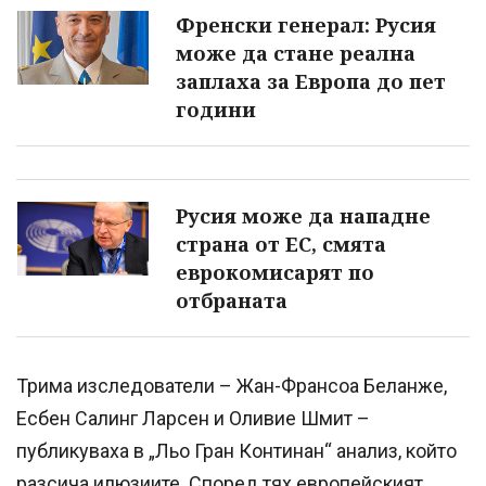
Френски генерал: Русия
може да стане реална
заплаха за Европа до пет
години
Русия може да нападне
страна от ЕС, смята
еврокомисарят по
отбраната
Трима изследователи – Жан-Франсоа Беланже,
Есбен Салинг Ларсен и Оливие Шмит –
публикуваха в „Льо Гран Континан“ анализ, който
разсича илюзиите. Според тях европейският