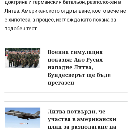
доктрина и германския батальон, разположен в
Литва. Американското отдръпване, което вече не
е хипотеза, а процес, изглежда като покана за
подобен тест.
Военна симулация
показва: Ако Русия
нападне Литва,
Бундесверът ще бъде
прегазен
Литва потвърди, че
участва в американски
план за разполагане на