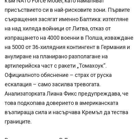
към NATO Force Model, като намаляват
присъствието си в най-рисковите зони. Първите
съкращения засягат именно Балтика: изтегляне
на над хиляда войници от Литва, отказ от
изпращането на 4000 военни в Полша, изваждане
на 5000 от 36‑хилядния контингент в Германия и
анулиране на планирано разполагане на
артилерийска част с ракети „Томахоук“.
Официалното обяснение – страх от руска
ескалация – само засилва тревогата.
Анализаторката Лиана Фикс предупреждава, че
това подкопава доверието в американската
възпираща сила и насърчава Кремъл да тества
границите.