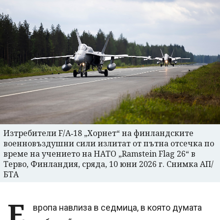
Изтребители F/A‑18 „Хорнет“ на финландските
военновъздушни сили излитат от пътна отсечка по
време на учението на НАТО „Ramstein Flag 26“ в
Терво, Финландия, сряда, 10 юни 2026 г. Снимка АП/
БТА
Е
вропа навлиза в седмица, в която думата