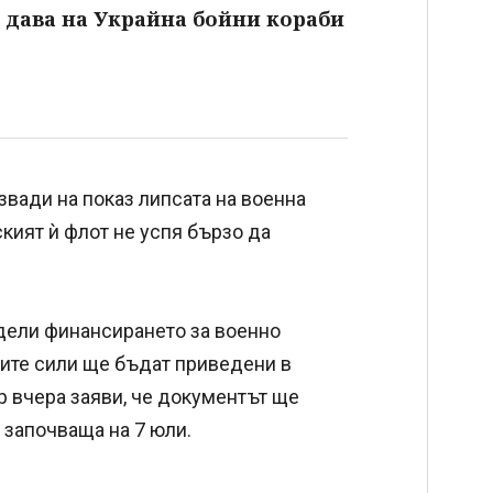
 дава на Украйна бойни кораби
вади на показ липсата на военна
кият ѝ флот не успя бързо да
едели финансирането за военно
ните сили ще бъдат приведени в
р вчера заяви, че документът ще
 започваща на 7 юли.