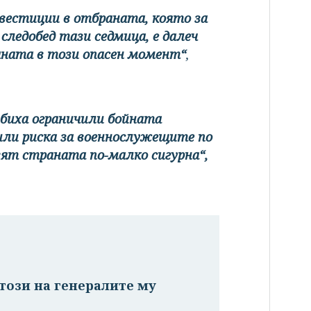
вестиции в отбраната, която за
следобед тази седмица, е далеч
аната в този опасен момент“
,
 биха ограничили бойната
или риска за военнослужещите по
авят страната по-малко сигурна“,
този на генералите му