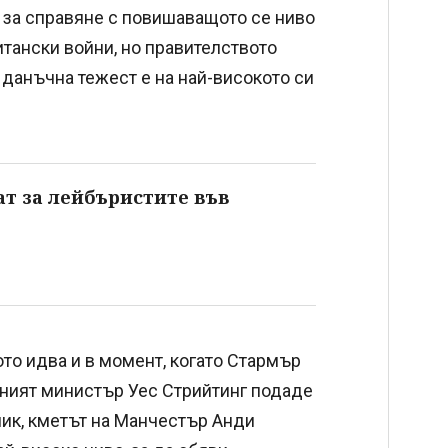
 за справяне с повишаващото се ниво
итански войни, но правителството
 данъчна тежест е на най-високото си
т за лейбъристите във
то идва и в момент, когато Стармър
авният министър Уес Стрийтинг подаде
ник, кметът на Манчестър Анди