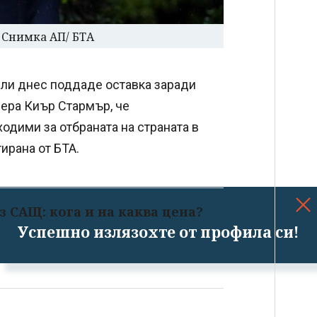
 Снимка АП/ БТА
йли днес поддаде оставка заради
иера Киър Стармър, че
ходими за отбраната на страната в
ирана от БТА.
з САЩ: кога и на каква цена?
Успешно излязохте от профила си!