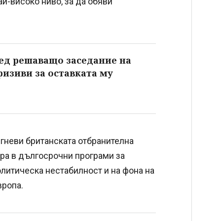
ай-високо ниво, за да обяви
ред решаващо заседание на
ризиви за оставката му
згневи британската отбранителна
ира в дългосрочни програми за
олитическа нестабилност и на фона на
вропа.