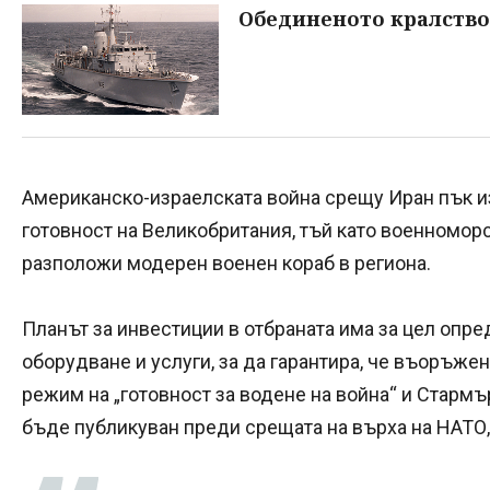
Обединеното кралство
Американско-израелската война срещу Иран пък из
готовност на Великобритания, тъй като военноморс
разположи модерен военен кораб в региона.
Планът за инвестиции в отбраната има за цел опр
оборудване и услуги, за да гарантира, че въоръже
режим на „готовност за водене на война“ и Стармъ
бъде публикуван преди срещата на върха на НАТО,