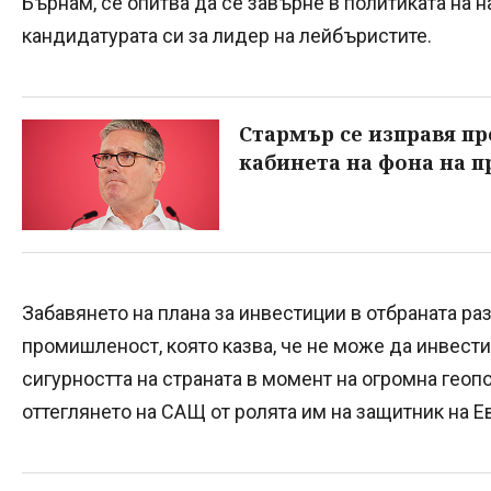
Бърнам, се опитва да се завърне в политиката на н
кандидатурата си за лидер на лейбъристите.
Стармър се изправя п
кабинета на фона на п
Забавянето на плана за инвестиции в отбраната ра
промишленост, която казва, че не може да инвест
сигурността на страната в момент на огромна геоп
оттеглянето на САЩ от ролята им на защитник на Е