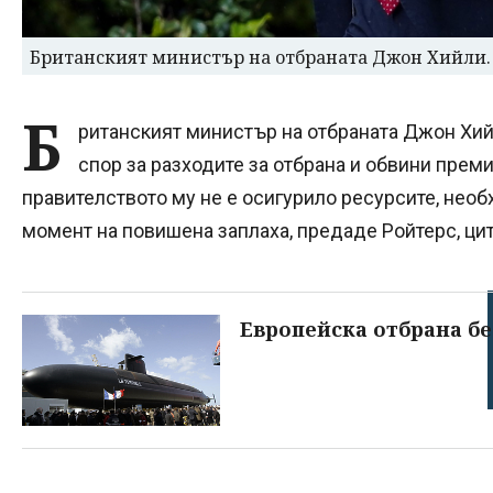
Британският министър на отбраната Джон Хийли.
Б
ританският министър на отбраната Джон Хи
спор за разходите за отбрана и обвини прем
правителството му не е осигурило ресурсите, необ
момент на повишена заплаха, предаде Ройтерс, цит
Европейска отбрана бе