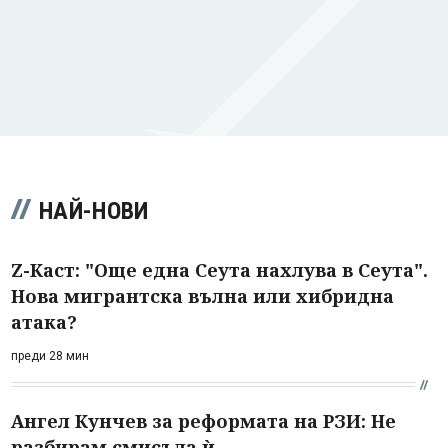
НАЙ-НОВИ
Z-Каст: "Още една Сеута нахлува в Сеута".
Нова мигрантска вълна или хибридна
атака?
преди 28 мин
Ангел Кунчев за реформата на РЗИ: Не
разбирам смисъла ѝ