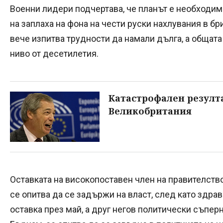
Военни лидери подчертава, че планът е необходим
на заплаха на фона на чести руски нахлувания в бр
вече изпитва трудности да намали дълга, а общата
ниво от десетилетия.
Катастрофален резулта
Великобритания
Оставката на високопоставен член на правителство
се опитва да се задържи на власт, след като здр
оставка през май, а друг негов политически съпер