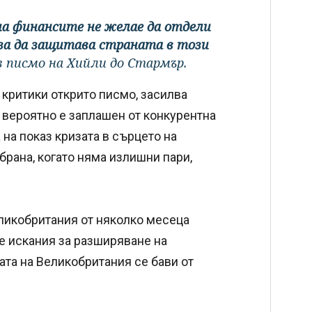
на финансите не желае да отдели
 за да защитава страната в този
 в писмо на Хийли до Стармър.
 критики открито писмо, засилва
 вероятно е заплашен от конкурентна
 на показ кризата в сърцето на
брана, когато няма излишни пари,
еликобритания от няколко месеца
е искания за разширяване на
ата на Великобритания се бави от