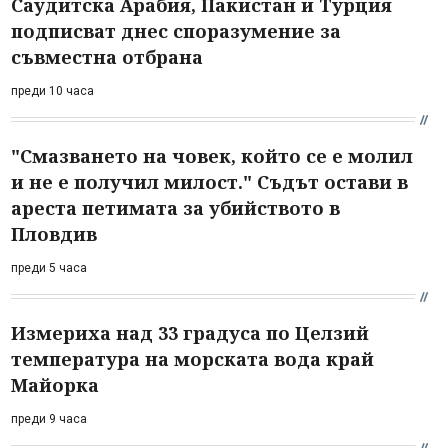
Саудитска Арабия, Пакистан и Турция
подписват днес споразумение за
съвместна отбрана
преди 10 часа
"Смазването на човек, който се е молил
и не е получил милост." Съдът остави в
ареста петимата за убийството в
Пловдив
преди 5 часа
Измериха над 33 градуса по Целзий
температура на морската вода край
Майорка
преди 9 часа