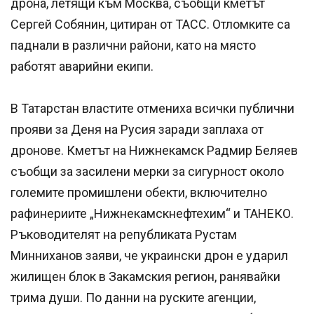
дрона, летящи към Москва, съобщи кметът
Сергей Собянин, цитиран от ТАСС. Отломките са
паднали в различни райони, като на място
работят аварийни екипи.
В Татарстан властите отмениха всички публични
прояви за Деня на Русия заради заплаха от
дронове. Кметът на Нижнекамск Радмир Беляев
съобщи за засилени мерки за сигурност около
големите промишлени обекти, включително
рафинериите „Нижнекамскнефтехим“ и ТАНЕКО.
Ръководителят на републиката Рустам
Минниханов заяви, че украински дрон е ударил
жилищен блок в Закамския регион, ранявайки
трима души. По данни на руските агенции,