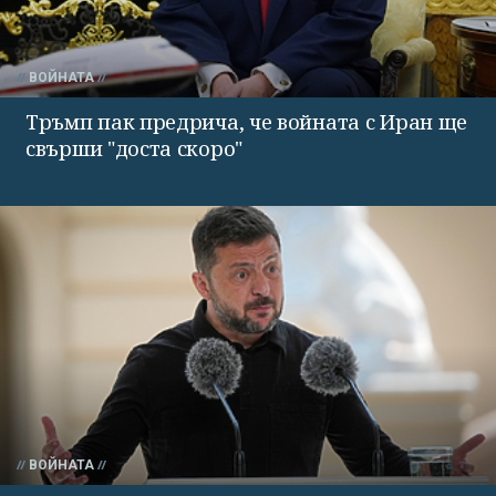
ВОЙНАТА
Тръмп пак предрича, че войната с Иран ще
свърши "доста скоро"
ВОЙНАТА