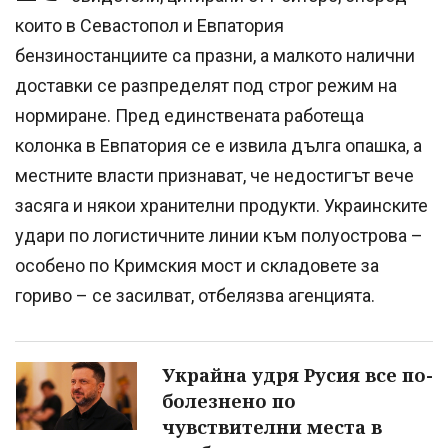
които в Севастопол и Евпатория
бензиностанциите са празни, а малкото налични
доставки се разпределят под строг режим на
нормиране. Пред единствената работеща
колонка в Евпатория се е извила дълга опашка, а
местните власти признават, че недостигът вече
засяга и някои хранителни продукти. Украинските
удари по логистичните линии към полуострова –
особено по Кримския мост и складовете за
гориво – се засилват, отбелязва агенцията.
Украйна удря Русия все по-
болезнено по
чувствителни места в