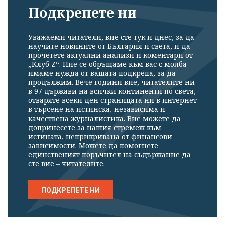
Подкрепете ни
Уважаеми читатели, вие сте тук и днес, за да
научите новините от България и света, и да
прочетете актуални анализи и коментари от
„Клуб Z“. Ние се обръщаме към вас с молба –
имаме нужда от вашата подкрепа, за да
продължим. Вече години вие, читателите ни
в 97 държави на всички континенти по света,
отваряте всеки ден страницата ни в интернет
в търсене на истинска, независима и
качествена журналистика. Вие можете да
допринесете за нашия стремеж към
истината, неприкривана от финансови
зависимости. Можете да помогнете
единственият поръчител на съдържание да
сте вие – читателите.
ПОДКРЕПЕТЕ НИ