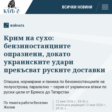
ВСИЧКИ НОВИНИ
ВОЙНАТА
Крим на сухо:
бензиностанциите
опразнени, докато
украинските удари
прекъсват руските доставки
Опашки, нормиране и паника по бензиностанциите на
полуострова; паралелно – серия от украински атаки по
руски цели от Брянск до Татарстан
12 юни 2026 г., 09:42 ч.
По темата работи Веселин
последна редакция 12 юни 2026 г.,
Желев
09:42 ч.