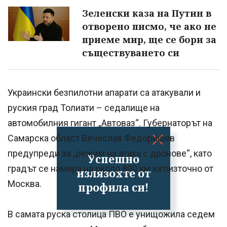
Зеленски каза на Путин в
отворено писмо, че ако не
приеме мир, ще се бори за
съществуването си
Украински безпилотни апарати са атакували и
руския град Толиати – седалище на
автомобилния гигант „Автоваз“. Губернаторът на
Самарска област Вячеслав Федоришев
предупреди за „режим на атака с дронове“, като
Успешно
градът се намира на около 800 км югоизточно от
излязохте от
Москва.
профила си!
В самата руска столица ПВО е унищожила седем