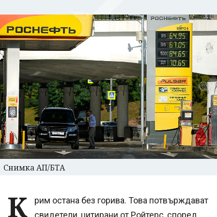
Снимка АП/БТА
К
рим остана без горива. Това потвърждават
свидетели, цитирани от Ройтерс, според