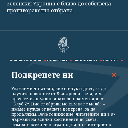
Зеленски: Украйна е близо до собствена
противоракетна отбрана
ВСИЧКИ НОВИНИ
ПОЛИТИКА
ИКОНОМИКА
СВЕТЪТ
Подкрепете ни
СПОРТ
КУЛТУРА
ТЕХНОЛОГИИ
КАЛЕЙДОСКОП
МНЕНИЯ
Уважаеми читатели, вие сте тук и днес, за да
научите новините от България и света, и да
прочетете актуални анализи и коментари от
„Клуб Z“. Ние се обръщаме към вас с молба –
имаме нужда от вашата подкрепа, за да
продължим. Вече години вие, читателите ни в 97
Общи условия
Политика за поверителност
държави на всички континенти по света,
отваряте всеки ден страницата ни в интернет в
Реклама
Партньори
Контакти
За Клуб Z