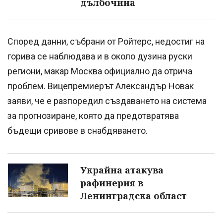
дълбочина
Според данни, събрани от Ройтерс, недостиг на
горива се наблюдава и в около дузина руски
региони, макар Москва официално да отрича
проблем. Вицепремиерът Александър Новак
заяви, че е разпоредил създаването на система
за прогнозиране, която да предотвратява
бъдещи сривове в снабдяването.
Украйна атакува
рафинерия в
Ленинградска област