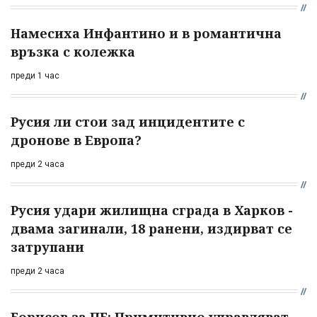
Намесиха Инфантино и в романтична
връзка с колежка
преди 1 час
Русия ли стои зад инцидентите с
дронове в Европа?
преди 2 часа
Русия удари жилищна сграда в Харков -
двама загинали, 18 ранени, издирват се
затрупани
преди 2 часа
Борисов за ПБ: Примитивно управляват