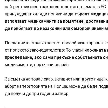
най-рестриктивно законодателство по темата в ЕС.
принуждават хиляди полякини
да търсят медици
използват медикаменти за помятане, доставяни
да прибягват до незаконни или самопричинени 
Последните станаха част от своеобразна правна “с
от полското законодателство: То гласи, че
жената 
преследване, ако сама прекъсне собствената с
медикаменти, поръчани онлайн.
За сметка на това лекар, активист или друго лице,
аборт на територията на Полша, може да бъде под
да получи до три години затвор.