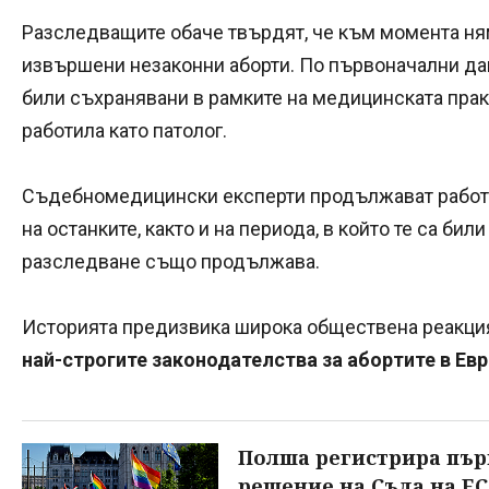
Разследващите обаче твърдят, че към момента ня
извършени незаконни аборти. По първоначални дан
били съхранявани в рамките на медицинската практ
работила като патолог.
Съдебномедицински експерти продължават работа
на останките, както и на периода, в който те са бил
разследване също продължава.
Историята предизвика широка обществена реакци
най-строгите законодателства за абортите в Евр
Полша регистрира пър
решение на Съда на ЕС