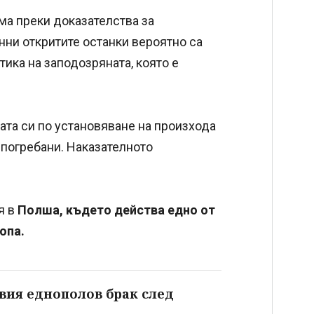
ма преки доказателства за
ни откритите останки вероятно са
ика на заподозряната, която е
та си по установяване на произхода
и погребани. Наказателното
я в
Полша, където действа едно от
опа.
вия еднополов брак след