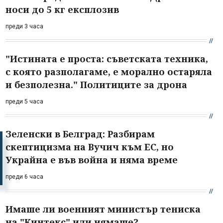
носи до 5 кг експлозив
преди 3 часа
"Истината е проста: съветската техника,
с която разполагаме, е морално остаряла
и безполезна." Политиците за дрона
преди 5 часа
Зеленски в Белград: Разбирам
скептицизма на Вучич към ЕС, но
Украйна е във война и няма време
преди 6 часа
Имаше ли военният министър тениска
на "Кинтекс" или нямаше?