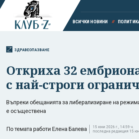
ВСИЧКИ НОВИНИ
ПОЛИТИК
ЗДРАВЕОПАЗВАНЕ
Откриха 32 ембриона,
с най-строги ограни
Въпреки обещанията за либерализиране на режима
е осъществена
15 юни 2026 г., 14:59 ч.
По темата работи Елена Балева
последна редакция 15 юни 