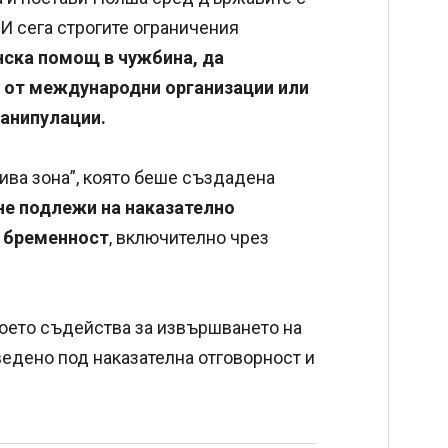
 И сега строгите ограничения
нска помощ в чужбина, да
 от международни организации или
манипулации.
ива зона”, която беше създадена
не подлежи на наказателно
и бременност
, включително чрез
 което съдейства за извършването на
ведено под наказателна отговорност и