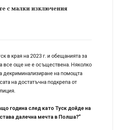
те с малки изключения
к в края на 2023 г. и обещанията за
а все още не е осъществена. Няколко
за декриминализиране на помощта
сата на достатъчна подкрепа от
лиция.
ащо година след като Туск дойде на
остава далечна мечта в Полша?”