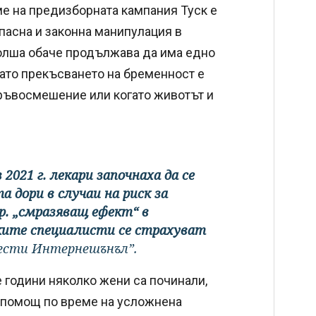
е на предизборната кампания Туск е
пасна и законна манипулация в
Полша обаче продължава да има едно
като прекъсването на бременност е
кръвосмешение или когато животът и
2021 г. лекари започнаха да се
 дори в случаи на риск за
р. „смразяващ ефект“ в
ките специалисти се страхуват
ести Интернешънъл”.
 години няколко жени са починали,
 помощ по време на усложнена