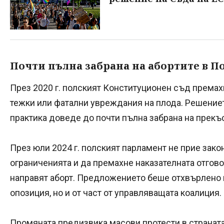
Почти пълна забрана на абортите в П
През 2020 г. полският Конституционен съд премах
тежки или фатални увреждания на плода. Решението
практика доведе до почти пълна забрана на прекъс
През юли 2024 г. полският парламент не прие зако
ограниченията и да премахне наказателната отгово
направят аборт. Предложението беше отхвърлено 
опозиция, но и от част от управляващата коалиция.
Промяната предизвика масови протести в странат