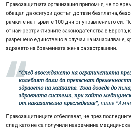
Правозащитната организация припомня, че по врем
обещал да осигури достъп до тази безплатна, безо
рамките на първите 100 дни от управлението си. 
от най-рестриктивните законодателства в Европа, 
разрешено единствено в случаи на изнасилване, 
здравето на бременната жена са застрашени.
“След въвеждането на ограниченията през 
колебаят дали да прекъснат бременността
здравето на майките. Това доведе до т.на
здравната система, при който медицинс
от наказателно преследване”,
пише “Амн
Правозащитниците отбелязват, че през последните
след като не са получили навременна медицинска