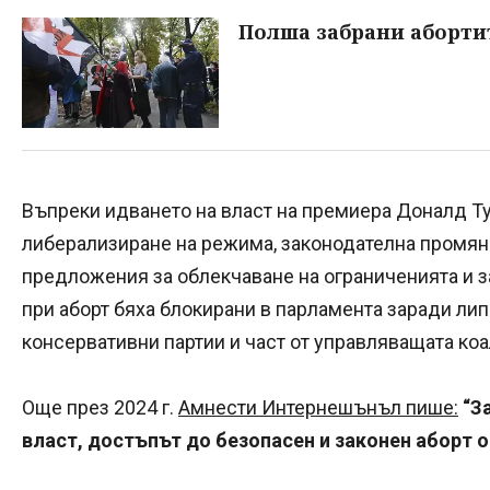
Полша забрани аборти
Въпреки идването на власт на премиера Доналд Тус
либерализиране на режима, законодателна промян
предложения за облекчаване на ограниченията и 
при аборт бяха блокирани в парламента заради лип
консервативни партии и част от управляващата коа
Още през 2024 г.
Амнести Интернешънъл пише:
“З
власт, достъпът до безопасен и законен аборт 