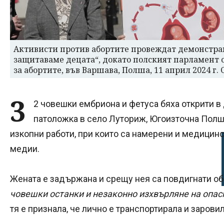
Активисти против абортите провеждат демонстрац
защитаваме децата“, докато полският парламент 
за абортите, във Варшава, Полша, 11 април 2024 г.
3
2 човешки ембриона и фетуса бяха открити в
патоложка в село Луториж, Югоизточна Полша
изкопни работи, при които са намерени и медицин
медии.
Жената е задържана и срещу нея са повдигнати о
човешки останки и незаконно изхвърляне на опас
тя е признала, че лично е транспортирала и зарови