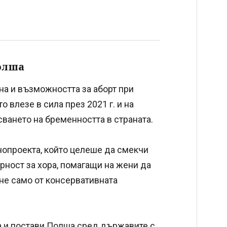
олша
на и възможността за аборт при
 влезе в сила през 2021 г. и на
ването на бременността в страната.
нопроекта, който целеше да смекчи
рност за хора, помагащи на жени да
не само от консервативната
а и постави Полша сред държавите с