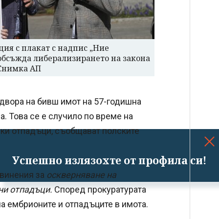
ия с плакат с надпис „Ние
обсъжда либерализирането на закона
 Снимка АП
 двора на бивш имот на 57-годишна
. Това се е случило по време на
ски отпадъци, съобщават полските
Успешно излязохте от профила си!
бвинения за
оскверняване на
ни отпадъци.
Според прокуратурата
ла ембрионите и отпадъците в имота.