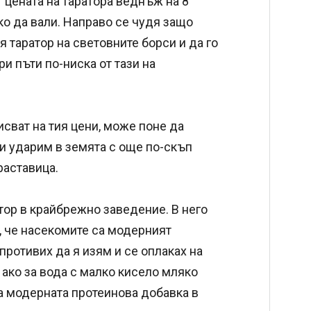
т цената на таратора веднъж на 8
ко да вали. Направо се чудя защо
 таратор на световните борси и да го
ри пъти по-ниска от тази на
исват на тия цени, може поне да
ги ударим в земята с още по-скъп
раставица.
атор в крайбрежно заведение. В него
, че насекомите са модерният
противих да я изям и се оплаках на
 ако за вода с малко кисело мляко
за модерната протеинова добавка в