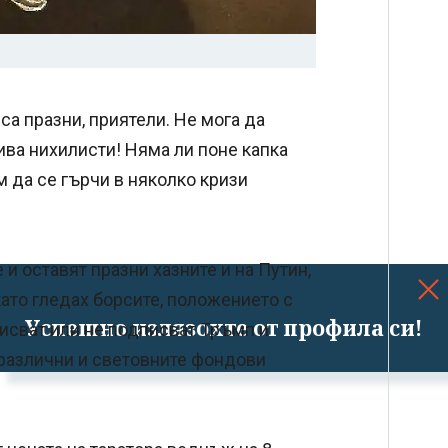
са празни, приятели. Не мога да
ива нихилисти! Няма ли поне капка
м да се гърчи в няколко кризи
 и оставят празни хазните и на Путин,
ато гледах борсите, положението с
Успешно излязохте от профила си!
писват или не подписват Тръмп и
 различни и световните фондови