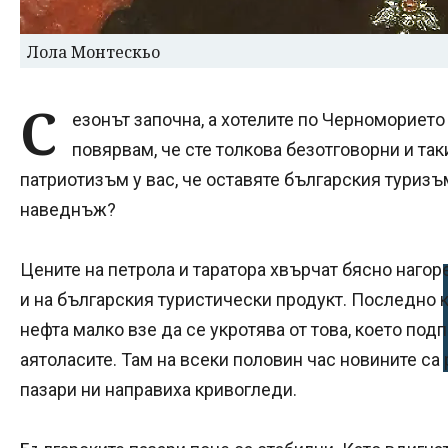
Лола Монтескьо
С
езонът започна, а хотелите по Черноморието 
повярвам, че сте толкова безотговорни и так
патриотизъм у вас, че оставяте българския туризъ
наведнъж?
Цените на петрола и таратора хвърчат бясно нагоре
и на българския туристически продукт. Последно к
нефта малко взе да се укротява от това, което под
аятоласите. Там на всеки половин час новините са
пазари ни направиха кривогледи.