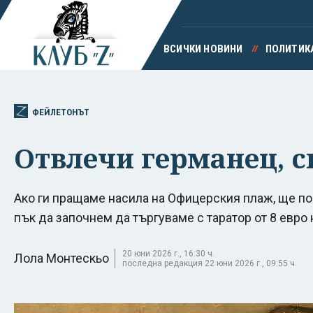
ВСИЧКИ НОВИНИ
ПОЛИТИК
ФЕЙЛЕТОНЪТ
Отвлечи германец, с
Ако ги пращаме насила на Офицерския плаж, ще по
пък да започнем да търгуваме с таратор от 8 евро 
20 юни 2026 г., 16:30 ч.
Лола Монтескьо
последна редакция 22 юни 2026 г., 09:55 ч.