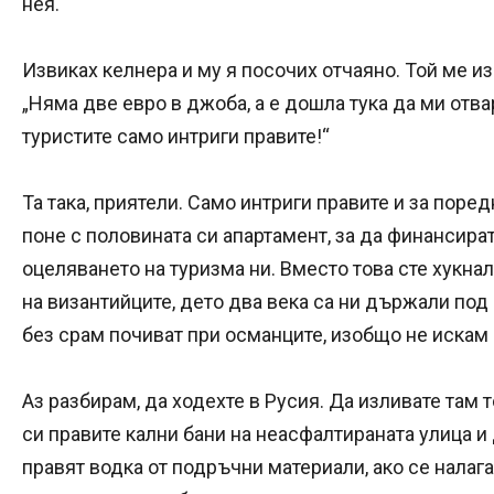
нея.
Извиках келнера и му я посочих отчаяно. Той ме и
„Няма две евро в джоба, а е дошла тука да ми отвар
туристите само интриги правите!“
Та така, приятели. Само интриги правите и за поре
поне с половината си апартамент, за да финансира
оцеляването на туризма ни. Вместо това сте хукн
на византийците, дето два века са ни държали под 
без срам почиват при османците, изобщо не искам
Аз разбирам, да ходехте в Русия. Да изливате там т
си правите кални бани на неасфалтираната улица и 
правят водка от подръчни материали, ако се налага