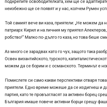
подкрепите освободителката, хем ще се адаптирате
неизбежно ще се появят и у нас, колчем Румен успе
Той самият вече ви каза, приятели: „Не можем да 
патриарх Кирил и на личния му приятел Алекперов,
робство!“ Малко по-дълго го каза, но това беше см
Аз много се зарадвах като го чух, защото така раз
Освен византийското, турското, капиталистическот
можем да се борим и с османското. Терминът е нов
Помислете си само какви перспективи отваря това
приятели. Едно време можеше да се издигнеш и д
партия, като те провъзгласят за активен борец сре
България имаше повече активни борци срещу фаши