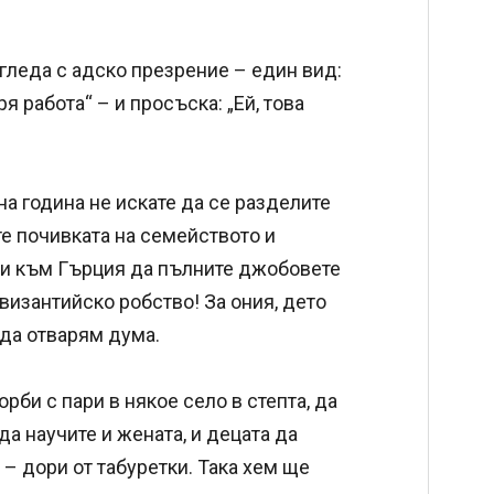
згледа с адско презрение – един вид:
я работа“ – и просъска: „Ей, това
дна година не искате да се разделите
те почивката на семейството и
али към Гърция да пълните джобовете
византийско робство! За ония, дето
 да отварям дума.
орби с пари в някое село в степта, да
да научите и жената, и децата да
 – дори от табуретки. Така хем ще