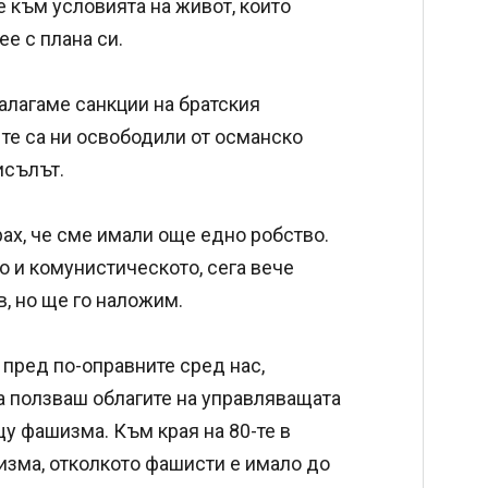
 към условията на живот, които
е с плана си.
налагаме санкции на братския
 те са ни освободили от османско
исълът.
брах, че сме имали още едно робство.
о и комунистическото, сега вече
, но ще го наложим.
 пред по-оправните сред нас,
а ползваш облагите на управляващата
щу фашизма. Към края на 80-те в
зма, отколкото фашисти е имало до