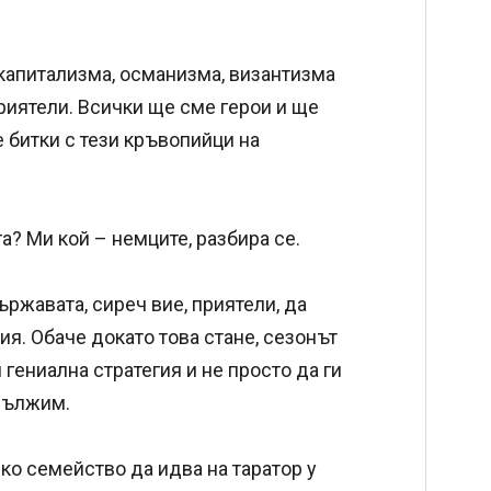
 капитализма, османизма, византизма
приятели. Всички ще сме герои и ще
е битки с тези кръвопийци на
га? Ми кой – немците, разбира се.
ржавата, сиреч вие, приятели, да
ия. Обаче докато това стане, сезонът
ениална стратегия и не просто да ги
адължим.
о семейство да идва на таратор у