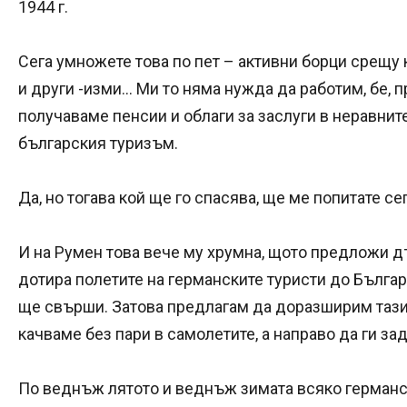
1944 г.
Сега умножете това по пет – активни борци срещу
и други -изми... Ми то няма нужда да работим, бе, 
получаваме пенсии и облаги за заслуги в неравнит
българския туризъм.
Да, но тогава кой ще го спасява, ще ме попитате се
И на Румен това вече му хрумна, щото предложи дъ
дотира полетите на германските туристи до Българ
ще свърши. Затова предлагам да доразширим тази г
качваме без пари в самолетите, а направо да ги з
По веднъж лятото и веднъж зимата всяко германск