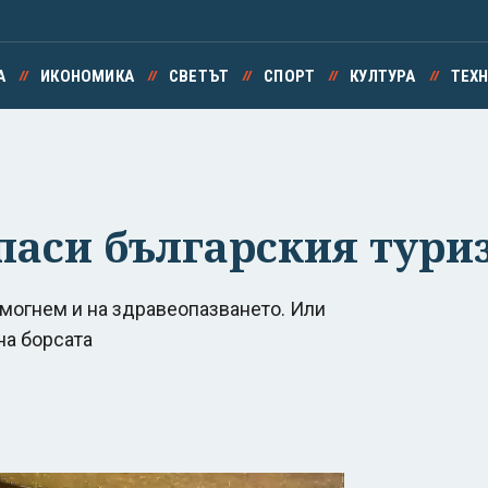
А
ИКОНОМИКА
СВЕТЪТ
СПОРТ
КУЛТУРА
ТЕХ
паси българския тури
могнем и на здравеопазването. Или
на борсата