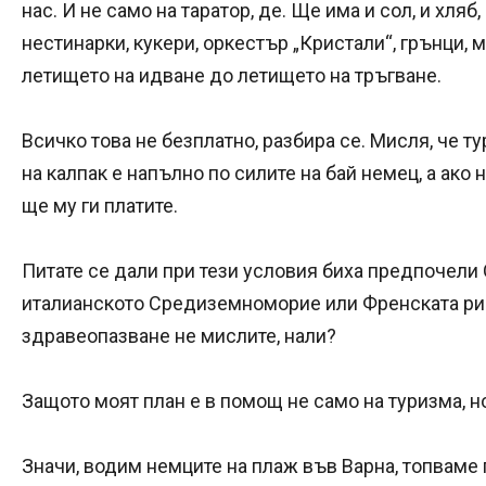
нас. И не само на таратор, де. Ще има и сол, и хляб,
нестинарки, кукери, оркестър „Кристали“, грънци, 
летището на идване до летището на тръгване.
Всичко това не безплатно, разбира се. Мисля, че т
на калпак е напълно по силите на бай немец, а ако 
ще му ги платите.
Питате се дали при тези условия биха предпочел
италианското Средиземноморие или Френската рив
здравеопазване не мислите, нали?
Защото моят план е в помощ не само на туризма, но
Значи, водим немците на плаж във Варна, топваме г