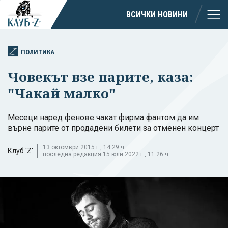
ВСИЧКИ НОВИНИ
ПОЛИТИКА
Човекът взе парите, каза:
"Чакай малко"
Месеци наред фенове чакат фирма фантом да им
върне парите от продадени билети за отменен концерт
13 октомври 2015 г., 14:29 ч.
Клуб 'Z'
последна редакция 15 юли 2022 г., 11:26 ч.