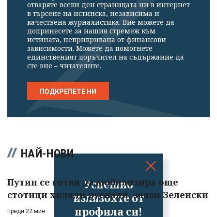
отваряте всеки ден страницата ни в интернет
в търсене на истинска, независима и
качествена журналистика. Вие можете да
допринесете за нашия стремеж към
истината, неприкривана от финансови
зависимости. Можете да помогнете
единственият поръчител на съдържание да
сте вие – читателите.
ПОДКРЕПЕТЕ НИ
НАЙ-НОВИ
Путин се готви да мобилизира още
Успешно
стотици хиляди руснаци, заяви Зеленски
излязохте от
профила си!
преди 22 мин