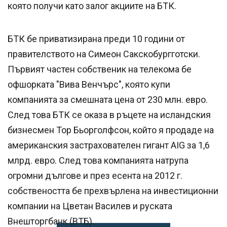
която получи като залог акциите на БТК.
БТК бе приватизирана преди 10 години от
правителството на Симеон Сакскобургготски.
Първият частен собственик на телекома бе
офшорката "Вива Венчърс", която купи
компанията за смешната цена от 230 млн. евро.
След това БТК се оказа в ръцете на исландския
бизнесмен Тор Бьорголфсон, който я продаде на
американския застрахователен гигант AIG за 1,6
млрд. евро. След това компанията натрупа
огромни дългове и през есента на 2012 г.
собствеността бе прехвърлена на инвестиционни
компании на Цветан Василев и руската
Внешторгбанк (ВТБ).