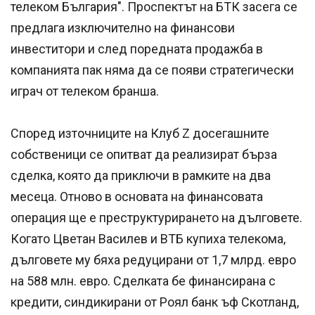
телеком България". Проспектът на БТК засега се
предлага изключително на финансови
инвеститори и след поредната продажба в
компанията пак няма да се появи стратегически
играч от телеком бранша.
Според източниците на Клуб Z досегашните
собственици се опитват да реализират бърза
сделка, която да приключи в рамките на два
месеца. Отново в основата на финансовата
операция ще е преструктурирането на дълговете.
Когато Цветан Василев и ВТБ купиха телекома,
дълговете му бяха редуцирани от 1,7 млрд. евро
на 588 млн. евро. Сделката бе финансирана с
кредити, синдикирани от Роял банк ъф Скотланд,