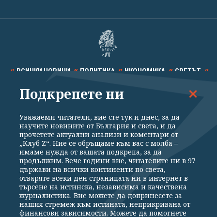
ВСИЧКИ НОВИНИ
ПОЛИТИКА
ИКОНОМИКА
СВЕТЪТ
Подкрепете ни
СПОРТ
КУЛТУРА
ТЕХНОЛОГИИ
КАЛЕЙДОСКОП
МНЕНИЯ
Уважаеми читатели, вие сте тук и днес, за да
научите новините от България и света, и да
прочетете актуални анализи и коментари от
„Клуб Z“. Ние се обръщаме към вас с молба –
имаме нужда от вашата подкрепа, за да
продължим. Вече години вие, читателите ни в 97
Общи условия
Политика за поверителност
държави на всички континенти по света,
отваряте всеки ден страницата ни в интернет в
Реклама
Партньори
Контакти
За Клуб Z
търсене на истинска, независима и качествена
Екип
Подкрепете ни
журналистика. Вие можете да допринесете за
нашия стремеж към истината, неприкривана от
финансови зависимости. Можете да помогнете