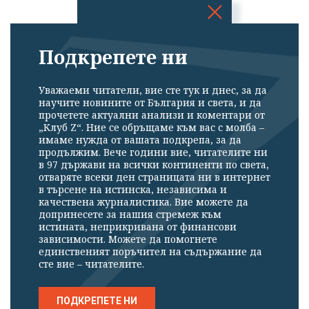
Успешно
Подкрепете ни
излязохте от
профила си!
Уважаеми читатели, вие сте тук и днес, за да
научите новините от България и света, и да
прочетете актуални анализи и коментари от
„Клуб Z“. Ние се обръщаме към вас с молба –
имаме нужда от вашата подкрепа, за да
продължим. Вече години вие, читателите ни
в 97 държави на всички континенти по света,
отваряте всеки ден страницата ни в интернет
в търсене на истинска, независима и
качествена журналистика. Вие можете да
допринесете за нашия стремеж към
истината, неприкривана от финансови
зависимости. Можете да помогнете
единственият поръчител на съдържание да
сте вие – читателите.
ПОДКРЕПЕТЕ НИ