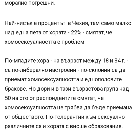
морално погрешни.
Най-нисък е процентът в Чехия, там само малко
над една пета от хората - 22% - смятат, че
хомосексуалността е проблем.
По-младите хора - на възраст между 18 и 34 г. -
са по-либерално настроени - по-склонни са да
приемат хомосексуалността и еднополовите
бракове. Но дори и в тази възрастова група над
50 на сто от респондентите смятат, че
хомосексуалността не трябва да бъде приемана
от обществото. По-толерантни към сексуално
различните са и хората с висше образование.