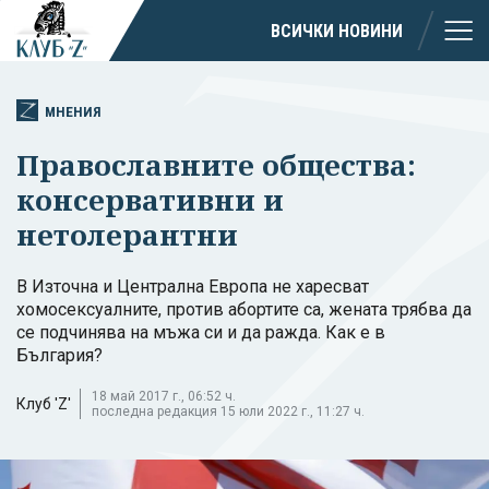
ВСИЧКИ НОВИНИ
МНЕНИЯ
Православните общества:
консервативни и
нетолерантни
В Източна и Централна Европа не харесват
хомосексуалните, против абортите са, жената трябва да
се подчинява на мъжа си и да ражда. Как е в
България?
18 май 2017 г., 06:52 ч.
Клуб 'Z'
последна редакция 15 юли 2022 г., 11:27 ч.