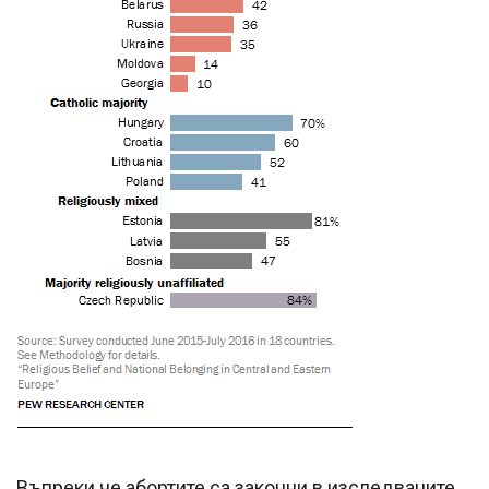
Въпреки че абортите са законни в изследваните