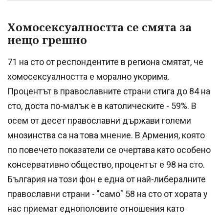
Хомосексуалността се смята за
нещо грешно
71 на сто от респондентите в региона смятат, че
хомосексуалността е морално укорима.
Процентът в православните страни стига до 84 на
сто, доста по-малък е в католическите - 59%. В
осем от десет православни държави големи
мнозинства са на това мнение. В Армения, която
по повечето показатели се очертава като особено
консервативно общество, процентът е 98 на сто.
България на този фон е една от най-либералните
православни страни - "само" 58 на сто от хората у
нас приемат еднополовите отношения като