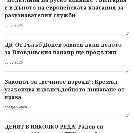
е в дъното на европейската класация за
разузнавателни служби
05.08.2026
ДБ: От Гълъб Донев зависи дали делото
за Пловдивския панаир ще продължи
05.08.2026
Законът за „вечните изроди“: Кремъл
узаконява извънсъдебното лишаване от
права
преди 6 часа
ДЕНЯТ В НЯКОЛКО РЕДА: Радев си