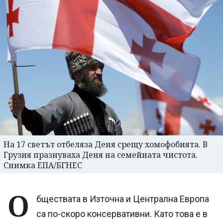
На 17 светът отбеляза Деня срещу хомофобията. В
Грузия празнуваха Деня на семейната чистота.
Снимка ЕПА/БГНЕС
О
бществата в Източна и Централна Европа
са по-скоро консервативни. Като това е в