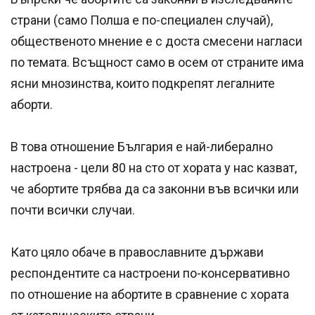
страни (само Полша е по-специален случай),
общественото мнение е с доста смесени нагласи
по темата. Всъщност само в осем от страните има
ясни мнозинства, които подкрепят легалните
аборти.
В това отношение България е най-либерално
настроена - цели 80 на сто от хората у нас казват,
че абортите трябва да са законни във всички или
почти всички случаи.
Като цяло обаче в православните държави
респондентите са настроени по-консервативно
по отношение на абортите в сравнение с хората