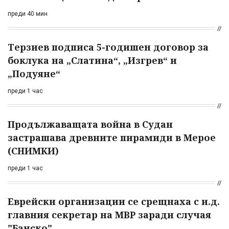
преди 40 мин
Терзиев подписа 5-годишен договор за
боклука на „Слатина“, „Изгрев“ и
„Подуяне“
преди 1 час
Продължаващата война в Судан
застрашава древните пирамиди в Мерое
(СНИМКИ)
преди 1 час
Еврейски организации се срещнаха с и.д.
главния секретар на МВР заради случая
"Банско"