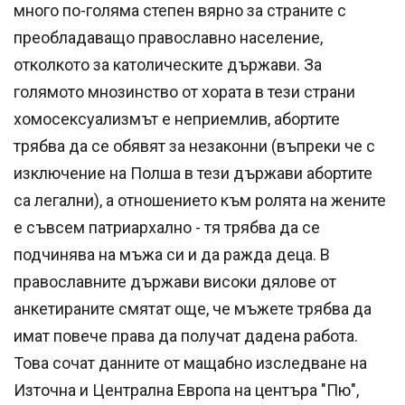
много по-голяма степен вярно за страните с
преобладаващо православно население,
отколкото за католическите държави. За
голямото мнозинство от хората в тези страни
хомосексуализмът е неприемлив, абортите
трябва да се обявят за незаконни (въпреки че с
изключение на Полша в тези държави абортите
са легални), а отношението към ролята на жените
е съвсем патриархално - тя трябва да се
подчинява на мъжа си и да ражда деца. В
православните държави високи дялове от
анкетираните смятат още, че мъжете трябва да
имат повече права да получат дадена работа.
Това сочат данните от мащабно изследване на
Източна и Централна Европа на центъра "Пю",