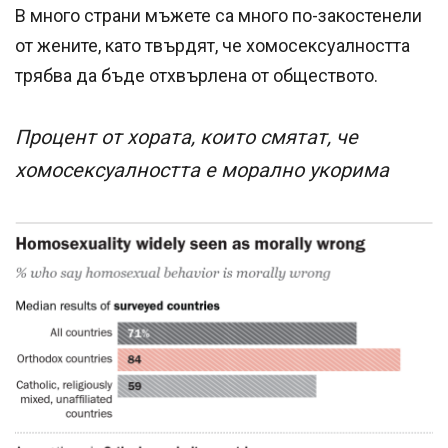
В много страни мъжете са много по-закостенели
от жените, като твърдят, че хомосексуалността
трябва да бъде отхвърлена от обществото.
Процент от хората, които смятат, че
хомосексуалността е морално укорима