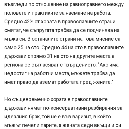
възгледи по отношение на равноправието между
половете и практиките за наемане на работа.
Средно 42% от хората в православните страни
смятат, че съпругата трябва да се подчинява на
мъжа си. В останалите страни на това мнение са
само 25 на сто. Средно 44 на сто в православните
държави спрямо 31 на сто на другите места в
региона се съгласяват с твърдението: "Ако има
недостиг на работни места, мъжете трябва да
имат право да вземат работата пред жените."
Но същевременно хората в православните
държави нямат по-консервативни разбирания за
идеалния брак, той не е във вариант, в който
мъжът печели парите, а жената седи вкъщи и си