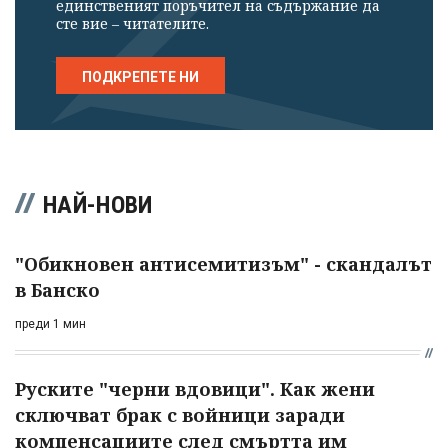
единственият поръчител на съдържание да
сте вие – читателите.
ПОДКРЕПЕТЕ НИ
НАЙ-НОВИ
"Обикновен антисемитизъм" - скандалът
в Банско
преди 1 мин
Руските "черни вдовици". Как жени
сключват брак с войници заради
компенсациите след смъртта им