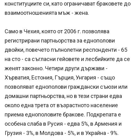
конституциите си, като ограничават браковете до
взаимоотношенията мъж - жена.
Само в Чехия, която от 2006 г. позволява
регистрирани партньорства за еднополови
двойки, повечето пълнолетни респонденти - 65
на сто - са съгласни гейовете и лесбийките да се
женят законно. Четири други държави -
Хърватия, Естония, Гърция, Унгария - също
позволяват еднополови граждански съюзи или
домашни партньорства, но в тези страни едва
около една трета от възрастното население
приема еднополовите бракове. Подкрепата е
особена слаба в Русия - едва 5%, в Армения и
Грузия - 3%, в Молдова - 5%, и в Украйна - 9%.