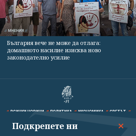
МНЕНИЯ
България вече не може да отлага:
домашното насилие изисква ново
законодателно усилие
ВСИЧКИ НОВИНИ
ПОЛИТИКА
ИКОНОМИКА
СВЕТЪТ
Подкрепете ни
СПОРТ
КУЛТУРА
ТЕХНОЛОГИИ
КАЛЕЙДОСКОП
МНЕНИЯ