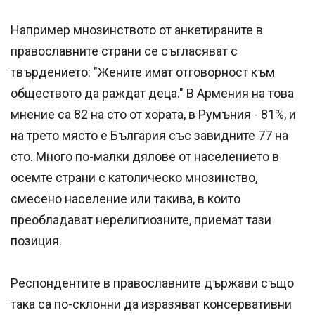
Например мнозинството от анкетираните в
православните страни се съгласяват с
твърдението: "Жените имат отговорност към
обществото да раждат деца." В Армения на това
мнение са 82 на сто от хората, в Румъния - 81%, и
на трето място е България със завидните 77 на
сто. Много по-малки дялове от населението в
осемте страни с католическо мнозинство,
смесено население или такива, в които
преобладават нерелигиозните, приемат тази
позиция.
Респондентите в православните държави също
така са по-склонни да изразяват консервативни