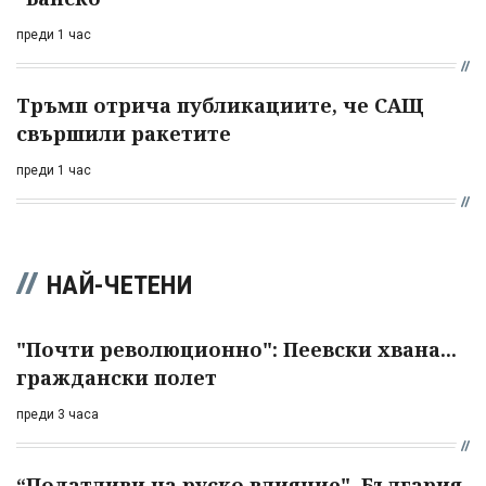
преди 1 час
Тръмп отрича публикациите, че САЩ
свършили ракетите
преди 1 час
НАЙ-ЧЕТЕНИ
"Почти революционно": Пеевски хвана...
граждански полет
преди 3 часа
“Податливи на руско влияние". България