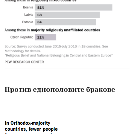
Против еднополовите бракове