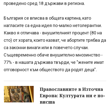
проведено сред 18 държави в региона.
България се вписва в общата картина, като
нагласите са една идея по-малко нетолерантни.
Какво я отличава - внушителният процент (80 на
сто) от хората, които казват, че абортите трябва да
са законни винаги или в повечето случаи.
Същевременно обаче внушително мнозинство -
77% - в нашата държава твърди, че "жените имат
отговорност към обществото да родят деца".
Православните в Източна
Европа: Културата ни е по-
висша