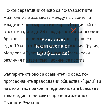
По-консервативни отново са по-възрастните.
Най-голяма е разликата между нагласите на
младите и по-възрастните хора в Гърция. 45 на
сто от младите до 34 г. подкрепят еднополовите
Успешно
бракове, в по-високата възрастова група те са
излязохте от
едва 19 на сто. В държави като Армения, Грузия,
профила си!
Молдова и Русия обаче няма поколенчески
различия по тази тема - всички са против.
Българите отново са сравнително сред по-
прогресивните православни общества - "цели" 18
на сто от тях подкрепят еднополовите бракове и
това е един от високите проценти заедно с
Гърция и Румъния.