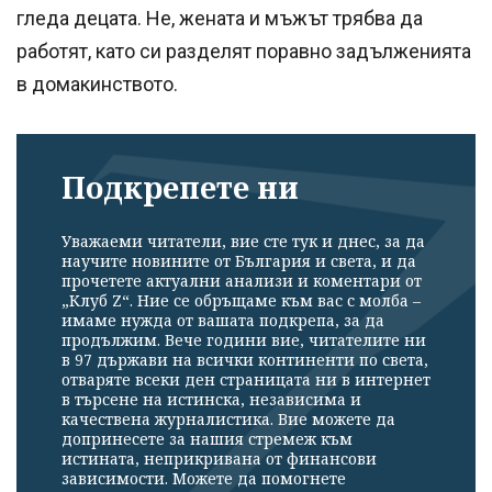
гледа децата. Не, жената и мъжът трябва да
работят, като си разделят поравно задълженията
в домакинството.
Подкрепете ни
Уважаеми читатели, вие сте тук и днес, за да
научите новините от България и света, и да
прочетете актуални анализи и коментари от
„Клуб Z“. Ние се обръщаме към вас с молба –
имаме нужда от вашата подкрепа, за да
продължим. Вече години вие, читателите ни
в 97 държави на всички континенти по света,
отваряте всеки ден страницата ни в интернет
в търсене на истинска, независима и
качествена журналистика. Вие можете да
допринесете за нашия стремеж към
истината, неприкривана от финансови
зависимости. Можете да помогнете