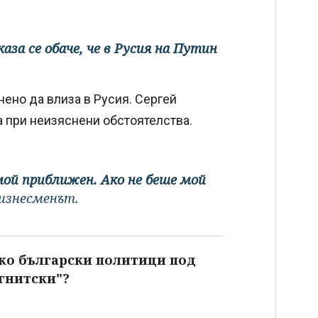
за се обаче, че в Русия на Путин
ено да влиза в Русия. Сергей
ра при неизяснени обстоятелства.
мой приближен. Ако не беше мой
бизнесменът.
ко български политици под
гнитски"?