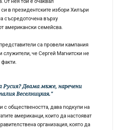
 От нея той е очаквал
си в президентските избори Хилъри
ла съсредоточена върху
от американски семейсва.
и представители са провели кампания
и служители, че Сергей Магнитски не
и факти.
на Русия? Двама мъже, наречени
талия Веселницкая."
и с обществеността, дава подкупи на
тите американци, които да настояват
правителствена организация, която да