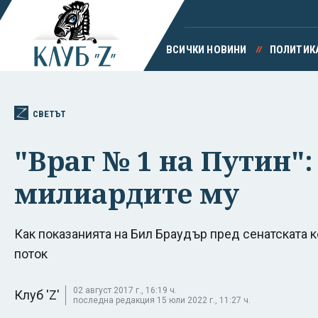
ВСИЧКИ НОВИНИ
ПОЛИТИК
СВЕТЪТ
"Враг № 1 на Путин":
милиардите му
Как показанията на Бил Браудър пред сенатската
поток
02 август 2017 г., 16:19 ч.
Клуб 'Z'
последна редакция 15 юли 2022 г., 11:27 ч.