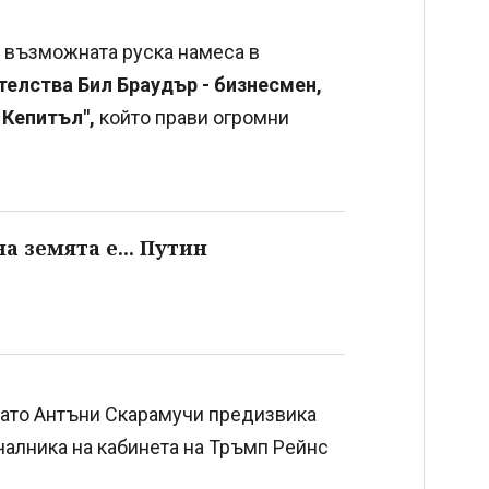
а възможната руска намеса в
телства Бил Браудър - бизнесмен,
 Кепитъл",
който прави огромни
а земята е... Путин
гато Антъни Скарамучи предизвика
чалника на кабинета на Тръмп Рейнс