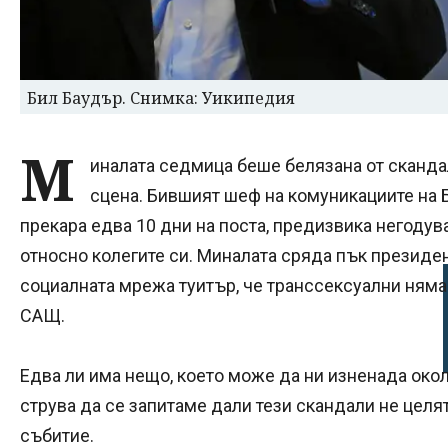
Бил Баудър. Снимка: Уикипедия
М
иналата седмица беше белязана от сканда
сцена. Бившият шеф на комуникациите на 
прекара едва 10 дни на поста, предизвика негодув
относно колегите си. Миналата сряда пък президе
социалната мрежа туитър, че транссексуални няма 
САЩ.
Едва ли има нещо, което може да ни изненада окол
струва да се запитаме дали тези скандали не целя
събитие.