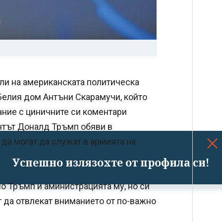
ли на американската политическа
Белия дом Антъни Скарамучи, който
ание с циничните си коментари
нтът Доналд Тръмп обяви в
да могат да служат в армията на
Успешно излязохте от профила си!
о Тръмп и аминистрацията му, но си
т да отвлекат вниманието от по-важно