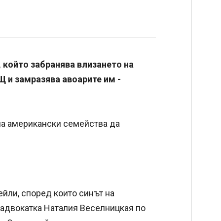
, който забранява влизането на
 и замразява авоарите им -
 на американски семейства да
йли, според които синът на
 адвокатка Наталия Веселницкая по