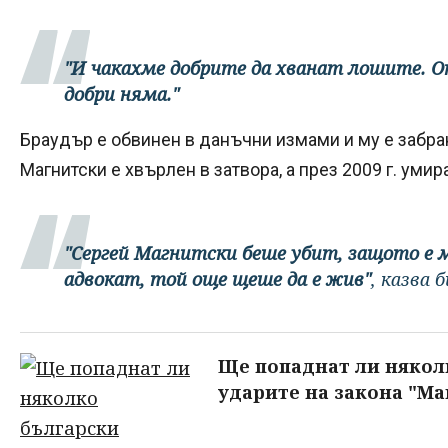
"И чакахме добрите да хванат лошите. Ока
добри няма."
Браудър е обвинен в данъчни измами и му е забран
Магнитски е хвърлен в затвора, а през 2009 г. уми
"Сергей Магнитски беше убит, защото е 
адвокат, той още щеше да е жив"
, казва 
Ще попаднат ли някол
ударите на закона "Ма