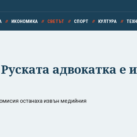
А
ИКОНОМИКА
СВЕТЪТ
СПОРТ
КУЛТУРА
ТЕХ
 Руската адвокатка е 
 комисия останаха извън медийния