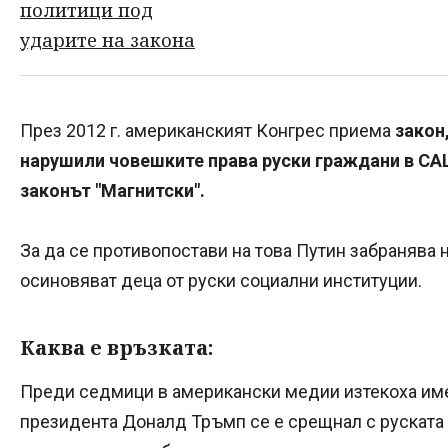
През 2012 г. американският Конгрес приема
закон
нарушили човешките права руски граждани в САЩ
законът "Магнитски".
За да се противопостави на това Путин забранява
осиновяват деца от руски социални институции.
Каква е връзката:
Преди седмици в американски медии изтекоха име
президента Доналд Тръмп се е срещнал с руската