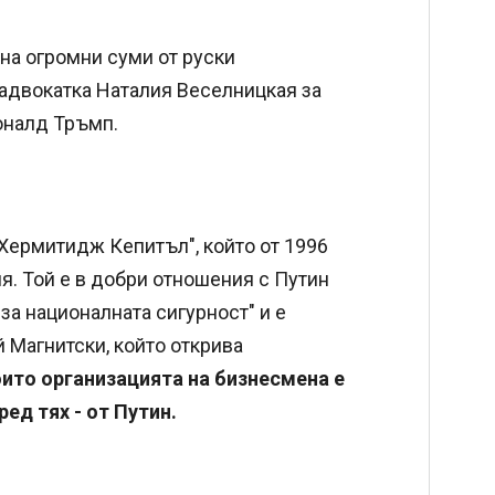
на огромни суми от руски
 адвокатка Наталия Веселницкая за
оналд Тръмп.
Хермитидж Кепитъл", който от 1996
ия. Той е в добри отношения с Путин
за националната сигурност" и е
 Магнитски, който открива
ито организацията на бизнесмена е
ред тях - от Путин.