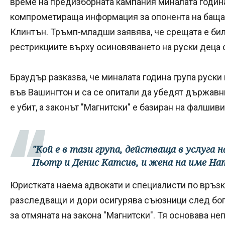
време на предизборната кампания миналата година.
компрометираща информация за опонента на баща 
Клинтън. Тръмп-младши заявява, че срещата е би
рестрикциите върху осиновяването на руски деца 
Браудър разказва, че миналата година група руск
във Вашингтон и са се опитали да убедят държавн
е убит, а законът "Магнитски" е базиран на фалшив
"Кой е в тази група, действаща в услуга 
Пьотр и Денис Катсив, и жена на име На
Юристката наема адвокати и специалисти по връзк
разследващи и дори осигурява съюзници след бога
за отмяната на закона "Магнитски". Тя основава не