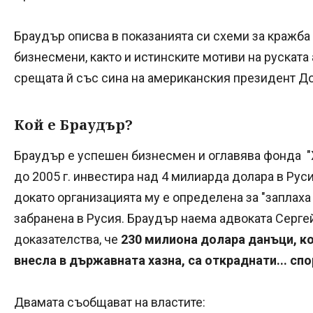
Браудър описва в показанията си схеми за кражба 
бизнесмени, както и истинските мотиви на руската
срещата й със сина на американския президент Д
Кой е Браудър?
Браудър е успешен бизнесмен и оглавява фонда "
до 2005 г. инвестира над 4 милиарда долара в Рус
докато организацията му е определена за "заплаха 
забранена в Русия. Браудър наема адвоката Сергей
доказателства, че
230 милиона долара данъци, ко
внесла в държавната хазна, са откраднати... спо
Двамата съобщават на властите: