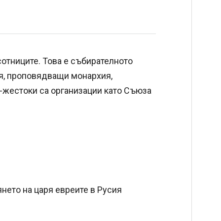
отниците. Това е събирателното
ия, проповядващи монархия,
жестоки са организации като Съюза
нето на царя евреите в Русия