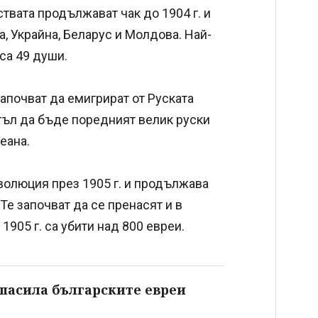
твата продължават чак до 1904 г. и
, Украйна, Беларус и Молдова. Най-
 са 49 души.
започват да емигрират от Руската
ъл да бъде поредният велик руски
еана.
волюция през 1905 г. и продължава
Те започват да се пренасят и в
1905 г. са убити над 800 евреи.
спасила българските евреи