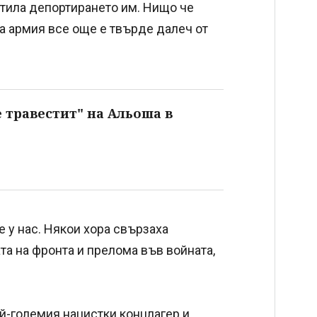
етила депортирането им. Нищо че
ата армия все още е твърде далеч от
е травестит" на Альоша в
 у нас. Някои хора свързаха
та на фронта и прелома във войната,
ай-големия нацистки концлагер и