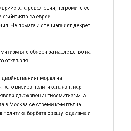
мврийската революция, погромите се
в събитията са евреи,
ия. Не помага и специалният декрет
емитизмът е обявен за наследство на
го отхвърля.
ве двойнственият морал на
 като визира политиката на т. нар.
роявява държавен антисемитизъм. А
тта в Москва се стреми към пълна
на политика борбата срещу юдаизма и