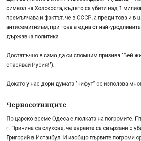
символ на Холокоста, където са убити над 1 милио
премълчава и фактът, че в СССР, а преди това и в
антисемитизъм, при това в една от най-уродливите
държавна политика.
Достатъчно е само да си спомним призива "Бей жид
спасявай Русия!").
Докато у нас дори думата "чифут" се използва мно
Черносотниците
По царско време Одеса е люлката на погромите. П
г. Причина са слухове, че евреите са свързани с у
Григорий в Истанбул. И изобщо първите погроми с