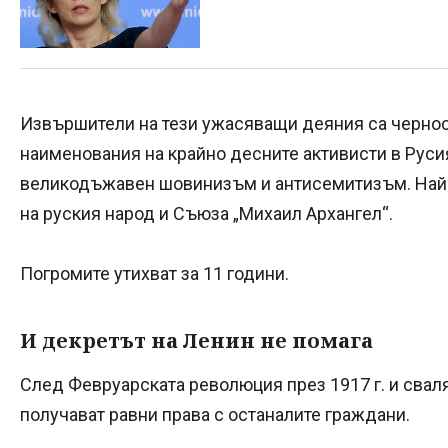
Извършители на тези ужасяващи деяния са чернос
наименования на крайно десните активисти в Рус
великодъжавен шовинизъм и антисемитизъм. Най-
на руския народ и Съюза „Михаил Архангел“.
Погромите утихват за 11 години.
И декретът на Ленин не помага
След Февруарската революция през 1917 г. и сваля
получават равни права с останалите граждани.