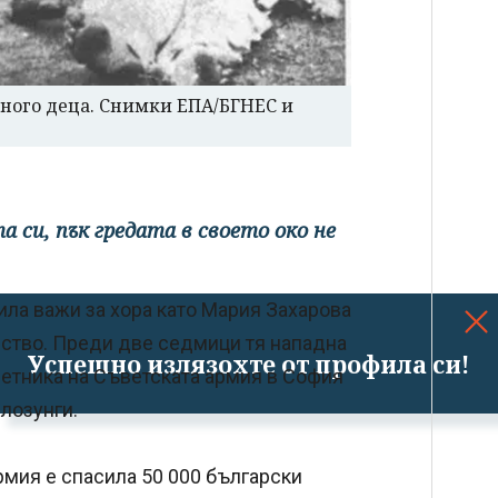
много деца. Снимки ЕПА/БГНЕС и
 си, пък гредата в своето око не
сила важи за хора като Мария Захарова
рство. Преди две седмици тя нападна
Успешно излязохте от профила си!
етника на Съветската армия в София
 лозунги.
рмия е спасила 50 000 български