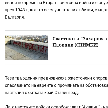
евреи по време на Втората световна война и е осу
през 1943 г., когато се случват тези събития, същ
България.
Свастики и "Захарова 
Пловдив (СНИМКИ)
Тези твърдения предизвикаха ожесточени спорове
спасяването на евреите с промяната на обстановка
настъпил с битката край Сталинград.
Да, съветските войски освобождават "Аушвиц" - н