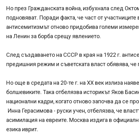
Но през Гражданската война, избухнала след Окто
подновяват. Поради факта, че част от участниците 
антисемитизмът отново придобива големи измерен
на Ленин за борба срещу явлението.
След създаването на СССР в края на 1922 г. антис
предишния режим и съветската власт обявява, че 
Но още в средата на 20-те г. на ХХ век излиза ная
болшевиките. Така отбелязва историкът Яков Басин,
национални кадри, когато отново започва да се п
Инна Герасимова - руски учен, отбелязва, че влас
асимилация на евреите. Москва издига в официал
езика иврит.