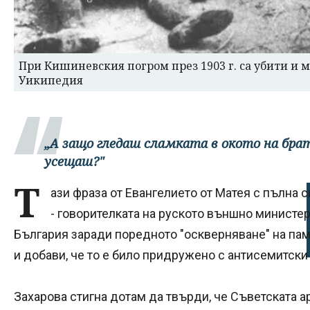
При Кишиневския погром през 1903 г. са убити и 
Уикипедия
„А защо гледаш сламката в окото на брата
усещаш?"
Т
ази фраза от Евангелието от Матея с пълна 
- говорителката на руското външно министе
България заради поредното "оскверняване" на пам
и добави, че то е било придружено с антисемитски
Захарова стигна дотам да твърди, че Съветската а