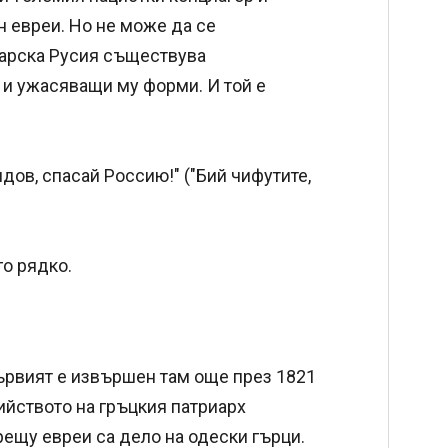
н евреи. Но не може да се
 царска Русия съществува
 и ужасяващи му форми. И той е
ов, спасай Россию!" ("Бий чифутите,
го рядко.
ървият е извършен там още през 1821
бийството на гръцкия патриарх
рещу евреи са дело на одески гърци.