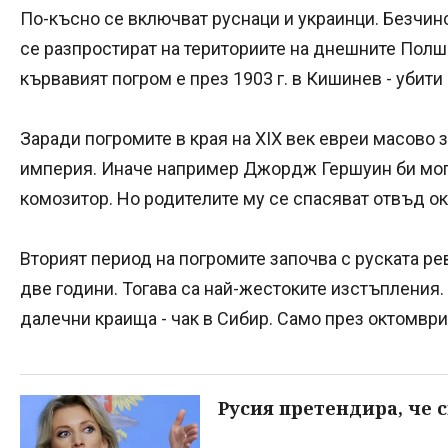
По-късно се включват руснаци и украинци. Безчинс
се разпростират на териториите на днешните Полша
кървавият погром е през 1903 г. в Кишинев - убити
Заради погромите в края на XIX век евреи масово 
империя. Иначе например Джордж Гершуин би мог
комозитор. Но родителите му се спасяват отвъд ок
Вторият период на погромите започва с руската ре
две години. Тогава са най-жестоките изстъпления. 
далечни краища - чак в Сибир. Само през октомври 
Русия претендира, че 