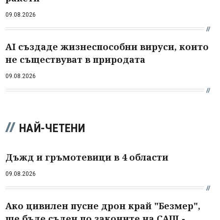
09.08.2026
AI създаде жизнеспособни вируси, които
не съществуват в природата
09.08.2026
НАЙ-ЧЕТЕНИ
Дъжд и гръмотевици в 4 области
09.08.2026
Ако цивилен пусне дрон край "Безмер",
ще бъде съден по законите на САЩ -