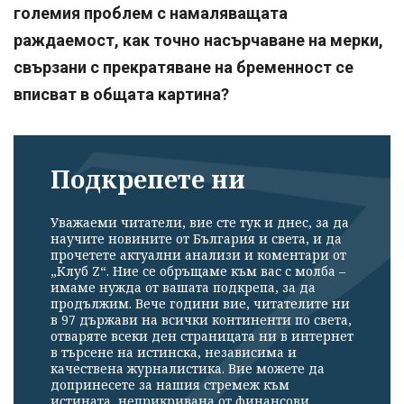
големия проблем с намаляващата
раждаемост, как точно насърчаване на мерки,
свързани с прекратяване на бременност се
вписват в общата картина?
Подкрепете ни
Уважаеми читатели, вие сте тук и днес, за да
научите новините от България и света, и да
прочетете актуални анализи и коментари от
„Клуб Z“. Ние се обръщаме към вас с молба –
имаме нужда от вашата подкрепа, за да
продължим. Вече години вие, читателите ни
в 97 държави на всички континенти по света,
отваряте всеки ден страницата ни в интернет
в търсене на истинска, независима и
качествена журналистика. Вие можете да
допринесете за нашия стремеж към
истината, неприкривана от финансови