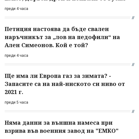
преди 4 часа
Петиция настоява да бъде свален
наръчникът за „лов на педофили“ на
Ален Симеонов. Кой е той?
преди 4 часа
Ще има ли Европа газ за зимата? -
Запасите са на най-ниското си ниво от
2021 г.
преди 5 часа
Няма данни за външна намеса при
взрива във военния завод на "ЕМКО"