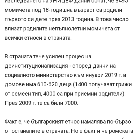
изследването на УНИЦЕФ данни сочат, че 3495
момичета под 18-годишна възраст са родили
първото си дете през 2013 година. В това число
влизат родилите непълнолетни момичета от
всички етноси в страната.
В страната тече усилен процес на
деинституционализация - според данни на
социалното министерство към януари 2019 г. в
домове има 610-620 деца (1400 получават грижи
от семеен тип, 4000 са при приемни родители).
През 2009 г. те са били 7000.
Факт е, че българският етнос намалява по-бързо
от останалите в страната. Но е факт и че ромската