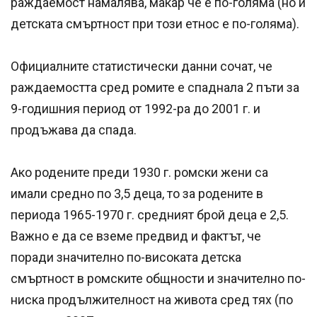
раждаемост намалява, макар че е по-голяма (но и
детската смъртност при този етнос е по-голяма).
Официалните статистически данни сочат, че
раждаемостта сред ромите е спаднала 2 пъти за
9-годишния период от 1992-ра до 2001 г. и
продъжава да спада.
Ако родените преди 1930 г. ромски жени са
имали средно по 3,5 деца, то за родените в
периода 1965-1970 г. средният брой деца е 2,5.
Важно е да се вземе предвид и фактът, че
поради значително по-високата детска
смъртност в ромските общности и значително по-
ниска продължителност на живота сред тях (по