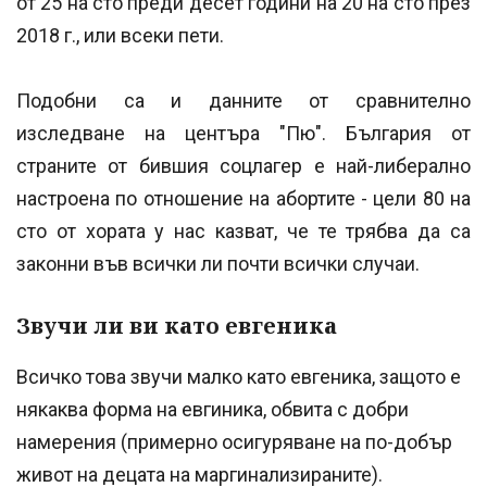
от 25 на сто преди десет години на 20 на сто през
2018 г., или всеки пети.
Подобни са и данните от сравнително
изследване на центъра "Пю". България от
страните от бившия соцлагер е най-либерално
настроена по отношение на абортите - цели 80 на
сто от хората у нас казват, че те трябва да са
законни във всички ли почти всички случаи.
Звучи ли ви като евгеника
Всичко това звучи малко като евгеника, защото е
някаква форма на евгиника, обвита с добри
намерения (примерно осигуряване на по-добър
живот на децата на маргинализираните).