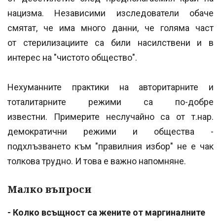
нацизма. Независими изследователи обаче
смятат, че има много данни, че голяма част
от стерилизациите са били насилствени и в
интерес на "чистото общество".
Нехуманните практики на авторитарните и
тоталитарните режими са по-добре
известни. Примерите неслучайно са от т.нар.
демократични режими и общества -
подхлъзването към "правилния избор" не е чак
толкова трудно. И това е важно напомняне.
Малко въпроси
- Колко всъщност са жените от маргиналните