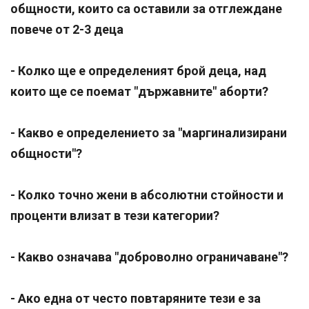
общности, които са оставили за отглеждане
повече от 2-3 деца
- Колко ще е определеният брой деца, над
които ще се поемат "държавните" аборти?
- Какво е определението за "маргинализирани
общности"?
- Колко точно жени в абсолютни стойности и
проценти влизат в тези категории?
- Какво означава "доброволно ограничаване"?
- Ако една от често повтаряните тези е за