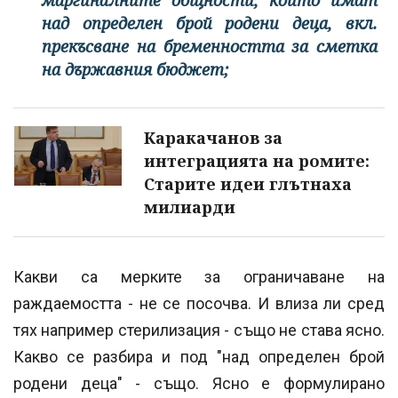
над определен брой родени деца, вкл.
прекъсване на бременността за сметка
на държавния бюджет;
Каракачанов за
интеграцията на ромите:
Старите идеи глътнаха
милиарди
Какви са мерките за ограничаване на
раждаемостта - не се посочва. И влиза ли сред
тях например стерилизация - също не става ясно.
Какво се разбира и под "над определен брой
родени деца" - също. Ясно е формулирано