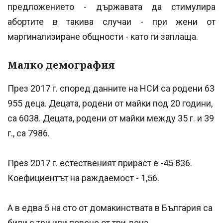
предложението - държавата да стимулира
абортите в такива случаи - при жени от
маргинализиране общности - като ги заплаща.
Малко демография
През 2017 г. според данните на НСИ са родени 63
955 деца. Децата, родени от майки под 20 години,
са 6038. Децата, родени от майки между 35 г. и 39
г., са 7986.
През 2017 г. естественият прираст е -45 836.
Коефициентът на раждаемост - 1,56.
А в едва 5 на сто от домакинствата в България са
били с три или повече от три деца.