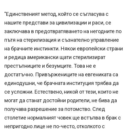
"Единственият метод, който се съгласува с
нашите представи за цивилизации и раси, се
заключава в предотвратяването на негодните по
пътя на стерилизация и съзнателно управление
на брачните инстинкти. Някои европейски страни
и редица американски щати стерилизират
престъпниците и безумците. Това не е
достатъчно. Привържениците на евгениката са
единодушни, че брачната институция трябва да
се усложни. Естествено, никой от тези, които не
могат да станат достойни родители, не бива да
получава разрешение за потомство. След
столетие нормалният човек ще встъпва в брак с
непригодно лице не по-често, отколкото с