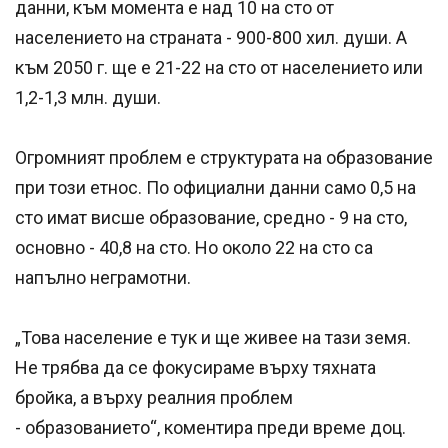
данни, към момента е над 10 на сто от
населението на страната - 900-800 хил. души. А
към 2050 г. ще е 21-22 на сто от населението или
1,2-1,3 млн. души.
Огромният проблем е структурата на образование
при този етнос. По официални данни само 0,5 на
сто имат висше образование, средно - 9 на сто,
основно - 40,8 на сто. Но около 22 на сто са
напълно неграмотни.
„Това население е тук и ще живее на тази земя.
Не трябва да се фокусираме върху тяхната
бройка, а върху реалния проблем
- образованието“, коментира преди време доц.