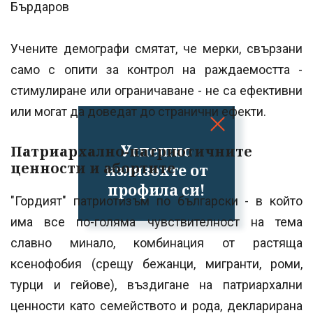
Бърдаров
Учените демографи смятат, че мерки, свързани
само с опити за контрол на раждаемостта -
стимулиране или ограничаване - не са ефективни
или могат да доведат до странични ефекти.
Успешно
Патриархално-патриотичните
ценности и абортите
излязохте от
профила си!
"Гордият" патриотизъм по български - в който
има все по-голяма чувствителност на тема
славно минало, комбинация от растяща
ксенофобия (срещу бежанци, мигранти, роми,
турци и гейове), въздигане на патриархални
ценности като семейството и рода, декларирана