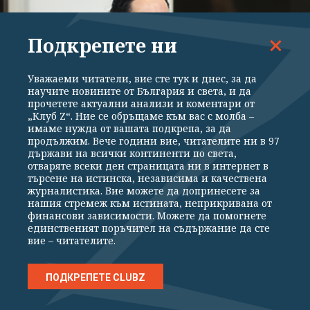
Подкрепете ни
Уважаеми читатели, вие сте тук и днес, за да
научите новините от България и света, и да
прочетете актуални анализи и коментари от
„Клуб Z“. Ние се обръщаме към вас с молба –
имаме нужда от вашата подкрепа, за да
продължим. Вече години вие, читателите ни в 97
държави на всички континенти по света,
ПОЛИТИКА
отваряте всеки ден страницата ни в интернет в
търсене на истинска, независима и качествена
Украйна не е насочвала умишлено дронове
журналистика. Вие можете да допринесете за
към България, заяви посланичката
нашия стремеж към истината, неприкривана от
финансови зависимости. Можете да помогнете
единственият поръчител на съдържание да сте
вие – читателите.
ПОДКРЕПЕТЕ CLUBZ