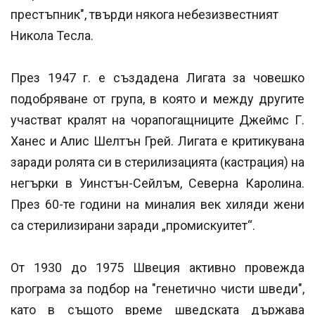
престъпник", твърди някога небезизвестният
Никола Тесла.
През 1947 г. е създадена Лигата за човешко
подобряване от група, в която и между другите
участват кралят на чорапогащниците Джеймс Г.
Ханес и Алис Шелтън Грей. Лигата е критикувана
заради ролята си в стерилизацията (кастрация) на
негърки в Уинстън-Сейлъм, Северна Каролина.
През 60-те години на миналия век хиляди жени
са стерилизирани заради „промискуитет“.
От 1930 до 1975 Швеция активно провежда
програма за подбор на "генетично чисти шведи",
като в същото време шведската държава