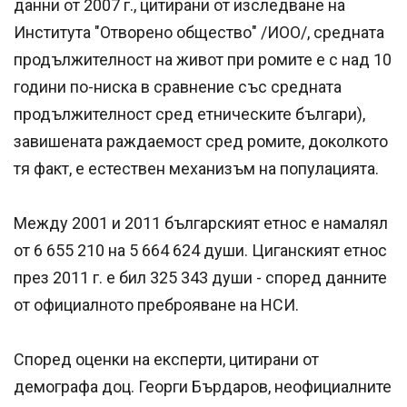
данни от 2007 г., цитирани от изследване на
Института "Отворено общество" /ИОО/, средната
продължителност на живот при ромите е с над 10
години по-ниска в сравнение със средната
продължителност сред етническите българи),
завишената раждаемост сред ромите, доколкото
тя факт, е естествен механизъм на популацията.
Между 2001 и 2011 българският етнос е намалял
от 6 655 210 на 5 664 624 души. Циганският етнос
през 2011 г. е бил 325 343 души - според данните
от официалното преброяване на НСИ.
Според оценки на експерти, цитирани от
демографа доц. Георги Бърдаров, неофициалните