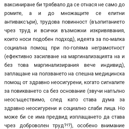
ваксиниране би трябвало да се отнася не само до
ромите, а и до множащите се елитни
антиваксъри), трудова повинност (възпитанието
чрез труд и всички възможни изкривявания,
които носи подобен подход), идеята за по-малка
социална помощ при по-голяма неграмотност
(ефективно засилване на маргинализацията на и
без това маргинализирания вече индивид),
заплащане на ползването на спешна медицинска
помощ от здравно неосигурени, когато сигналите
за повикването са без основание (звучи напълно
неосъществимо, след като става дума за
здравно неосигурени и социално слаби лица. Но
може би се има предвид изплащането да става
чрез доброволен труд?!?), особено внимание