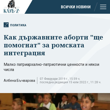
ВСИЧКИ НОВИНИ
ПОЛИТИКА
Как държавните аборти "ще
помогнат" за ромската
интеграция
Малко патриархално-патриотични ценности и някои
числа
07 Февруари 2019 г., 15:59 ч.
Албена Бъчварова
последна редакция 15 юли 2022 г., 11:28 ч.