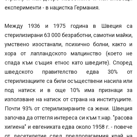
експерименти - в нацистка Германия.
Между 1936 и 1975 година в Швеция са
стерилизирани 63 000 безработни, самотни майки,
умствено изостанали, психично болни, както и
хора от лапландското малцинство (което не
спада към същия етнос като шведите). Според
шведското правителство едва 30% от
стерилизациите са били осъществени насила или
под натиск и в още 10% има признаци за
използване на натиск от страна на институциите.
Почти 93% от стерилизираните са жени. Швеция
започва да оттегля интереса си към т.нар. "расова
хигиена" и евгениката едва около 1958 г. - повече
от десетилетие след предполагаемия край на