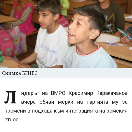
Снимка БГНЕС
Л
идерът на ВМРО Красимир Каракачанов
вчера обяви мерки на партията му за
промени в подхода към интеграцията на ромския
етнос.