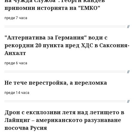
на чужда служба": Георги Кандев
припомни историята на "ЕМКО"
преди 7 часа
"Алтернатива за Германия" води с
рекордни 20 пункта пред ХДС в Саксония-
Анхалт
преди 6 часа
Не тече перестройка, а переломка
преди 14 часа
Дрон с експлозиви летя над летището в
Лайпциг – американското разузнаване
посочва Русия