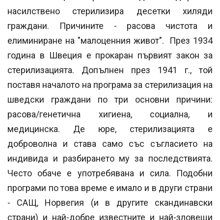
насилствено стерилизира десетки хиляди
граждани. Причините - расова чистота и
елиминиране на "малоценния живот". През 1934
година в Швеция е прокаран първият закон за
стерилизацията. Допълнен през 1941 г., той
поставя началото на програма за стерилизация на
шведски граждани по три основни причини:
расова/генетична хигиена, социална, и
медицинска. Де юре, стерилизацията е
доброволна и става само със съгласието на
индивида и разбирането му за последствията.
Често обаче е употребявана и сила. Подобни
програми по това време е имало и в други страни
- САЩ, Норвегия (и в другите скандинавски
страни) и най-добре известните и най-зловещи