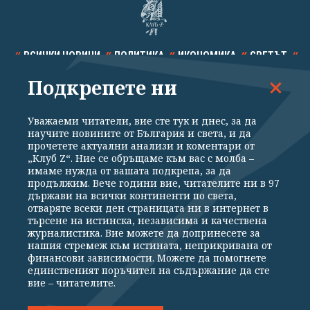
ВСИЧКИ НОВИНИ
ПОЛИТИКА
ИКОНОМИКА
СВЕТЪТ
Подкрепете ни
СПОРТ
КУЛТУРА
ТЕХНОЛОГИИ
КАЛЕЙДОСКОП
МНЕНИЯ
Уважаеми читатели, вие сте тук и днес, за да
научите новините от България и света, и да
прочетете актуални анализи и коментари от
„Клуб Z“. Ние се обръщаме към вас с молба –
имаме нужда от вашата подкрепа, за да
продължим. Вече години вие, читателите ни в 97
Общи условия
Политика за поверителност
държави на всички континенти по света,
отваряте всеки ден страницата ни в интернет в
Реклама
Партньори
Контакти
За Клуб Z
търсене на истинска, независима и качествена
Екип
Подкрепете ни
журналистика. Вие можете да допринесете за
нашия стремеж към истината, неприкривана от
финансови зависимости. Можете да помогнете
единственият поръчител на съдържание да сте
Издател на www.clubz.bg е „Клуб Зебра Медия“ ЕООД, София, ул. "Алеко
вие – читателите.
Константинов" 3. Всички права запазени 2026 „Клуб Зебра Медия“
ЕООД.
Препечатването на материали, снимки и видео от www.clubz.bg без