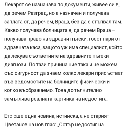
Лекарят се назначава по документи, живее си в,
да речем Разград, но е назначен и получава
заплата от, да речем, Враца, без да е стъпвал там.
Какво получава болницата в, да речем Враца –
получава право на здравни пътеки, тоест пари от
здравната каса, защото уж има специалист, който
да лекува съответните на здравните пътеки
диагнози. По тази причина ние така и не можем
със сигурност да знаем колко лекари присъстват
във ведомостите на болниците физически и
колко въображаемо. Това допълнително
замъглява реалната картинка на недостига.
Ето още една новина, истинска, а не старият
Цветанов на нов глас: „Остър недостиг на