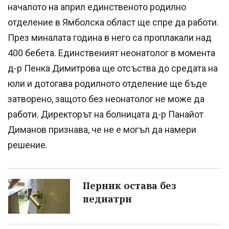
началото на април единственото родилно
отделение в Ямболска област ще спре да работи.
През миналата година в него са проплакали над
400 бебета. Единственият неонатолог в момента
д-р Пенка Димитрова ще отсъства до средата на
юли и дотогава родилното отделение ще бъде
затворено, защото без неонатолог не може да
работи. Директорът на болницата д-р Панайот
Диманов признава, че не е могъл да намери
решение.
Перник остава без
педиатри