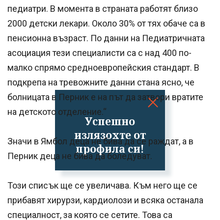
педиатри. В момента в страната работят близо
2000 детски лекари. Около 30% от тях обаче са в
пенсионна възраст. По данни на Педиатричната
асоциация тези специалисти са с над 400 по-
малко спрямо средноевропейския стандарт. В
подкрепа на тревожните данни стана ясно, че
болницата в Перник е на път да затвори вратите
на детското отделение.“
Успешно
излязохте от
Значи в Ямбол деца не бива да се раждат, а в
профила си!
Перник деца не бива да боледуват.
Този списък ще се увеличава. Към него ще се
прибавят хирурзи, кардиолози и всяка останала
специалност, за която се сетите. Това са