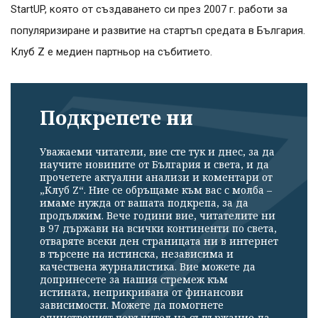
StartUP, която от създаването си през 2007 г. работи за
популяризиране и развитие на стартъп средата в България.
Клуб Z е медиен партньор на събитието.
Подкрепете ни
Уважаеми читатели, вие сте тук и днес, за да
научите новините от България и света, и да
прочетете актуални анализи и коментари от
„Клуб Z“. Ние се обръщаме към вас с молба –
имаме нужда от вашата подкрепа, за да
продължим. Вече години вие, читателите ни
в 97 държави на всички континенти по света,
отваряте всеки ден страницата ни в интернет
в търсене на истинска, независима и
качествена журналистика. Вие можете да
допринесете за нашия стремеж към
истината, неприкривана от финансови
зависимости. Можете да помогнете
единственият поръчител на съдържание да