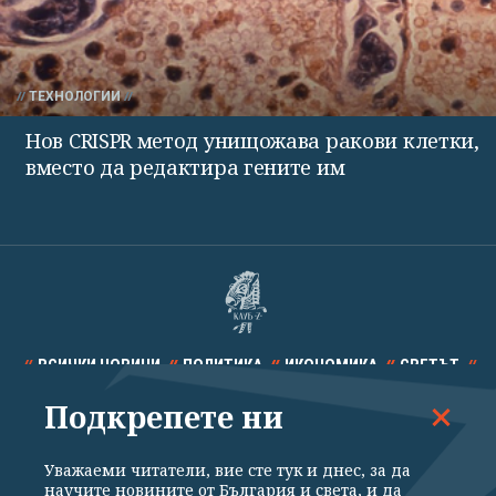
ТЕХНОЛОГИИ
Нов CRISPR метод унищожава ракови клетки,
вместо да редактира гените им
ВСИЧКИ НОВИНИ
ПОЛИТИКА
ИКОНОМИКА
СВЕТЪТ
Подкрепете ни
СПОРТ
КУЛТУРА
ТЕХНОЛОГИИ
КАЛЕЙДОСКОП
МНЕНИЯ
Уважаеми читатели, вие сте тук и днес, за да
научите новините от България и света, и да