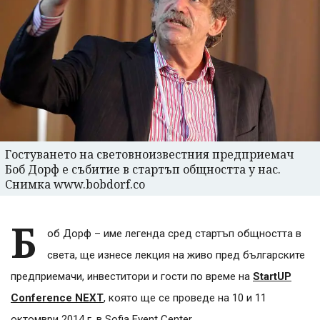
Гостуването на световноизвестния предприемач
Боб Дорф е събитие в стартъп общността у нас.
Снимка www.bobdorf.co
Б
об Дорф – име легенда сред стартъп общността в
света, ще изнесе лекция на живо пред българските
предприемачи, инвеститори и гости по време на
StartUP
Conference NEXT
, която ще се проведе на 10 и 11
октомври 2014 г. в Sofia Event Center.