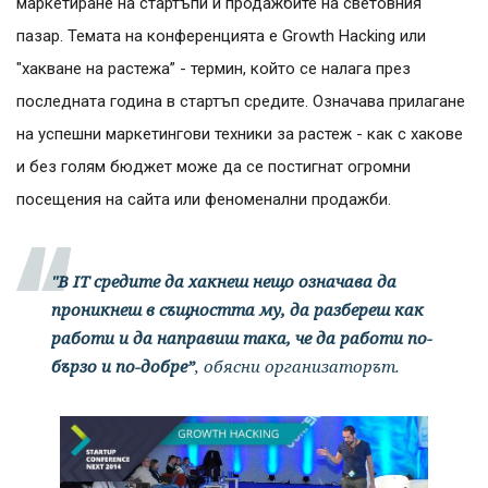
маркетиране на стартъпи и продажбите на световния
пазар. Темата на конференцията е Growth Hacking или
"хакване на растежа” - термин, който се налага през
последната година в стартъп средите. Означава прилагане
на успешни маркетингови техники за растеж - как с хакове
и без голям бюджет може да се постигнат огромни
посещения на сайта или феноменални продажби.
"В IT средите да хакнеш нещо означава да
проникнеш в същността му, да разбереш как
работи и да направиш така, че да работи по-
бързо и по-добре”
, обясни организаторът.