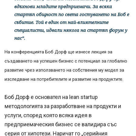
вдъхнови младите предприемачи. За всяка
стартъп общност по света гостуването на Боб е
събитие. Той е един от най-влиятелните
специалисти, идвали някога на стартъп форум у
нас”.
На конференцията Боб Дорф ще изнесе лекция за
създаването на успешен бизнес с потенциал за глобално
развитие чрез използването на собствения му модел за
изследване на потребителите и развитие на продуктите.
Боб Дорф е основател на lean startup
методологията за разработване на продукти и
услуги, според която всяка идея в
предприемаческия бизнес се валидира със
серия от хипотези. Наричат го „серийния