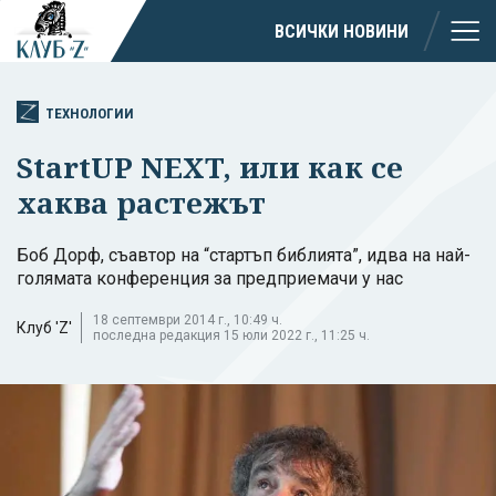
ВСИЧКИ НОВИНИ
ТЕХНОЛОГИИ
StartUP NEXT, или как се
хаква растежът
Боб Дорф, съавтор на “стартъп библията”, идва на най-
голямата конференция за предприемачи у нас
18 септември 2014 г., 10:49 ч.
Клуб 'Z'
последна редакция 15 юли 2022 г., 11:25 ч.