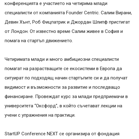
конференцията е участието на четирима млади
специалисти от компанията Founder Centric. Салим Вирани,
Девин Хънт, Роб Фицпатрик и Джордан Шлипф пристигат
от Лондон. От известно време Салим живее в София и
помага на стартъп движението.
Четиримата млади и много амбициозни специалисти
помагат на разрастващите се екосистеми в Европа да
ситуират по подходящ начин стартъпите си и да получат
видимост и възможности за развитие и последващо
финансиране. Провеждат курс за млади предприемачи в
университета “Оксфорд”, в който съчетават лекции на
учени с упражнения на практици.
StartUP Conference NEXT се организира от фондация