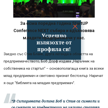
За осма поредна година StartUP
Conference NEXT събира и вдъхновява
Успешно
младите предприемачи у нас.
излязохте от
профила си!
Заедно със Стив Бланк, друга легенда в областта на
предприемачеството, Боб Дорф издава „Наръчник на
собственика на стартъп“ – основополагаща книга за всеки
млад предприемач и световно признат бестселър. Наричат
я още “библията на младия предприемач”.
“В Силициевата долина Боб и Стив са символи и
се смятат за предвестници на цялото стартъп