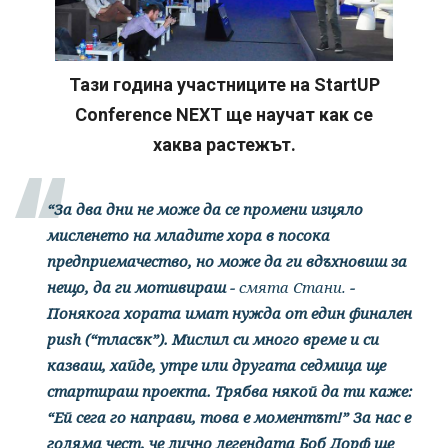
Тази година участниците на StartUP
Conference NEXT ще научат как се
хаква растежът.
“За два дни не може да се промени изцяло
мисленето на младите хора в посока
предприемачество, но може да ги вдъхновиш за
нещо, да ги мотивираш -
смята Стани.
-
Понякога хората имат нужда от един финален
push (“тласък”). Мислил си много време и си
казваш, хайде, утре или другата седмица ще
стартираш проекта. Трябва някой да ти каже:
“Ей сега го направи, това е моментът!” За нас е
голяма чест, че лично легендата Боб Дорф ще