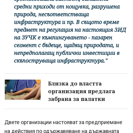
средни приходи от нощувка, разрушена
природа, несъответстваща
инфраструктура и пр. В същото време
предмет на регулация на настоящия ЗИД
на ЗУЧК е къмпингуването - пазарен
сегмент с бъдеще, щадящ природата, и
непредполагащ публични инвестиции в
скъпоструваща инфраструктура."
Близка до властта
организация предлага
забрана за палатки
Двете организации настояват за предприемане
на действия по одържавяване на държавната