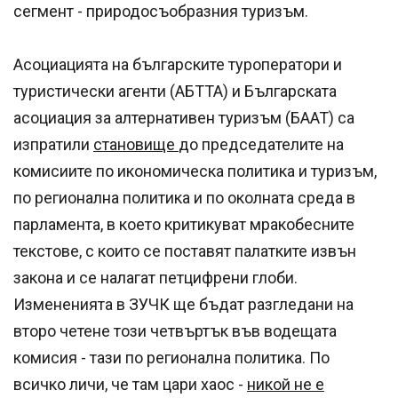
сегмент - природосъобразния туризъм.
Асоциацията на българските туроператори и
туристически агенти (АБТТА) и Българската
асоциация за алтернативен туризъм (БААТ) са
изпратили
становище
до председателите на
комисиите по икономическа политика и туризъм,
по регионална политика и по околната среда в
парламента, в което критикуват мракобесните
текстове, с които се поставят палатките извън
закона и се налагат петцифрени глоби.
Измененията в ЗУЧК ще бъдат разгледани на
второ четене този четвъртък във водещата
комисия - тази по регионална политика. По
всичко личи, че там цари хаос -
никой не е