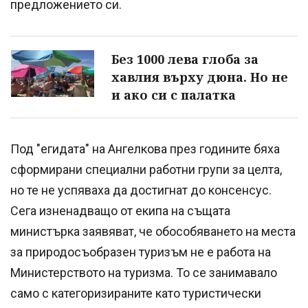
предложението си.
Без 1000 лева глоба за
хавлия върху дюна. Но не
и ако си с палатка
Под "егидата" на Ангелкова през годините бяха
сформирани специални работни групи за целта,
но те не успяваха да достигнат до консенсус.
Сега изненадващо от екипа на същата
министърка заявяват, че обособяването на места
за природосъобразен туризъм не е работа на
Министерството на туризма. То се занимавало
само с категоризираните като туристически