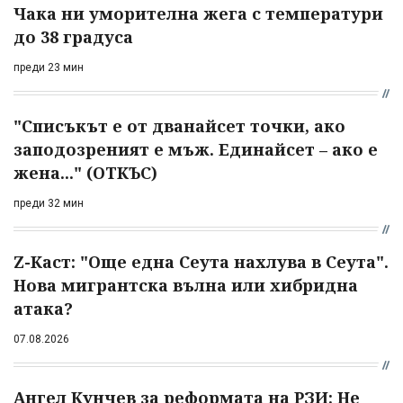
Чака ни уморителна жега с температури
до 38 градуса
преди 23 мин
"Списъкът е от дванайсет точки, ако
заподозреният е мъж. Единайсет – ако е
жена..." (ОТКЪС)
преди 32 мин
Z-Каст: "Още една Сеута нахлува в Сеута".
Нова мигрантска вълна или хибридна
атака?
07.08.2026
Ангел Кунчев за реформата на РЗИ: Не