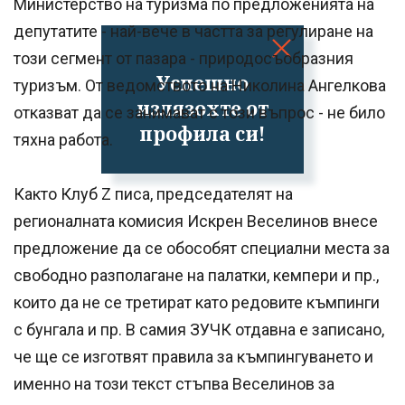
Министерство на туризма по предложенията на
депутатите - най-вече в частта за регулиране на
този сегмент от пазара - природосъобразния
Успешно
туризъм. От ведомството на Николина Ангелкова
излязохте от
отказват да се занимават с този въпрос - не било
профила си!
тяхна работа.
Както Клуб Z писа, председателят на
регионалната комисия Искрен Веселинов внесе
предложение да се обособят специални места за
свободно разполагане на палатки, кемпери и пр.,
които да не се третират като редовите къмпинги
с бунгала и пр. В самия ЗУЧК отдавна е записано,
че ще се изготвят правила за къмпингуването и
именно на този текст стъпва Веселинов за