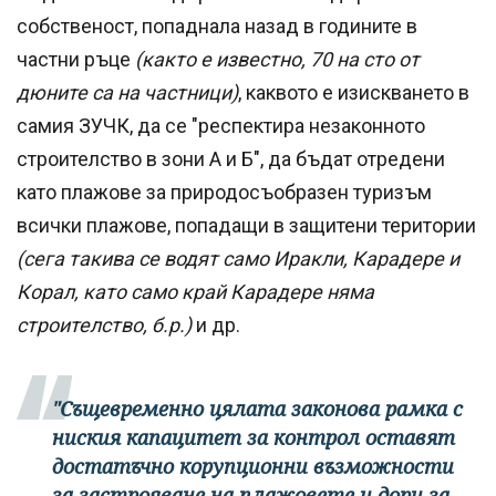
собственост, попаднала назад в годините в
частни ръце
(както е известно, 70 на сто от
дюните са на частници)
, каквото е изискването в
самия ЗУЧК, да се "респектира незаконното
строителство в зони А и Б", да бъдат отредени
като плажове за природосъобразен туризъм
всички плажове, попадащи в защитени територии
(сега такива се водят само Иракли, Карадере и
Корал, като само край Карадере няма
строителство, б.р.)
и др.
"Същевременно цялата законова рамка с
ниския капацитет за контрол оставят
достатъчно корупционни възможности
за застрояване на плажовете и дори за