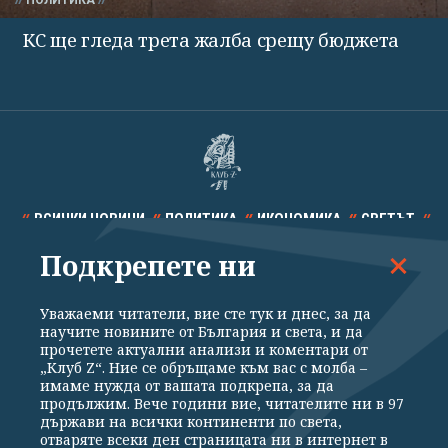
КС ще гледа трета жалба срещу бюджета
ВСИЧКИ НОВИНИ
ПОЛИТИКА
ИКОНОМИКА
СВЕТЪТ
Подкрепете ни
СПОРТ
КУЛТУРА
ТЕХНОЛОГИИ
КАЛЕЙДОСКОП
МНЕНИЯ
Уважаеми читатели, вие сте тук и днес, за да
научите новините от България и света, и да
прочетете актуални анализи и коментари от
„Клуб Z“. Ние се обръщаме към вас с молба –
имаме нужда от вашата подкрепа, за да
продължим. Вече години вие, читателите ни в 97
Общи условия
Политика за поверителност
държави на всички континенти по света,
отваряте всеки ден страницата ни в интернет в
Реклама
Партньори
Контакти
За Клуб Z