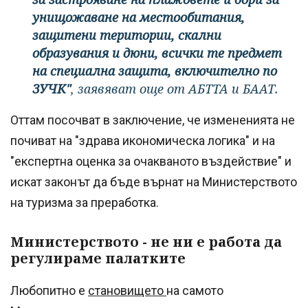
унищожаване на местообитания,
защитени територии, скални
образувания и дюни, всички те предмет
на специална защита, включително по
ЗУЧК"
, заявяват още от АБТТА и БААТ.
Оттам посочват в заключение, че измененията не
почиват на "здрава икономическа логика" и на
"експертна оценка за очакваното въздействие" и
искат законът да бъде върнат на Министерството
на туризма за преработка.
Министерството - не ни е работа да
регулираме палатките
Любопитно е
становището
на самото