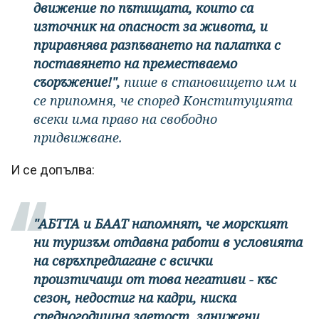
движение по пътищата, които са
източник на опасност за живота, и
приравнява разпъването на палатка с
поставянето на преместваемо
съоръжение!",
пише в становището им и
се припомня, че според Конституцията
всеки има право на свободно
придвижване.
И се допълва:
"АБТТА и БААТ напомнят, че морският
ни туризъм отдавна работи в условията
на свръхпредлагане с всички
произтичащи от това негативи - къс
сезон, недостиг на кадри, ниска
средногодишна заетост, занижени