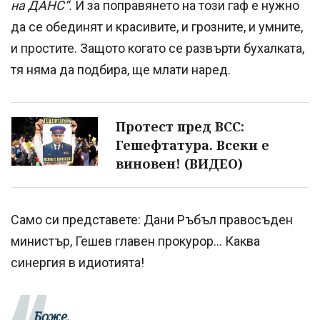
нa ДAHC“.
И за поправянето на този гаф е нужно
да се обединят и красивите, и грозните, и умните,
и простите. Защото когато се развърти бухалката,
тя няма да подбира, ще млати наред.
Протест пред ВСС:
Гешефтатура. Всеки е
виновен! (ВИДЕО)
Само си представете: Дани Ръбъл правосъден
министър, Гешев главен прокурор… Каква
синергия в идиотията!
Боже,