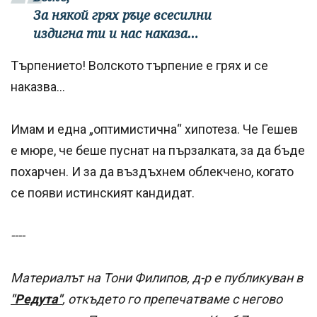
За някой грях ръце всесилни
издигна ти и нас наказа…
Търпението! Волското търпение е грях и се
наказва…
Имам и една „оптимистична“ хипотеза. Че Гешев
е мюре, че беше пуснат на пързалката, за да бъде
похарчен. И за да въздъхнем облекчено, когато
се появи истинският кандидат.
----
Материалът на Тони Филипов, д-р е публикуван в
"Редута"
, откъдето го препечатваме с негово