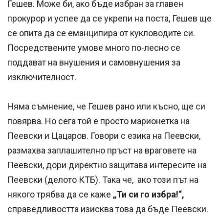
Гешев. Може би, ако бъде избран за главен
прокурор и успее да се укрепи на поста, Гешев ще
се опита да се еманципира от кукловодите си.
Посредствените умове много по-лесно се
поддават на внушения и самовнушения за
изключителност.
Няма съмнение, че Гешев рано или късно, ще си
повярва. Но сега той е просто марионетка на
Пеевски и Цацаров. Говори с езика на Пеевски,
размахва заплашително пръст на враговете на
Пеевски, дори директно защитава интересите на
Пеевски (делото КТБ). Така че, ако този път на
някого трябва да се каже
„Ти си го избра!“,
справедливостта изисква това да бъде Пеевски.