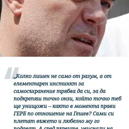
„Колко лишен не само от разум, а от
елементарен инстинкт за
самосъхранение трябва да си, за да
подкрепяш точно онзи, който точно теб
ще унищожи – както в момента прави
ГЕРБ по отношение на Гешев? Сами си
плетат въжето и любезно му го
подават. А сред първите, увиснали на