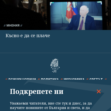
МНЕНИЯ
Късно е да се плаче
ВСИЧКИ НОВИНИ
ПОЛИТИКА
ИКОНОМИКА
СВЕТЪТ
Подкрепете ни
СПОРТ
КУЛТУРА
ТЕХНОЛОГИИ
КАЛЕЙДОСКОП
МНЕНИЯ
Уважаеми читатели, вие сте тук и днес, за да
научите новините от България и света, и да