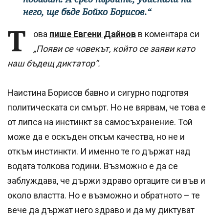
него, ще бъде Бойко Борисов.“
Т
ова
пише Евгени Дайнов
в коментара си
„Появи се човекът, който се заяви като
наш бъдещ диктатор“.
Наистина Борисов бавно и сигурно подготвя
политическата си смърт. Но не вярвам, че това е
от липса на инстинкт за самосъхранение. Той
може да е оскъден откъм качества, но не и
откъм инстинкти. И именно те го държат над
водата толкова години. Възможно е да се
заблуждава, че държи здраво ортаците си във и
около властта. Но е възможно и обратното – те
вече да държат него здраво и да му диктуват