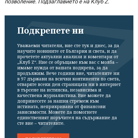
позволение. Подзаглавието е на Клуб Z.
Подкрепете ни
Уважаеми читатели, вие сте тук и днес, за да
научите новините от България и света, и да
прочетете актуални анализи и коментари от
„Клуб Z“. Ние се обръщаме към вас с молба –
имаме нужда от вашата подкрепа, за да
продължим. Вече години вие, читателите ни
в 97 държави на всички континенти по света,
отваряте всеки ден страницата ни в интернет
в търсене на истинска, независима и
качествена журналистика. Вие можете да
допринесете за нашия стремеж към
истината, неприкривана от финансови
зависимости. Можете да помогнете
единственият поръчител на съдържание да
сте вие – читателите.