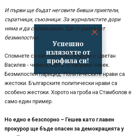
И първи ще бъдат неговите бивши приятели,
съратници, съюзници. За журналистите дори
няма и да споменавам. Ще го разкъсат
безмилостно.
Успешно
излязохте от
Спомнете си как постъпи Пеевски с Цветан
профила си!
Василев - човека, който го направи човек.
Безмилостен парицид. Политическите нрави са
жестоки. Българските политически нрави са
особено жестоки. Хорото на гроба на Стамболов е
само един пример.
Но едно е безспорно – Гешев като главен
прокурор ще бъде опасен за демокрацията у