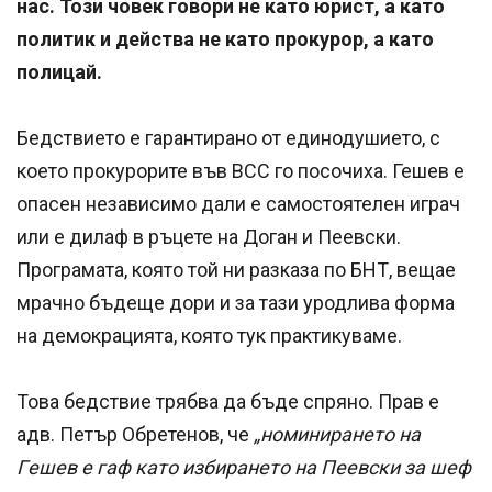
нас. Този човек говори не като юрист, а като
политик и действа не като прокурор, а като
полицай.
Бедствието е гарантирано от единодушието, с
което прокурорите във ВСС го посочиха. Гешев е
опасен независимо дали е самостоятелен играч
или е дилаф в ръцете на Доган и Пеевски.
Програмата, която той ни разказа по БНТ, вещае
мрачно бъдеще дори и за тази уродлива форма
на демокрацията, която тук практикуваме.
Това бедствие трябва да бъде спряно. Прав е
адв. Петър Обретенов, че
„нoминиpaнeтo нa
Гeшeв e гaф като избиpaнeтo нa Πeeвcĸи зa шeф