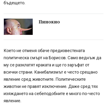
бъдещето.
Пинокио
Което не отменя обаче предизвестената
политическа смърт на Борисов. Само веднъж да
му се разклатят краката и ще го заръфат от
всички страни. Канибализмът е често срещано
явление сред животните. Политическите
животни не правят изключение. Даже сред тях
изяждането на себеподобните е много по-често
явление.