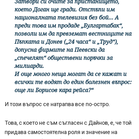
Затвори си очите за пристанището,
което Доган ще гради. Отстъпи им
националната телевизия без бой… А
преди това им продаде „Булгартабак“,
позволи им да превземат вестниците на
Пъпката и Донев („24 часа“ и „Труд“),
допусна фирмите на Пеевски да
„спечелят“ обществени поръчки за
милиарди.
И още много неща могат да се кажат и
всички те водят до един болезнен въпрос:
още ли Борисов кара рейса?“
И този въпрос се натрапва все по-остро.
Това, с което не съм съгласен с Дайнов, е, че той
придава самостоятелна роля и значение на