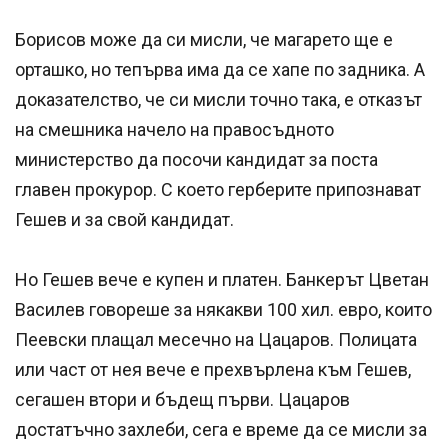
Борисов може да си мисли, че магарето ще е
орташко, но тепърва има да се хапе по задника. А
доказателство, че си мисли точно така, е отказът
на смешника начело на правосъдното
министерство да посочи кандидат за поста
главен прокурор. С което герберите припознават
Гешев и за свой кандидат.
Но Гешев вече е купен и платен. Банкерът Цветан
Василев говореше за някакви 100 хил. евро, които
Пеевски плащал месечно на Цацаров. Полицата
или част от нея вече е прехвърлена към Гешев,
сегашен втори и бъдещ първи. Цацаров
достатъчно захлеби, сега е време да се мисли за