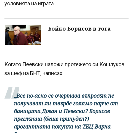
условията на играта.
Бойко Борисов в тога
Когато Пеевски наложи протежето си Кошлуков
за шеф на БНТ, написах:
„Все по-ясно се очертава въпросът не
получават ли твърде голямо парче от
баницата Доган и Пеевски? Борисов
преглътна (беше принуден?)
арогантната покупка на ТЕЦ-Варна.