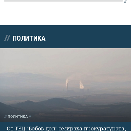
ПОЛИТИКА
ПОЛИТИКА
От ТЕЦ "Бобов дол" сезираха прокуратурата,