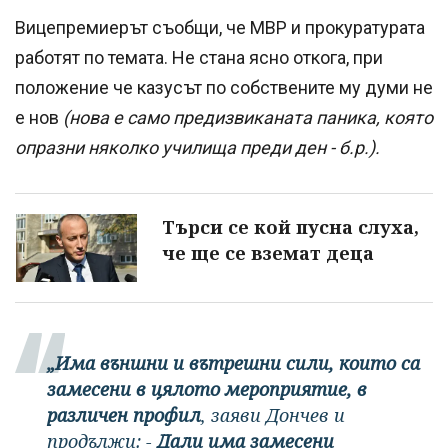
Вицепремиерът съобщи, че МВР и прокуратурата
работят по темата. Не стана ясно откога, при
положение че казусът по собствените му думи не
е нов
(нова е само предизвиканата паника, която
опразни няколко училища преди ден - б.р.).
Търси се кой пусна слуха,
че ще се вземат деца
„Има външни и вътрешни сили, които са
замесени в цялото мероприятие, в
различен профил
, заяви Дончев и
продължи: -
Дали има замесени