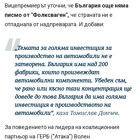
Вицепремиерът уточни, че
България още няма
писмо от "Фолксваген",
че страната ни е
отпаднала от надпреварата. И добави:
„Темата за голяма инвестиция за
производство на автомобили не е
затворена. България има над 200
фабрики, които произвеждат
автомобилни компоненти. Убеден съм,
че рано или късно тази концентрация ще
доведе до това България да има голяма
инвестиция в производството на
автомобили”
, каза Томислав Дончев.
За поведението на лидера на коалиционния
партньор на ГЕРБ ("Атака") Волен