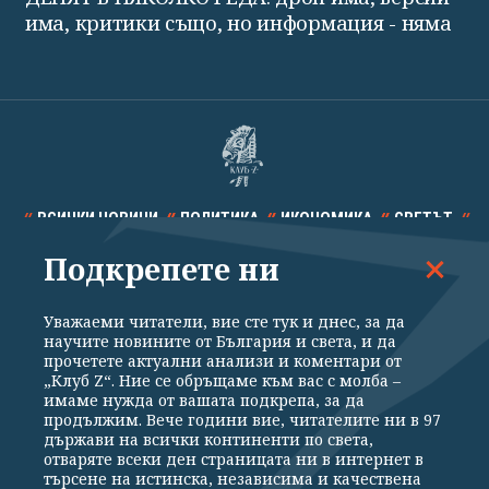
има, критики също, но информация - няма
ВСИЧКИ НОВИНИ
ПОЛИТИКА
ИКОНОМИКА
СВЕТЪТ
Подкрепете ни
СПОРТ
КУЛТУРА
ТЕХНОЛОГИИ
КАЛЕЙДОСКОП
МНЕНИЯ
Уважаеми читатели, вие сте тук и днес, за да
научите новините от България и света, и да
прочетете актуални анализи и коментари от
„Клуб Z“. Ние се обръщаме към вас с молба –
имаме нужда от вашата подкрепа, за да
продължим. Вече години вие, читателите ни в 97
Общи условия
Политика за поверителност
държави на всички континенти по света,
отваряте всеки ден страницата ни в интернет в
Реклама
Партньори
Контакти
За Клуб Z
търсене на истинска, независима и качествена