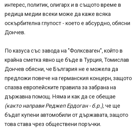
интерес, политик, олигарх и в същото време в
редица медии всеки може да каже всяка
оскърбителна глупост - което е абсурдно, обясни
Дончев.
По казуса със завода на "Фолксваген", който в
крайна сметка явно ще бъде в Турция, Томислав
Дончев обясни, че България не е можела да
предложи повече на германския концерн, защото
спазва европейските правила за забрана на
държавна помощ. Няма и как да се обещае
(както направи Реджеп Ердоган - б.р.),
че ще
бъдат купени автомобили от държавата, защото
това става чрез обществени поръчки.