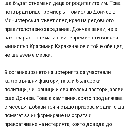
ще бъдат отнемани деца от родителите им. Това
потвърди вицепремиерът Томислав Дончев в
Министерския съвет след края на редовното
правителствено заседание. Дончев заяви, че е
разговарял по темата с вицепремиера и военен
министър Красимир Каракачанов и той е обещал,
че ще вземе мерки.
В организирането на истерията са участвали
както външни фактори, така и български
политици, чиновници и евангелски пастори, заяви
още Дончев. Това е кампания, която продължава
с месеци, добави той и също призова медиите да
помагат за информиране на хората и
прекратяване на истерията, която доведе до