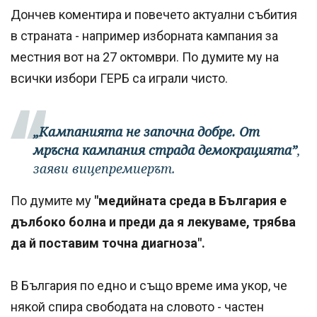
Дончев коментира и повечето актуални събития
в страната - например изборната кампания за
местния вот на 27 октомври. По думите му на
всички избори ГЕРБ са играли чисто.
„Кампанията не започна добре. От
мръсна кампания страда демокрацията”
,
заяви вицепремиерът.
По думите му
"медийната среда в България е
дълбоко болна и преди да я лекуваме, трябва
да й поставим точна диагноза".
В България по едно и също време има укор, че
някой спира свободата на словото - частен