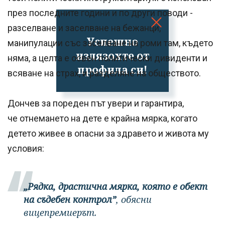
през последните години и по други поводи -
разселване и заселване на бежанци,
Успешно
манипулации със заселване на роми там, където
излязохте от
няма, а целта е освен политически дивиденти и
профила си!
всяване на страх, и разделяне на обществото.
Дончев за пореден път увери и гарантира,
че отнемането на дете е крайна мярка, когато
детето живее в опасни за здравето и живота му
условия:
„Рядка, драстична мярка, която е обект
на съдебен контрол”
, обясни
вицепремиерът.