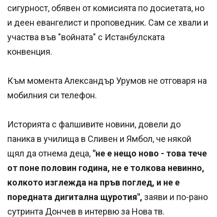
сигурност, обявен от комисията по досиетата, но
и деен евангелист и проповедник. Сам се хвали и
участва във "войната" с Истанбулската
конвенция.
Към момента Александър Урумов не отговаря на
мобилния си телефон.
Историята с фалшивите новини, довели до
паника в училища в Сливен и Ямбол, че някой
щял да отнема деца,
"не е нещо ново - това тече
от поне половин година, не е толкова невинно,
колкото изглежда на пръв поглед, и не е
поредната дигитална щуротия",
заяви и по-рано
сутринта Дончев в интервю за Нова тв.