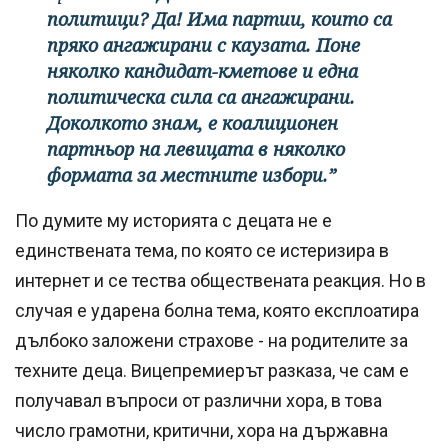
политици? Да! Има партии, които са
пряко ангажирани с каузата. Поне
няколко кандидат-кметове и една
политическа сила са ангажирани.
Доколкото знам, е коалиционен
партньор на левицата в няколко
формата за местните избори.”
По думите му историята с децата не е
единствената тема, по която се истеризира в
интернет и се тества обществената реакция. Но в
случая е ударена болна тема, която експлоатира
дълбоко заложени страхове - на родителите за
техните деца. Вицепремиерът разказа, че сам е
получавал въпроси от различни хора, в това
число грамотни, критични, хора на държавна