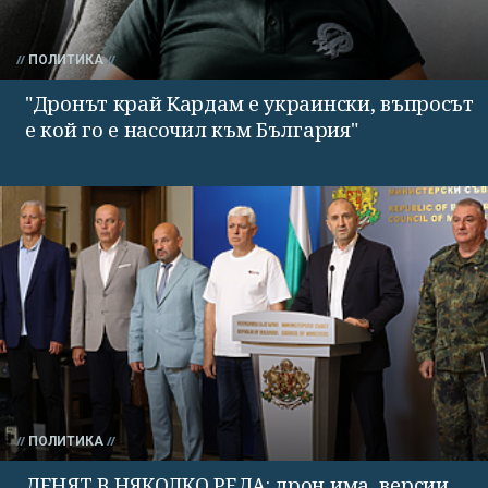
ПОЛИТИКА
"Дронът край Кардам е украински, въпросът
е кой го е насочил към България"
ПОЛИТИКА
ДЕНЯТ В НЯКОЛКО РЕДА: дрон има, версии