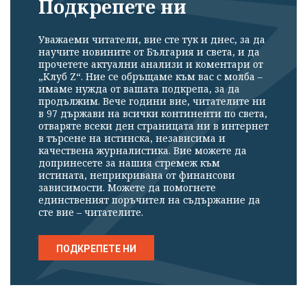
Подкрепете ни
Уважаеми читатели, вие сте тук и днес, за да
научите новините от България и света, и да
прочетете актуални анализи и коментари от
„Клуб Z“. Ние се обръщаме към вас с молба –
имаме нужда от вашата подкрепа, за да
продължим. Вече години вие, читателите ни
в 97 държави на всички континенти по света,
отваряте всеки ден страницата ни в интернет
в търсене на истинска, независима и
качествена журналистика. Вие можете да
допринесете за нашия стремеж към
истината, неприкривана от финансови
зависимости. Можете да помогнете
единственият поръчител на съдържание да
сте вие – читателите.
ПОДКРЕПЕТЕ НИ