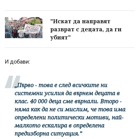
"Искат да направят
разврат с децата, да ги
убият"
И добави:
„Първо - това е след всичките ни
системни усилия да върнем децата в
клас. 40 000 деца сме върнали. Второ -
няма как да не си мислим, че това има
определени политически мотиви, най-
малкото ескалира в определена
предизборна ситуация.”