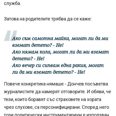
служба.
Затова на родителите трябва да се каже:
Ако съм самотна майка, могат ли да ми
вземат детето? - Не!
Ако нямам кола, могат ли да ми вземат
детето? - Не!
Ако вечер си сипвам една ракия, могат
ли да ми вземат детето? - Не!
Повече конкретика нямаше - Дончев посъветва
журналистите да намерят отговорите. И обяви, че
тези, които боравят със страховете на хората
чрез слухове, са персонифицирани. Според него
този политически инструментариум е използван