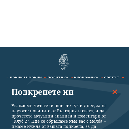
ВСИЧКИ НОВИНИ
ПОЛИТИКА
ИКОНОМИКА
СВЕТЪТ
Подкрепете ни
СПОРТ
КУЛТУРА
ТЕХНОЛОГИИ
КАЛЕЙДОСКОП
МНЕНИЯ
Уважаеми читатели, вие сте тук и днес, за да
научите новините от България и света, и да
прочетете актуални анализи и коментари от
„Клуб Z“. Ние се обръщаме към вас с молба –
имаме нужда от вашата подкрепа, за да