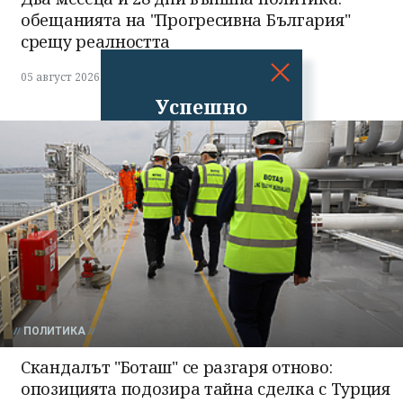
обещанията на "Прогресивна България"
срещу реалността
05 август 2026
Успешно
излязохте от
профила си!
ПОЛИТИКА
Скандалът "Боташ" се разгаря отново:
опозицията подозира тайна сделка с Турция