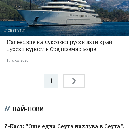
СВЕТЪТ
Нашествие на луксозни руски яхти край
турски курорт в Средиземно море
17 юли 2026
1
НАЙ-НОВИ
Z-Каст: "Още една Сеута нахлува в Сеута".