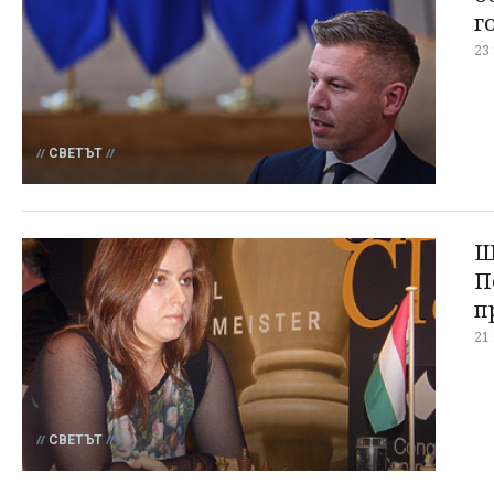
г
23
СВЕТЪТ
Ш
П
п
21
СВЕТЪТ