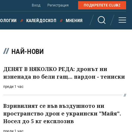
Вход
Регистрация
ПОДКРЕПЕТЕ CLUBZ
НОЛОГИИ
КАЛЕЙДОСКОП
МНЕНИЯ
НАЙ-НОВИ
ДЕНЯТ В НЯКОЛКО РЕДА: дронът ни
изненада по бели гащ... пардон - тениски
преди 1 час
Взривилият се във въздушното ни
пространство дрон е украински "Майя".
Носел до 5 кг експлозив
преди 1 час