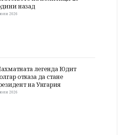
одини назад
 юли 2026
ахматната легенда Юдит
олгар отказа да стане
резидент на Унгария
 юли 2026