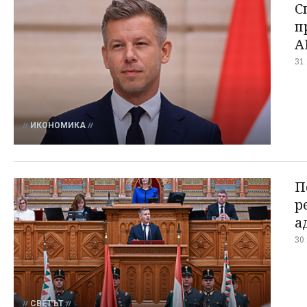
С
п
А
31
ИКОНОМИКА
П
р
а
30
СВЕТЪТ