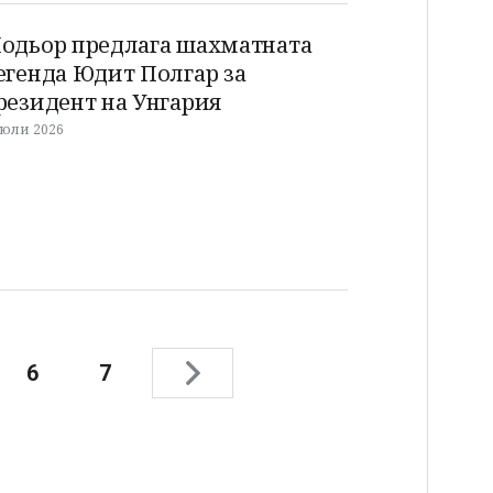
одьор предлага шахматната
егенда Юдит Полгар за
резидент на Унгария
 юли 2026
6
7