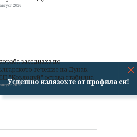
 август 2026
 кораба заседнаха по
ългарското течение на Дунав.
ЕЦ "Козлодуй" остава стабилна
Успешно излязохте от профила си!
 август 2026