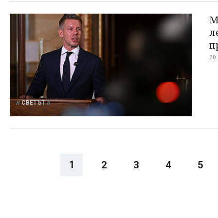
М
л
п
20
СВЕТЪТ
1
2
3
4
5