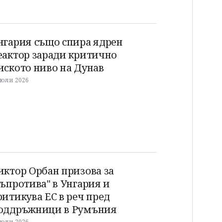
нгария също спира ядрен
еактор заради критично
иското ниво на Дунав
 юли 2026
иктор Орбан призова за
съпротива" в Унгария и
ритикува ЕС в реч пред
оддръжници в Румъния
 юли 2026