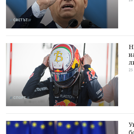
СВЕТЪТ
Н
н
л
25
СПОРТ
У
б