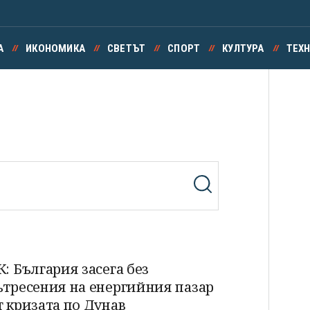
А
ИКОНОМИКА
СВЕТЪТ
СПОРТ
КУЛТУРА
ТЕХ
К: България засега без
ътресения на енергийния пазар
т кризата по Дунав