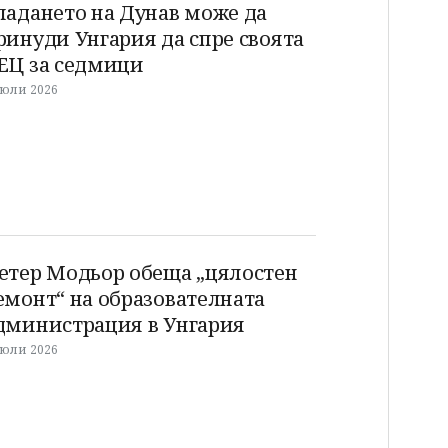
падането на Дунав може да
ринуди Унгария да спре своята
ЕЦ за седмици
 юли 2026
етер Модьор обеща „цялостен
емонт“ на образователната
дминистрация в Унгария
 юли 2026