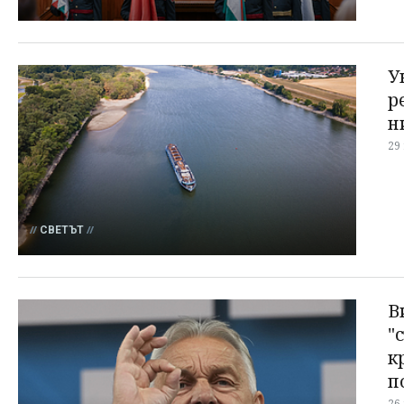
У
р
н
29
СВЕТЪТ
В
"
к
п
26