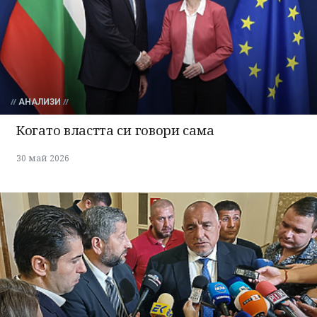
излязохте от
профила си!
АНАЛИЗИ
Когато властта си говори сама
30 май 2026