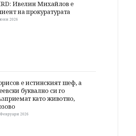
IRD: Ивелин Михайлов е
лиент на прокуратурата
 юни 2026
орисов е истинският шеф, а
еевски буквално си го
ъзприемат като животно,
озово
 Февруари 2026