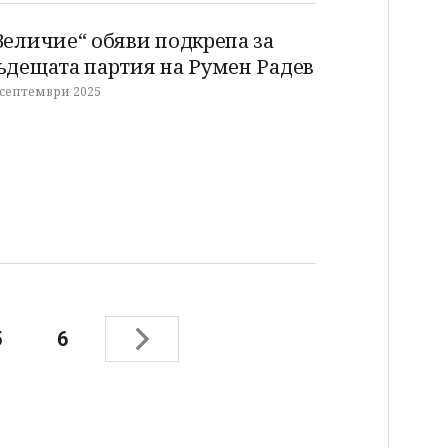
Величие“ обяви подкрепа за
ъдещата партия на Румен Радев
 септември 2025
5
6