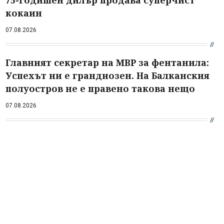
75-годишен дилър продава суперчист
кокаин
07.08.2026
Главният секретар на МВР за фентанила:
Успехът ни е грандиозен. На Балканския
полуостров не е правено такова нещо
07.08.2026