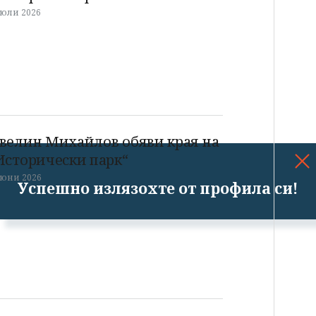
 юли 2026
велин Михайлов обяви края на
Исторически парк“
 юни 2026
Успешно излязохте от профила си!