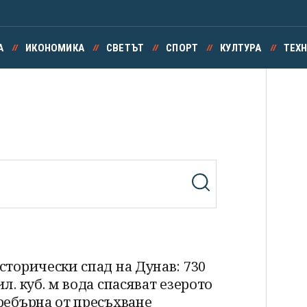
А
ИКОНОМИКА
СВЕТЪТ
СПОРТ
КУЛТУРА
ТЕХ
сторически спад на Дунав: 730
ил. куб. м вода спасяват езерото
ребърна от пресъхване