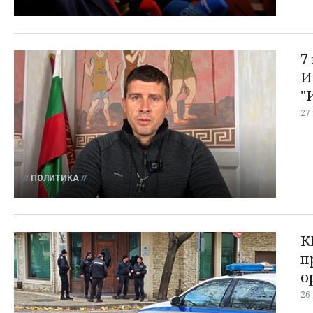
7
И
"
27
ПОЛИТИКА
К
п
о
26