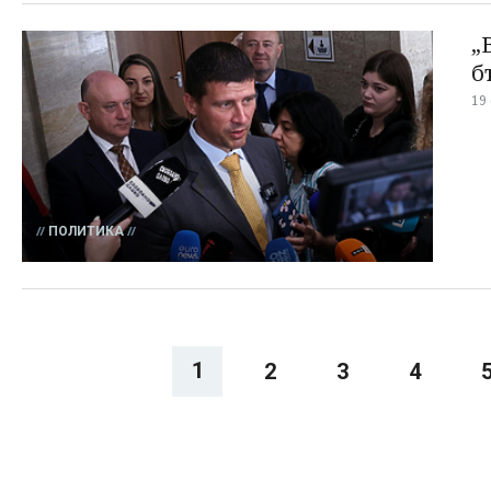
„
б
19
ПОЛИТИКА
1
2
3
4