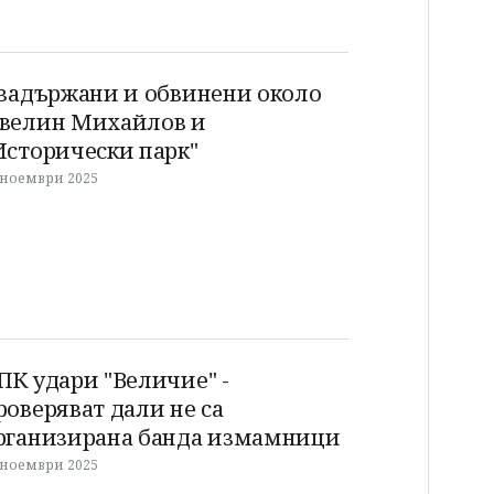
 задържани и обвинени около
велин Михайлов и
Исторически парк"
 ноември 2025
ПК удари "Величие" -
роверяват дали не са
рганизирана банда измамници
 ноември 2025