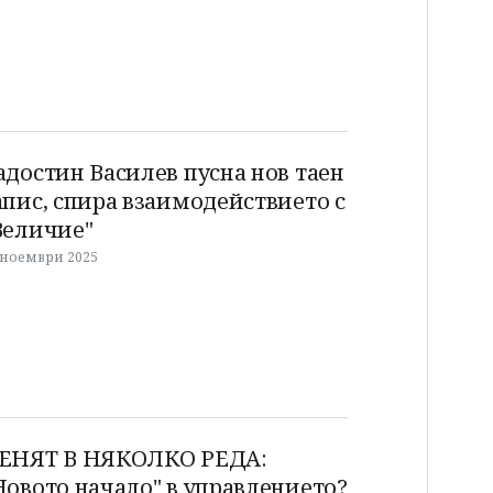
адостин Василев пусна нов таен
апис, спира взаимодействието с
Величие"
 ноември 2025
ЕНЯТ В НЯКОЛКО РЕДА:
Новото начало" в управлението?