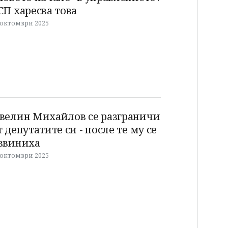
СП харесва това
 октомври 2025
велин Михайлов се разграничи
т депутатите си - после те му се
звиниха
 октомври 2025