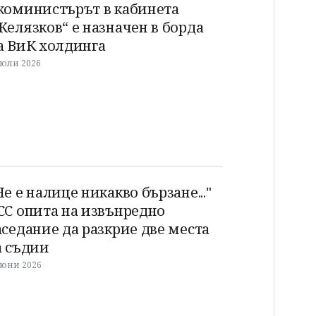
коминистърът в кабинета
Желязков“ е назначен в борда
а ВиК холдинга
 юли 2026
Не е налице никакво бързане..."
СС опита на извънредно
аседание да разкрие две места
а съдии
 юни 2026