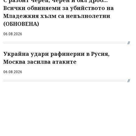
С разбит череп, черен и бял дроб...
Всички обвиняеми за убийството на
Младежкия хълм са непълнолетни
(ОБНОВЕНА)
06.08.2026
Украйна удари рафинерии в Русия,
Москва засилва атаките
06.08.2026