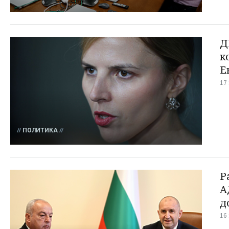
Д
к
Е
17
ПОЛИТИКА
Р
А
д
16