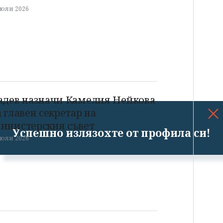
 юли 2026
адев назначи Камелия Нейкова
а главен секретар на
инистерския съвет
Успешно излязохте от профила си!
 юли 2026