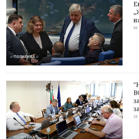
Е
„
н
06
ПОЛИТИКА
"
В
з
з
26
ПОЛИТИКА