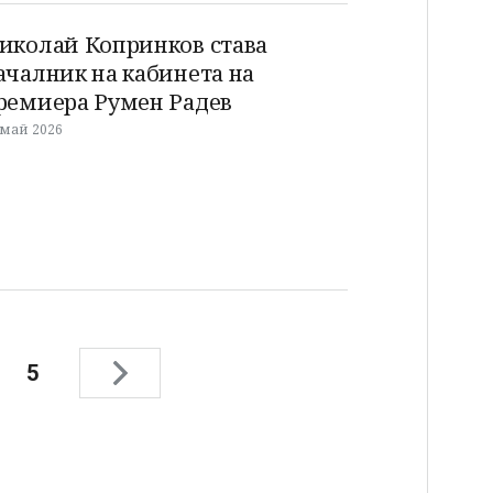
иколай Копринков става
ачалник на кабинета на
ремиера Румен Радев
 май 2026
5