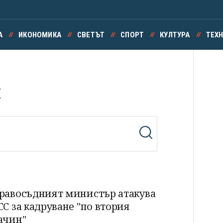
А
ИКОНОМИКА
СВЕТЪТ
СПОРТ
КУЛТУРА
ТЕХ
я
равосъдният министър атакува
СС за кадруване "по втория
ачин"