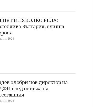
ЕНЯТ В НЯКОЛКО РЕДА:
олеблива България, единна
вропа
 юни 2026
адев одобри нов директор на
ДФИ след оставка на
осегашния
 юни 2026