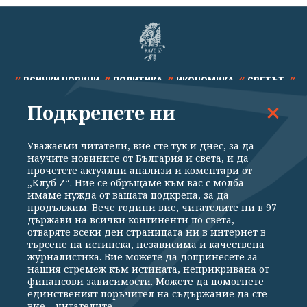
ВСИЧКИ НОВИНИ
ПОЛИТИКА
ИКОНОМИКА
СВЕТЪТ
Подкрепете ни
СПОРТ
КУЛТУРА
ТЕХНОЛОГИИ
КАЛЕЙДОСКОП
МНЕНИЯ
Уважаеми читатели, вие сте тук и днес, за да
научите новините от България и света, и да
прочетете актуални анализи и коментари от
„Клуб Z“. Ние се обръщаме към вас с молба –
имаме нужда от вашата подкрепа, за да
продължим. Вече години вие, читателите ни в 97
Общи условия
Политика за поверителност
държави на всички континенти по света,
отваряте всеки ден страницата ни в интернет в
Реклама
Партньори
Контакти
За Клуб Z
търсене на истинска, независима и качествена
Екип
Подкрепете ни
журналистика. Вие можете да допринесете за
нашия стремеж към истината, неприкривана от
финансови зависимости. Можете да помогнете
единственият поръчител на съдържание да сте
Издател на www.clubz.bg е „Клуб Зебра Медия“ ЕООД, София, ул. "Алеко
вие – читателите.