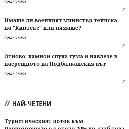
преди 5 часа
Имаше ли военният министър тениска
на "Кинтекс" или нямаше?
преди 5 часа
Отново: камион спука гума и навлезе в
насрещното на Подбалканския път
преди 7 часа
НАЙ-ЧЕТЕНИ
Туристическият поток към
Черноморието е с около 20% по-слаб това