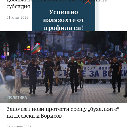
субсидия
Успешно
01 юни 2026
излязохте от
профила си!
ПОЛИТИКА
Започват нови протести срещу „бухалките“
на Пеевски и Борисов
26 август 2025