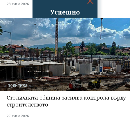
28 юни 2026
Успешно
излязохте от
профила си!
ПОЛИТИКА
Столичната община засилва контрола върху
строителството
27 юни 2026