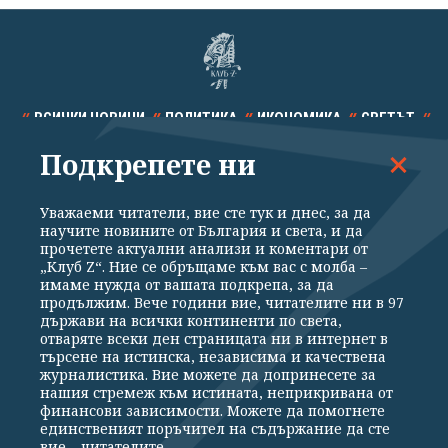
ВСИЧКИ НОВИНИ
ПОЛИТИКА
ИКОНОМИКА
СВЕТЪТ
Подкрепете ни
СПОРТ
КУЛТУРА
ТЕХНОЛОГИИ
КАЛЕЙДОСКОП
МНЕНИЯ
Уважаеми читатели, вие сте тук и днес, за да
научите новините от България и света, и да
прочетете актуални анализи и коментари от
„Клуб Z“. Ние се обръщаме към вас с молба –
имаме нужда от вашата подкрепа, за да
продължим. Вече години вие, читателите ни в 97
Общи условия
Политика за поверителност
държави на всички континенти по света,
отваряте всеки ден страницата ни в интернет в
Реклама
Партньори
Контакти
За Клуб Z
търсене на истинска, независима и качествена
Екип
Подкрепете ни
журналистика. Вие можете да допринесете за
нашия стремеж към истината, неприкривана от
финансови зависимости. Можете да помогнете
единственият поръчител на съдържание да сте
Издател на www.clubz.bg е „Клуб Зебра Медия“ ЕООД, София, ул. "Алеко
вие – читателите.