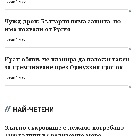
преди 1 час
Чужд дрон: България няма защита, но
има похвали от Русия
преди 1 час
Иран обяви, че планира да наложи такси
за преминаване през Ормузкия проток
преди 1 час
НАЙ-ЧЕТЕНИ
Златно съкровище е лежало погребано
1300 години в Средиземно море