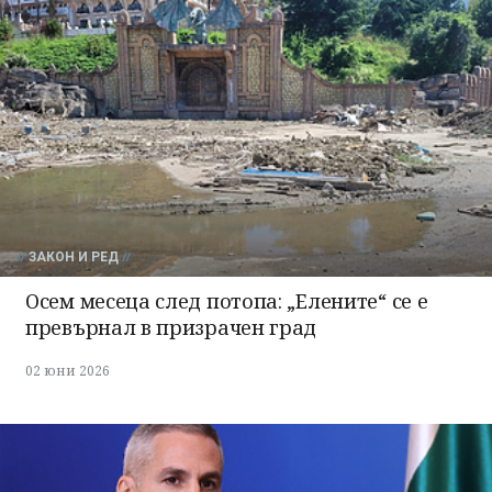
ЗАКОН И РЕД
Осем месеца след потопа: „Елените“ се е
превърнал в призрачен град
02 юни 2026