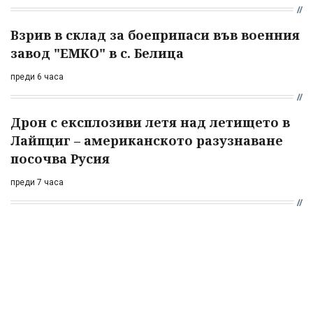
Взрив в склад за боеприпаси във военния
завод "ЕМКО" в с. Белица
преди 6 часа
Дрон с експлозиви летя над летището в
Лайпциг – американското разузнаване
посочва Русия
преди 7 часа