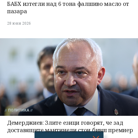
БАБХ изтегли над 6 тона фалшиво масло от
пазара
28 юни 2026
ПОЛИТИКА
Демерджиев: Злите езици говорят, че зад
доставящите мантинели стои бивш премиер