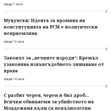
преди 7 часа
Муцунски: Идеята за промяна на
конституцията на РСМ е политически
неприемлива
преди 13 часа
Законът за „вечните изроди“: Кремъл
узаконява извънсъдебното лишаване от
права
преди 14 часа
С разбит череп, черен и бял дроб...
Всички обвиняеми за убийството на
Младежкия хълм са непълнолетни