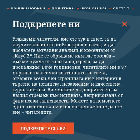
ВСИЧКИ НОВИНИ
ПОЛИТИКА
ИКОНОМИКА
СВЕТЪТ
Подкрепете ни
СПОРТ
КУЛТУРА
ТЕХНОЛОГИИ
КАЛЕЙДОСКОП
МНЕНИЯ
Уважаеми читатели, вие сте тук и днес, за да
научите новините от България и света, и да
прочетете актуални анализи и коментари от
„Клуб Z“. Ние се обръщаме към вас с молба –
имаме нужда от вашата подкрепа, за да
продължим. Вече години вие, читателите ни в 97
Общи условия
Политика за поверителност
държави на всички континенти по света,
отваряте всеки ден страницата ни в интернет в
Реклама
Партньори
Контакти
За Клуб Z
търсене на истинска, независима и качествена
Екип
Подкрепете ни
журналистика. Вие можете да допринесете за
нашия стремеж към истината, неприкривана от
финансови зависимости. Можете да помогнете
единственият поръчител на съдържание да сте
Издател на www.clubz.bg е „Клуб Зебра Медия“ ЕООД, София, ул. "Алеко
вие – читателите.
Константинов" 3. Всички права запазени 2026 „Клуб Зебра Медия“
ЕООД.
Препечатването на материали, снимки и видео от www.clubz.bg без
разрешение ще бъде преследвано по съдебен път, съгласно
ПОДКРЕПЕТЕ CLUBZ
ОБЩИТЕ УСЛОВИЯ