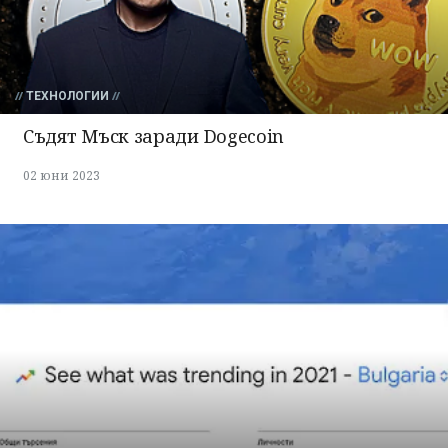
излязохте от
профила си!
ТЕХНОЛОГИИ
Съдят Мъск заради Dogecoin
02 юни 2023