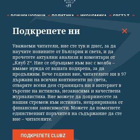
ВСИЧКИ НОВИНИ
ПОЛИТИКА
ИКОНОМИКА
СВЕТЪТ
Подкрепете ни
СПОРТ
КУЛТУРА
ТЕХНОЛОГИИ
КАЛЕЙДОСКОП
МНЕНИЯ
Уважаеми читатели, вие сте тук и днес, за да
научите новините от България и света, и да
прочетете актуални анализи и коментари от
„Клуб Z“. Ние се обръщаме към вас с молба –
имаме нужда от вашата подкрепа, за да
продължим. Вече години вие, читателите ни в 97
Общи условия
Политика за поверителност
държави на всички континенти по света,
отваряте всеки ден страницата ни в интернет в
Реклама
Партньори
Контакти
За Клуб Z
търсене на истинска, независима и качествена
Екип
Подкрепете ни
журналистика. Вие можете да допринесете за
нашия стремеж към истината, неприкривана от
финансови зависимости. Можете да помогнете
единственият поръчител на съдържание да сте
Издател на www.clubz.bg е „Клуб Зебра Медия“ ЕООД, София, ул. "Алеко
вие – читателите.
Константинов" 3. Всички права запазени 2026 „Клуб Зебра Медия“
ЕООД.
Препечатването на материали, снимки и видео от www.clubz.bg без
разрешение ще бъде преследвано по съдебен път, съгласно
ПОДКРЕПЕТЕ CLUBZ
ОБЩИТЕ УСЛОВИЯ