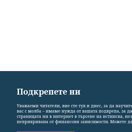
ВСИЧКИ НОВИНИ
ПОЛИТИКА
ИКОНОМИКА
Подкрепете ни
Уважаеми читатели, вие сте тук и днес, за да научи
Общи условия
Политика за поверителност
Реклама
вас с молба – имаме нужда от вашата подкрепа, за д
страницата ни в интернет в търсене на истинска, н
неприкривана от финансови зависимости. Можете да
Издател на www.clubz.bg е „Клуб Зебра Медия“ ЕООД, София, ул. "Алеко 