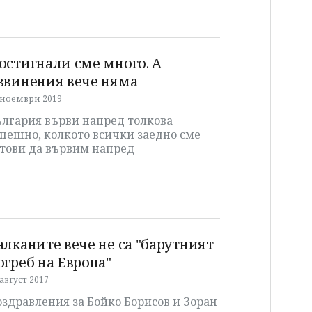
остигнали сме много. А
звинения вече няма
 ноември 2019
ългария върви напред толкова
пешно, колкото всички заедно сме
отови да вървим напред
алканите вече не са "барутният
огреб на Европа"
 август 2017
здравления за Бойко Борисов и Зоран