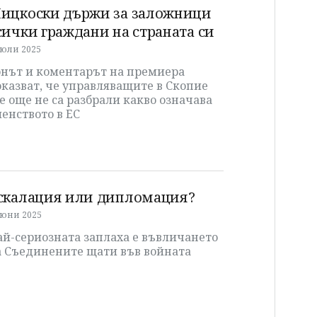
ицкоски държи за заложници
сички граждани на страната си
 юли 2025
онът и коментарът на премиера
казват, че управляващите в Скопие
е още не са разбрали какво означава
енството в ЕС
скалация или дипломация?
 юни 2025
ай-сериозната заплаха е въвличането
а Съединените щати във войната