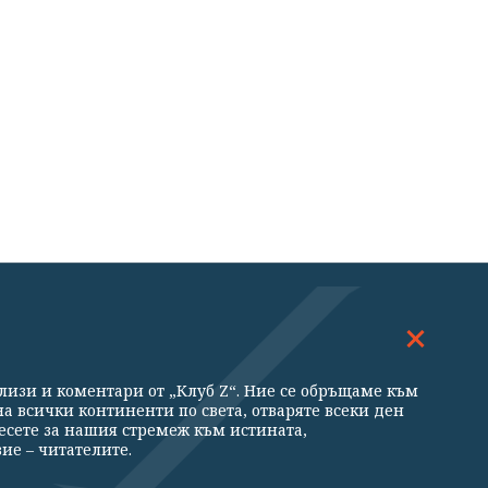
ДОСКОП
МНЕНИЯ
ализи и коментари от „Клуб Z“. Ние се обръщаме към
ни
а всички континенти по света, отваряте всеки ден
есете за нашия стремеж към истината,
ие – читателите.