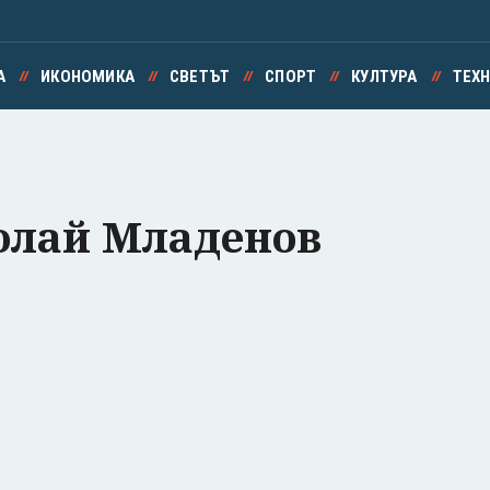
А
ИКОНОМИКА
СВЕТЪТ
СПОРТ
КУЛТУРА
ТЕХ
олай Младенов
Успешно излязохте от профила си!