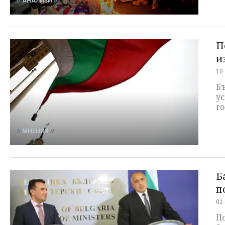
АНАЛИЗИ
П
и
10
Б
ус
г
МНЕНИЯ
Б
п
01
По