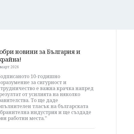
обри новини за България и
крайна!
 март 2026
Подписаното 10-годишно
оразумение за сигурност и
ътрудничество е важна крачка напред
резултат от усилията на няколко
авителства. То ще даде
опълнителен тласък на българската
тбранителна индустрия и ще създаде
ви работни места."