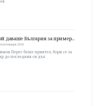
аев
ой даваше България за пример...
 септември 2016
мон Перес беше приятел, бори се за
ир до последния си дъх