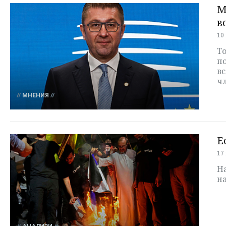
М
в
10
Т
по
вс
чл
МНЕНИЯ
Е
17
Н
н