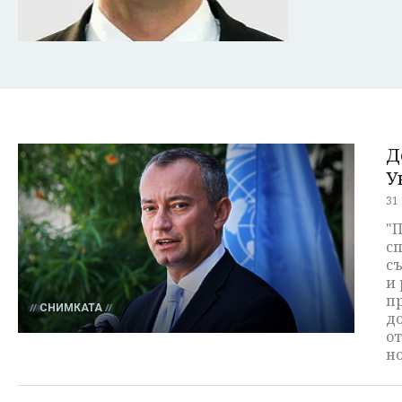
Д
У
31
"
сп
с
и 
пр
СНИМКАТА
д
о
но