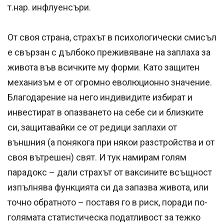
т.нар. инфлуенсъри.
От своя страна, страхът в психологически смисъл
е свързан с дълбоко преживяване на заплаха за
живота във всичките му форми. Като защитен
механизъм е от огромно еволюционно значение.
Благодарение на него индивидите избират и
инвестират в опазването на себе си и близките
си, защитавайки се от редици заплахи от
външния (а понякога при някои разстройства и от
своя вътрешен) свят. И тук намирам голям
парадокс – дали страхът от ваксините всъщност
изпълнява функцията си да запазва живота, или
точно обратното – поставя го в риск, поради по-
голямата статистическа податливост за тежко