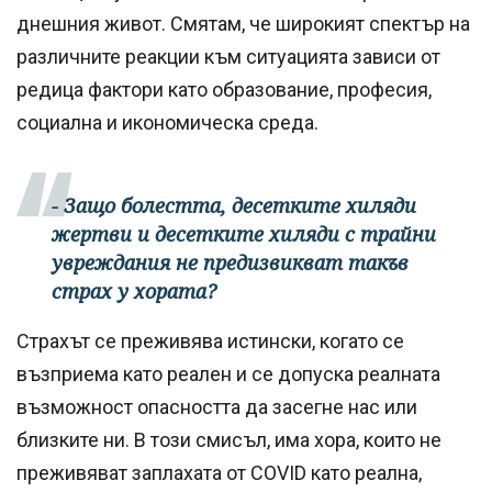
днешния живот. Смятам, че широкият спектър на
различните реакции към ситуацията зависи от
редица фактори като образование, професия,
социална и икономическа среда.
- Защо болестта, десетките хиляди
жертви и десетките хиляди с трайни
увреждания не предизвикват такъв
страх у хората?
Страхът се преживява истински, когато се
възприема като реален и се допуска реалната
възможност опасността да засегне нас или
близките ни. В този смисъл, има хора, които не
преживяват заплахата от COVID като реална,