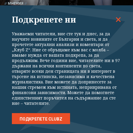
МНЕНИЯ
Не знам ядките, поръчани от парламента, за
Подкрепете ни
кого са, но предполагам са за семейство
Баневи
Уважаеми читатели, вие сте тук и днес, за да
научите новините от България и света, и да
прочетете актуални анализи и коментари от
„Клуб Z“. Ние се обръщаме към вас с молба –
имаме нужда от вашата подкрепа, за да
продължим. Вече години вие, читателите ни в 97
държави на всички континенти по света,
отваряте всеки ден страницата ни в интернет в
търсене на истинска, независима и качествена
журналистика. Вие можете да допринесете за
нашия стремеж към истината, неприкривана от
финансови зависимости. Можете да помогнете
единственият поръчител на съдържание да сте
вие – читателите.
МНЕНИЯ
ПОДКРЕПЕТЕ CLUBZ
"Обикновен антисемитизъм" - скандалът в