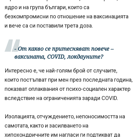
ядро и на група българи, които са
безкомпромисни по отношение на ваксинацията
и вече са си поставили трета доза.
- От какво се притесняват повече –
ваксината, COVID, локдауните?
Интересно е, че най-голям брой от случаите,
които постъпват при мен през последната година,
показват оплаквания от психо-социален характер
вследствие на ограниченията заради COVID.
Изолацията, отчуждението, непоносимостта на
самотата, както и засилването на
хипохондричните им нагласи ги подтикват да