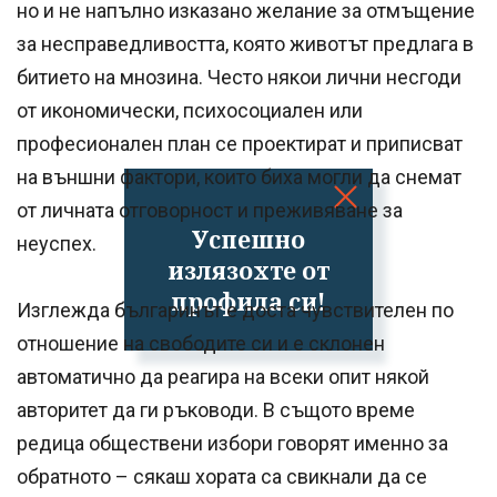
но и не напълно изказано желание за отмъщение
за несправедливостта, която животът предлага в
битието на мнозина. Често някои лични несгоди
от икономически, психосоциален или
професионален план се проектират и приписват
на външни фактори, които биха могли да снемат
от личната отговорност и преживяване за
Успешно
неуспех.
излязохте от
профила си!
Изглежда българинът е доста чувствителен по
отношение на свободите си и е склонен
автоматично да реагира на всеки опит някой
авторитет да ги ръководи. В същото време
редица обществени избори говорят именно за
обратното – сякаш хората са свикнали да се