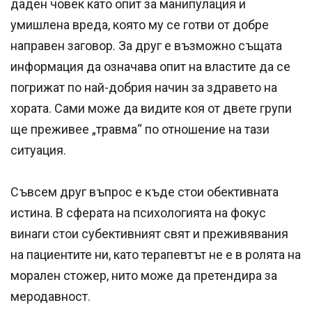
даден човек като опит за манипулация и
умишлена вреда, която му се готви от добре
направен заговор. За друг е възможно същата
информация да означава опит на властите да се
погрижат по най-добрия начин за здравето на
хората. Сами може да видите коя от двете групи
ще преживее „травма“ по отношение на тази
ситуация.
Съвсем друг въпрос е къде стои обективната
истина. В сферата на психологията на фокус
винаги стои субективният свят и преживявания
на пациентите ни, като терапевтът не е в ролята на
морален стожер, нито може да претендира за
меродавност.