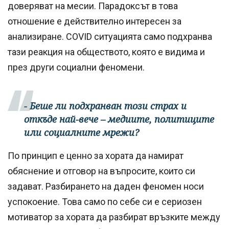
доверяват на месии. Парадоксът в това
отношение е действително интересен за
анализиране. COVID ситуацията само подхранва
тази реакция на обществото, която е видима и
през други социални феномени.
- Беше ли подхранван този страх и
откъде най-вече – медиите, политиците
или социалните мрежи?
По принцип е ценно за хората да намират
обяснение и отговор на въпросите, които си
задават. Разбирането на даден феномен носи
успокоение. Това само по себе си е сериозен
мотиватор за хората да разбират връзките между