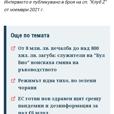
Интервюто е публикувано в броя на сп. "Клуб Z"
от ноември 2021 г.
Още по темата
От 8 млн. лв. печалба до над 800
хил. лв. загуба: служители на "Бул
Био" поискаха смяна на
ръководството
Режимът идва тихо, по зелени
чорапи
ЕС готви нов здравен щит срещу
пандемии и дезинформация за
над €6 млрд.