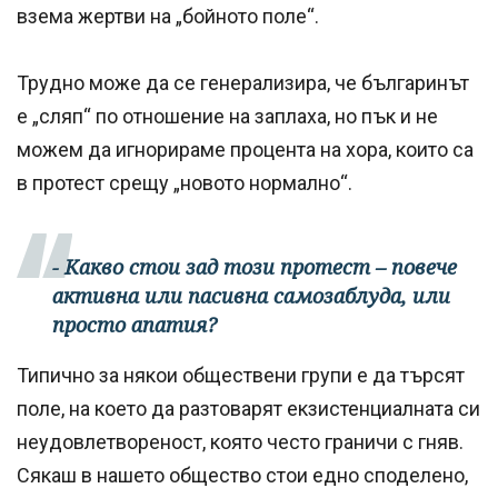
взема жертви на „бойното поле“.
Трудно може да се генерализира, че българинът
е „сляп“ по отношение на заплаха, но пък и не
можем да игнорираме процента на хора, които са
в протест срещу „новото нормално“.
- Какво стои зад този протест – повече
активна или пасивна самозаблуда, или
просто апатия?
Типично за някои обществени групи е да търсят
поле, на което да разтоварят екзистенциалната си
неудовлетвореност, която често граничи с гняв.
Сякаш в нашето общество стои едно споделено,