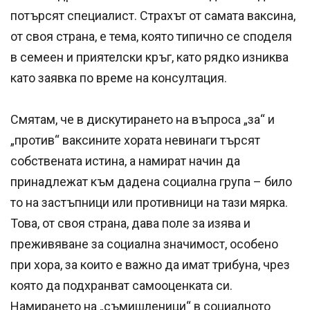
потърсят специалист. Страхът от самата ваксина,
от своя страна, е тема, която типично се споделя
в семеен и приятелски кръг, като рядко изниква
като заявка по време на консултация.
Смятам, че в дискутирането на въпроса „за“ и
„против“ ваксините хората невинаги търсят
собствената истина, а намират начин да
принадлежат към дадена социална група – било
то на застъпници или противници на тази мярка.
Това, от своя страна, дава поле за изява и
преживяване за социална значимост, особено
при хора, за които е важно да имат трибуна, чрез
която да подхранват самооценката си.
Намирането на „съмишленици“ в социалното