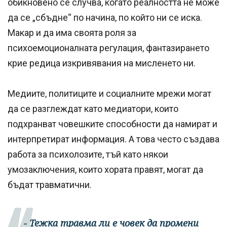
обикновено се случва, когато реалността не може
да се „сбъдне“ по начина, по който ни се иска.
Макар и да има своята роля за
психоемоционалната регулация, фантазирането
крие редица изкривявания на мисленето ни.
Медиите, политиците и социалните мрежи могат
да се разглеждат като медиатори, които
подхранват човешките способности да намират и
интерпретират информация. А това често създава
работа за психолозите, тъй като някои
умозаключения, които хората правят, могат да
бъдат травматични.
- Тежка травма ли е човек да промени