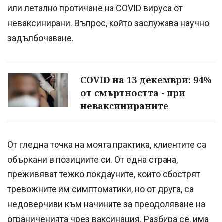
или летално протичане на COVID вируса от
неваксинирани. Въпрос, който заслужава научно
задълбочаване.
COVID на 13 декември: 94%
от смъртността - при
неваксинираните
От гледна точка на моята практика, клиентите са
объркани в позициите си. От една страна,
преживяват тежко локдауните, които обострят
тревожните им симптоматики, но от друга, са
недоверчиви към начините за преодоляване на
ограниченията чрез ваксинация. Разбира се, има