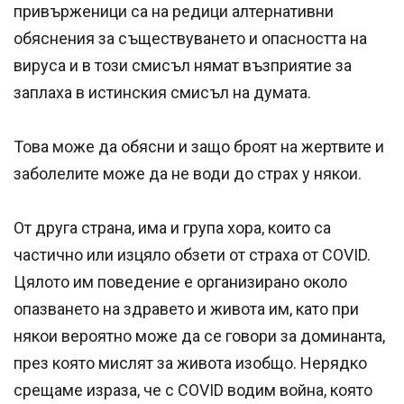
привърженици са на редици алтернативни
обяснения за съществуването и опасността на
вируса и в този смисъл нямат възприятие за
заплаха в истинския смисъл на думата.
Това може да обясни и защо броят на жертвите и
заболелите може да не води до страх у някои.
От друга страна, има и група хора, които са
частично или изцяло обзети от страха от COVID.
Цялото им поведение е организирано около
опазването на здравето и живота им, като при
някои вероятно може да се говори за доминанта,
през която мислят за живота изобщо. Нерядко
срещаме израза, че с COVID водим война, която