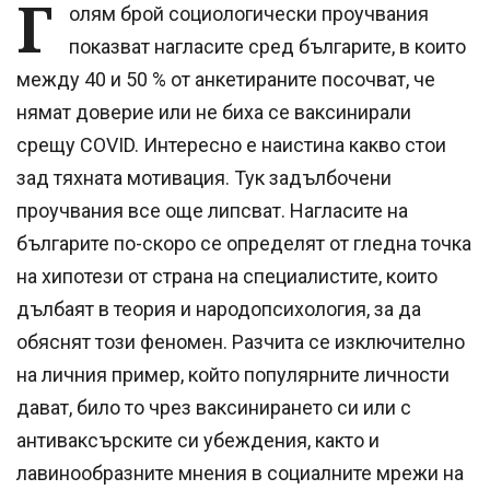
Г
олям брой социологически проучвания
показват нагласите сред българите, в които
между 40 и 50 % от анкетираните посочват, че
нямат доверие или не биха се ваксинирали
срещу COVID. Интересно е наистина какво стои
зад тяхната мотивация. Тук задълбочени
проучвания все още липсват. Нагласите на
българите по-скоро се определят от гледна точка
на хипотези от страна на специалистите, които
дълбаят в теория и народопсихология, за да
обяснят този феномен. Разчита се изключително
на личния пример, който популярните личности
дават, било то чрез ваксинирането си или с
антиваксърските си убеждения, както и
лавинообразните мнения в социалните мрежи на