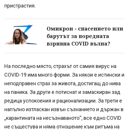
пристрастия.
Омикрон - спасението или
барутът за поредната
взривна COVID вълна?
На последно място, страхът от самия вирус на
COVID-19 има много форми. За някои е истински и
неподправен страх за живота, достигащ до нива
на паника. За други е потиснат и замаскиран зад
редица успокоения и рационализации. За трети е
напълно изтласкан извън съзнанието и държан в
„карантината на несъзнаваното“, все едно COVID
не същестува и няма отношение към ритъма на