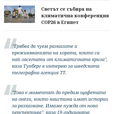
Светът се събира на
климатична конференция
COP26 в Египет
"Трябва да чуем разказите и
преживяванията на хората, които са
най-засегнати от климатичната криза",
каза Тунберг в интервю за шведската
телеграфна агенция ТТ.
"Това е моментът да предам щафетата
на онези, които наистина имат истории
за разказване. Имаме нужда от нова
перспектива", каза 19-годишната