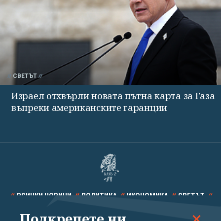
СВЕТЪТ
Израел отхвърли новата пътна карта за Газа
въпреки американските гаранции
ВСИЧКИ НОВИНИ
ПОЛИТИКА
ИКОНОМИКА
СВЕТЪТ
Подкрепете ни
СПОРТ
КУЛТУРА
ТЕХНОЛОГИИ
КАЛЕЙДОСКОП