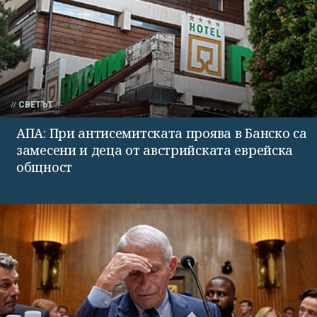
СВЕТЪТ
АПА: При антисемитската проява в Банско са
замесени и деца от австрийската еврейска
общност