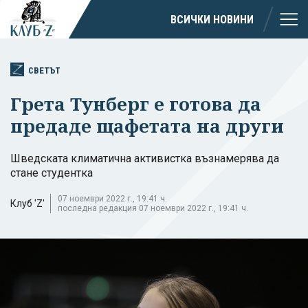
ВСИЧКИ НОВИНИ
СВЕТЪТ
Грета Тунберг е готова да
предаде щафетата на други
Шведската климатична активистка възнамерява да
стане студентка
07 ноември 2022 г., 19:41 ч.
Клуб 'Z'
последна редакция 07 ноември 2022 г., 19:41 ч.