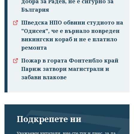
добра за Радев, не е сигурно за
България
Шведска НПО обвини студиото на
"Одисея", че е върнало повреден
викингски кораб и не е платило
ремонта
Успешно
Пожар в гората Фонтенбло край
излязохте от
Париж затвори магистрали и
профила си!
забави влакове
Подкрепете ни
Уважаеми читатели, вие сте тук и днес, за да