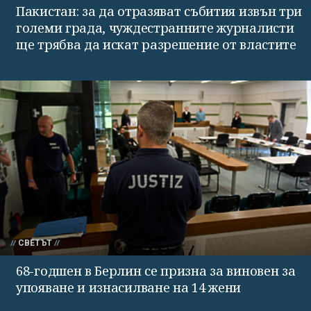
Пакистан: за да отразяват събития извън три
големи града, чуждестранните журналисти
ще трябва да искат разрешение от властите
СВЕТЪТ
68-годшен в Берлин се призна за виновен за
упояване и изнасилване на 14 жени