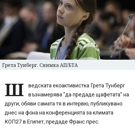
Грета Тунберг. Снимка АП/БТА
Ш
ведската екоактивистка Грета Тунберг
възнамерява "да предаде щафетата" на
други, обяви самата тя в интервю, публикувано
днес на фона на конференцията за климата
КОП27 в Египет, предаде Франс прес.