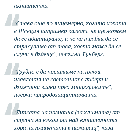
активистка.
"Става още по-лицемерно, когато хората
в Швеция например казват, че ще можем
да се адаптираме, и че не трябва да се
страхуваме от това, което може да се
случи в бъдеще", допълни Тунберг.
"Трудно е да повярваме на някои
изявления на световните лидери и
държавни глави пред микрофоните",
посочи природозащитничката.
"Липсата на познания (за климата) от
страна на някои от най-влиятелните
хора на планетата е шокиращ", каза