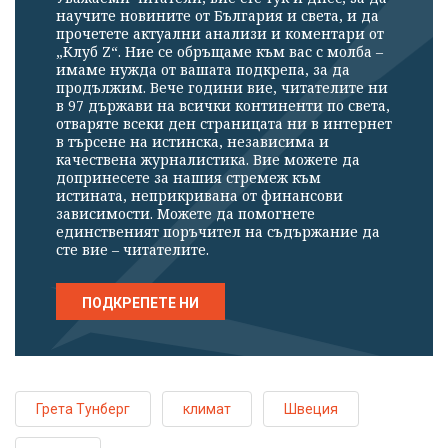
научите новините от България и света, и да
прочетете актуални анализи и коментари от
„Клуб Z“. Ние се обръщаме към вас с молба –
имаме нужда от вашата подкрепа, за да
продължим. Вече години вие, читателите ни
в 97 държави на всички континенти по света,
отваряте всеки ден страницата ни в интернет
в търсене на истинска, независима и
качествена журналистика. Вие можете да
допринесете за нашия стремеж към
истината, неприкривана от финансови
зависимости. Можете да помогнете
единственият поръчител на съдържание да
сте вие – читателите.
ПОДКРЕПЕТЕ НИ
Грета Тунберг
климат
Швеция