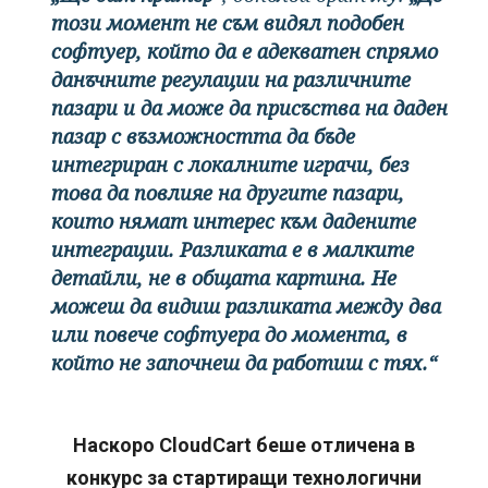
този момент не съм видял подобен
софтуер, който да е адекватен спрямо
данъчните регулации на различните
пазари и да може да присъства на даден
пазар с възможността да бъде
интегриран с локалните играчи, без
това да повлияе на другите пазари,
които нямат интерес към дадените
интеграции. Разликата е в малките
детайли, не в общата картина. Не
можеш да видиш разликата между два
или повече софтуера до момента, в
който не започнеш да работиш с тях.“
Наскоро CloudCart беше отличена в
конкурс за стартиращи технологични