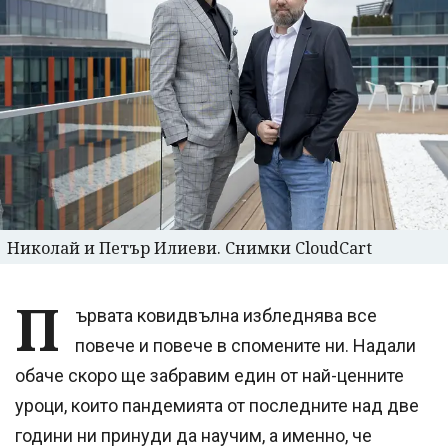
Николай и Петър Илиеви. Снимки CloudCart
П
ървата ковидвълна избледнява все
повече и повече в спомените ни. Надали
обаче скоро ще забравим един от най-ценните
уроци, които пандемията от последните над две
години ни принуди да научим, а именно, че