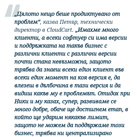
„Цялото нещо беше продиктувано от
проблем“
, казва Петър, технически
директор в CloudCart.
„Имахме много
клиенти, а всеки софтуер си има версии
и поддръжката на такъв бизнес с
различни клиенти с различни версии
почти стана невъзможна, защото
трябва да знаеш всеки един клиент във
всеки един момент на коя версия е, да
влезеш в дълбочина в тази версия и да
видиш какъв му е проблемът. Отидох при
Ники и му казах, супер, развиваме се
много добре, обаче ще достигнем етап, в
който ще ударим някакъв лимит,
защото не можем да поддържаме този
бизнес, трябва ни централизирано