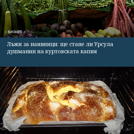
БИЗНЕС
Лъжи за наивници: ще стане ли Урсула
душманин на куртовската капия