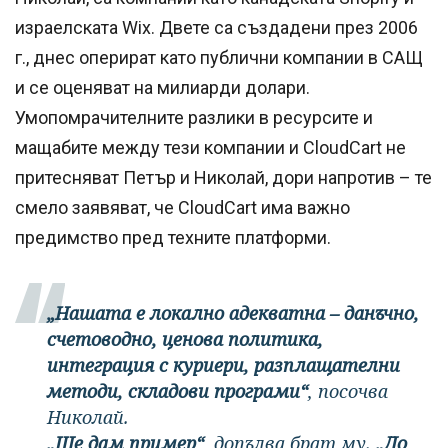
израелската Wix. Двете са създадени през 2006
г., днес оперират като публични компании в САЩ
и се оценяват на милиарди долари.
Умопомрачителните разлики в ресурсите и
мащабите между тези компании и CloudCart не
притесняват Петър и Николай, дори напротив – те
смело заявяват, че CloudCart има важно
предимство пред техните платформи.
„Нашата е локално адекватна – данъчно,
счетоводно, ценова политика,
интеграция с куриери, разплащателни
методи, складови програми“
, посочва
Николай.
„Ще дам пример“
, допълва брат му.
„До