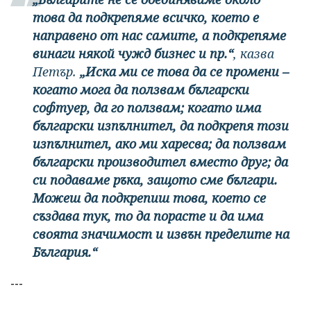
това да подкрепяме всичко, което е
направено от нас самите, а подкрепяме
винаги някой чужд бизнес и пр.“
, казва
Петър.
„Иска ми се това да се промени –
когато мога да ползвам български
софтуер, да го ползвам; когато има
български изпълнител, да подкрепя този
изпълнител, ако ми харесва; да ползвам
български производител вместо друг; да
си подаваме ръка, защото сме българи.
Можеш да подкрепиш това, което се
създава тук, то да порасте и да има
своята значимост и извън пределите на
България.“
---