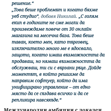
решение.“
„Това беше проблемът и когато бяхме
уеб студио“
, добавя Николай.
„С голям
екип в годините не сме могли да
произвеждаме повече от 30 онлайн
магазина на месечна база. Това беше
таван, което мен, като търговец,
изключително много ме е ядосвало,
защото, когато имаш възможността да
продаваш, но нямаш възможността да
обслужваш, ти си с вързани ръце. Дойде
моментът, в който решихме да
направим софтуер, който да има
унифицирано управление – от едно
място да се създава всичко и да се
репликира навсякъде.“
Международни амбиции с локален