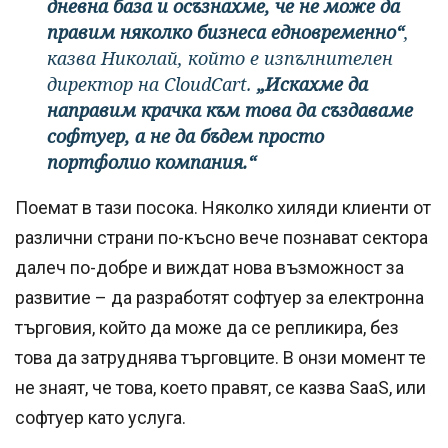
дневна база и осъзнахме, че не може да
правим няколко бизнеса едновременно“
,
казва Николай, който е изпълнителен
директор на CloudCart.
„Искахме да
направим крачка към това да създаваме
софтуер, а не да бъдем просто
портфолио компания.“
Поемат в тази посока. Няколко хиляди клиенти от
различни страни по-късно вече познават сектора
далеч по-добре и виждат нова възможност за
развитие – да разработят софтуер за електронна
търговия, който да може да се репликира, без
това да затруднява търговците. В онзи момент те
не знаят, че това, което правят, се казва SaaS, или
софтуер като услуга.