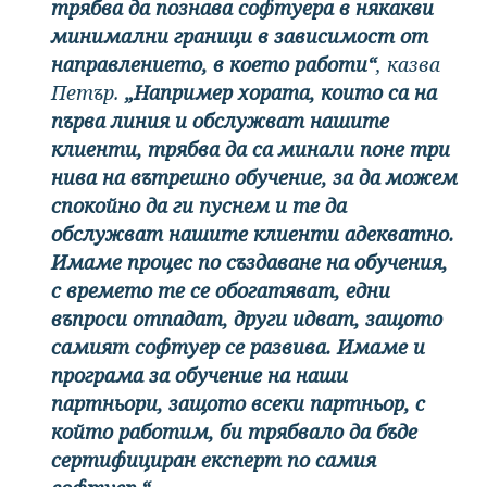
трябва да познава софтуера в някакви
минимални граници в зависимост от
направлението, в което работи“
, казва
Петър.
„Например хората, които са на
първа линия и обслужват нашите
клиенти, трябва да са минали поне три
нива на вътрешно обучение, за да можем
спокойно да ги пуснем и те да
обслужват нашите клиенти адекватно.
Имаме процес по създаване на обучения,
с времето те се обогатяват, едни
въпроси отпадат, други идват, защото
самият софтуер се развива. Имаме и
програма за обучение на наши
партньори, защото всеки партньор, с
който работим, би трябвало да бъде
сертифициран експерт по самия