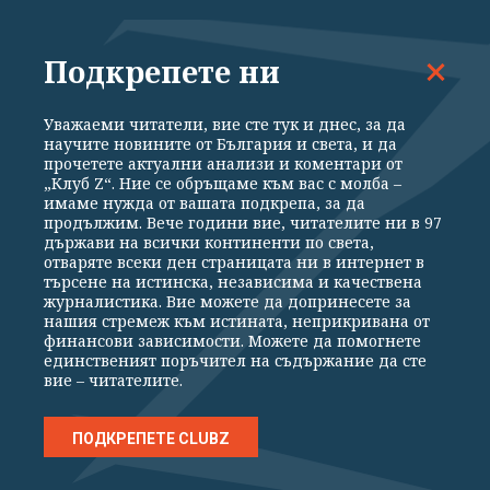
Подкрепете ни
Уважаеми читатели, вие сте тук и днес, за да
научите новините от България и света, и да
прочетете актуални анализи и коментари от
„Клуб Z“. Ние се обръщаме към вас с молба –
имаме нужда от вашата подкрепа, за да
продължим. Вече години вие, читателите ни в 97
държави на всички континенти по света,
отваряте всеки ден страницата ни в интернет в
търсене на истинска, независима и качествена
БИЗНЕС
журналистика. Вие можете да допринесете за
нашия стремеж към истината, неприкривана от
„Амазон“ съкращава още около 16 000
финансови зависимости. Можете да помогнете
работни места
единственият поръчител на съдържание да сте
вие – читателите.
ПОДКРЕПЕТЕ CLUBZ