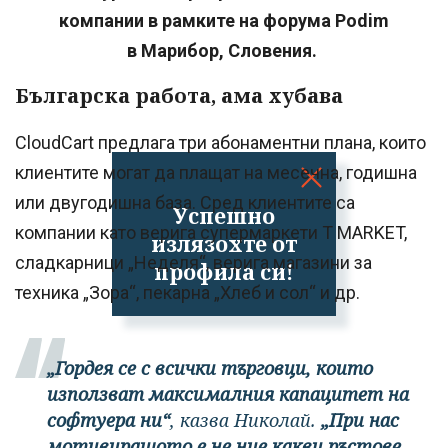
компании в рамките на форума Podim
в Марибор, Словения.
Българска работа, ама хубава
CloudCart предлага три абонаментни плана, които
клиентите могат да плащат на месечна, годишна
или двугодишна база. Сред клиентите са
Успешно
компании като верига супермаркети T MARKET,
излязохте от
сладкарници „Неделя“, верига магазини за
профила си!
техника „Зора“, пекарна „Хлеб и сол“ и др.
„Гордея се с всички търговци, които
използват максималния капацитет на
софтуера ни“
, казва Николай.
„При нас
мотивиращото е не ние какви ръстове