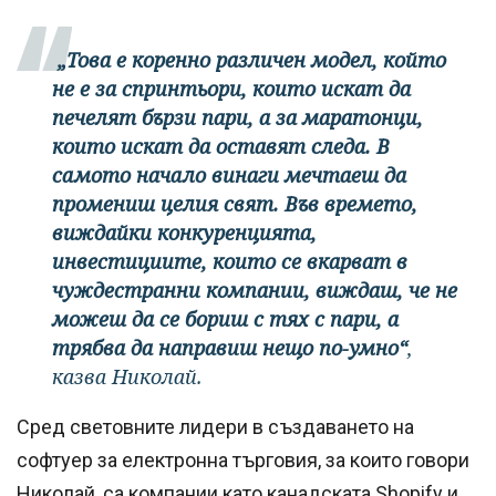
„Това е коренно различен модел, който
не е за спринтьори, които искат да
печелят бързи пари, а за маратонци,
които искат да оставят следа. В
самото начало винаги мечтаеш да
промениш целия свят. Във времето,
виждайки конкуренцията,
инвестициите, които се вкарват в
чуждестранни компании, виждаш, че не
можеш да се бориш с тях с пари, а
трябва да направиш нещо по-умно“
,
казва Николай.
Сред световните лидери в създаването на
софтуер за електронна търговия, за които говори
Николай, са компании като канадската Shopify и