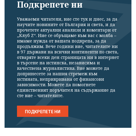
Подкрепете ни
Уважаеми читатели, вие сте тук и днес, за да
научите новините от България и света, и да
прочетете актуални анализи и коментари от
„Клуб Z“. Ние се обръщаме към вас с молба –
имаме нужда от вашата подкрепа, за да
продължим. Вече години вие, читателите ни
в 97 държави на всички континенти по света,
отваряте всеки ден страницата ни в интернет
в търсене на истинска, независима и
качествена журналистика. Вие можете да
допринесете за нашия стремеж към
истината, неприкривана от финансови
зависимости. Можете да помогнете
единственият поръчител на съдържание да
сте вие – читателите.
ПОДКРЕПЕТЕ НИ