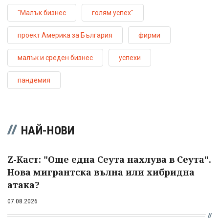
"Малък бизнес
голям успех"
проект Америка за България
фирми
малък и среден бизнес
успехи
пандемия
НАЙ-НОВИ
Z-Каст: "Още една Сеута нахлува в Сеута".
Нова мигрантска вълна или хибридна
атака?
07.08.2026