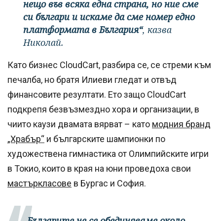
нещо във всяка една страна, но ние сме
си българи и искаме да сме номер едно
платформата в България“
, казва
Николай.
Като бизнес CloudCart, разбира се, се стреми към
печалба, но братя Илиеви гледат и отвъд
финансовите резултати. Ето защо CloudCart
подкрепя безвъзмездно хора и организации, в
чиито каузи двамата вярват – като
модния бранд
„Храбър“
и българските шампионки по
художествена гимнастика от Олимпийските игри
в Токио, които в края на юни проведоха свои
мастъркласове
в Бургас и София.
„Българите не се обединяваме около