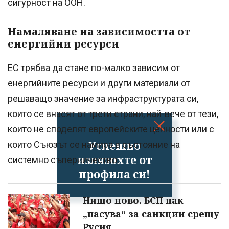
сигурност на ООН.
Намаляване на зависимостта от
енергийни ресурси
ЕС трябва да стане по-малко зависим от
енергийните ресурси и други материали от
решаващо значение за инфраструктурата си,
които се внасят от трети страни, най-вече от тези,
които не споделят европейските ценности или с
Успешно
които Съюзът се намира в състояние на
излязохте от
системно съперничество.
профила си!
Нищо ново. БСП пак
„пасува“ за санкции срещу
Русия