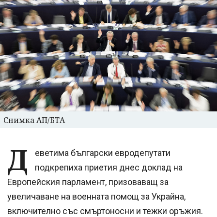
Снимка АП/БТА
Д
еветима български евродепутати
подкрепиха приетия днес доклад на
Европейския парламент, призоваващ за
увеличаване на военната помощ за Украйна,
включително със смъртоносни и тежки оръжия.