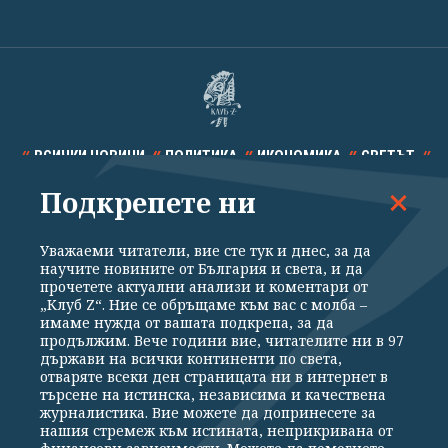
ВСИЧКИ НОВИНИ
ПОЛИТИКА
ИКОНОМИКА
СВЕТЪТ
Подкрепете ни
СПОРТ
КУЛТУРА
ТЕХНОЛОГИИ
КАЛЕЙДОСКОП
МНЕНИЯ
Уважаеми читатели, вие сте тук и днес, за да
научите новините от България и света, и да
прочетете актуални анализи и коментари от
„Клуб Z“. Ние се обръщаме към вас с молба –
имаме нужда от вашата подкрепа, за да
продължим. Вече години вие, читателите ни в 97
Общи условия
Политика за поверителност
държави на всички континенти по света,
отваряте всеки ден страницата ни в интернет в
Реклама
Партньори
Контакти
За Клуб Z
търсене на истинска, независима и качествена
Екип
Подкрепете ни
журналистика. Вие можете да допринесете за
нашия стремеж към истината, неприкривана от