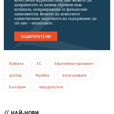
качествена журналистика. Вие можете да
допринесете за нашия стремеж към
истината, неприкривана от финансови
зависимости. Можете да помогнете
единственият поръчител на съдържание да
сте вие – читателите.
ПОДКРЕПЕТЕ НИ
Войната
ЕС
Европейски парламент
доклад
Украйна
въоръжаване
България
евродепутати
НАЙ-НОВИ