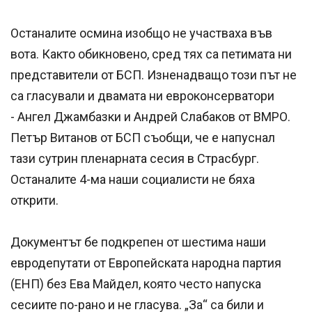
Останалите осмина изобщо не участваха във
вота. Както обикновено, сред тях са петимата ни
представители от БСП. Изненадващо този път не
са гласували и двамата ни евроконсерватори
- Ангел Джамбазки и Андрей Слабаков от ВМРО.
Петър Витанов от БСП съобщи, че е напуснал
тази сутрин пленарната сесия в Страсбург.
Останалите 4-ма наши социалисти не бяха
открити.
Документът бе подкрепен от шестима наши
евродепутати от Европейската народна партия
(ЕНП) без Ева Майдел, която често напуска
сесиите по-рано и не гласува. „За“ са били и