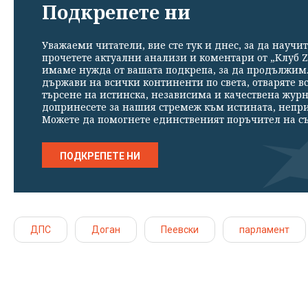
Подкрепете ни
Уважаеми читатели, вие сте тук и днес, за да научит
прочетете актуални анализи и коментари от „Клуб Z
имаме нужда от вашата подкрепа, за да продължим. 
държави на всички континенти по света, отваряте в
търсене на истинска, независима и качествена жур
допринесете за нашия стремеж към истината, непр
Можете да помогнете единственият поръчител на съ
ПОДКРЕПЕТЕ НИ
ДПС
Доган
Пеевски
парламент