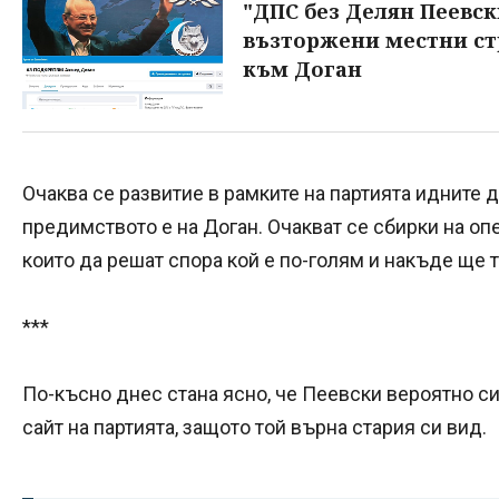
"ДПС без Делян Пеевск
възторжени местни ст
към Доган
Очаква се развитие в рамките на партията идните д
предимството е на Доган. Очакват се сбирки на оп
които да решат спора кой е по-голям и накъде ще 
***
По-късно днес стана ясно, че Пеевски вероятно с
сайт на партията, защото той върна стария си вид.