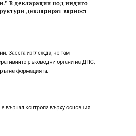
и." В декларации под индиго
руктури декларират вярност
ни. Засега изглежда, че там
еративните ръководни органи на ДПС,
тръгне формацията.
и е върнал контрола върху основния