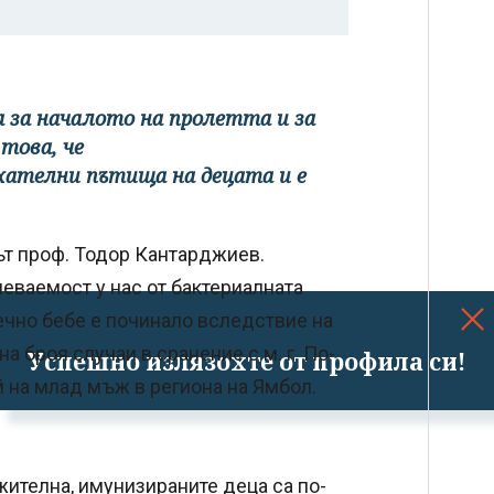
 за началото на пролетта и за
това, че
хателни пътища на децата и е
ът проф. Тодор Кантарджиев.
еваемост у нас от бактериалната
ечно бебе е починало вследствие на
а броя случаи в сранение с м. г. По-
Успешно излязохте от профила си!
й на млад мъж в региона на Ямбол.
жителна, имунизираните деца са по-