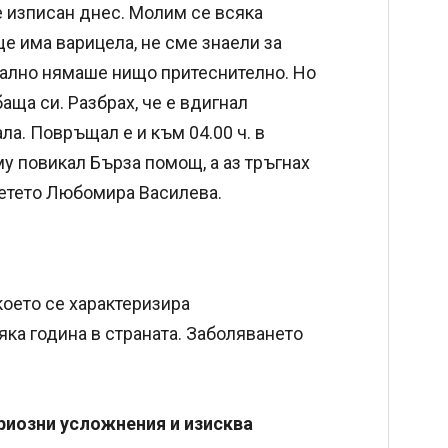
е изписан днес. Молим се всяка
ще има варицела, не сме знаели за
ачално нямаше нищо притеснително. Но
аща си. Разбрах, че е вдигнал
ла. Повръщал е и към 04.00 ч. в
у повикал Бърза помощ, а аз тръгнах
детето Любомира Василева.
което се характеризира
яка година в страната. Заболяването
риозни усложнения и изисква