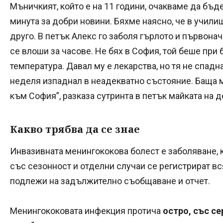
Мъничкият, който е на 11 години, очакваме да бъд
минута за добри новини. Бяхме наясно, че в учили
друго. В петък Алекс го заболя гърлото и първон
се влоши за часове. Не бях в София, той беше при б
температура. Давал му е лекарства, но тя не спадна
неделя изпаднал в неадекватно състояние. Баща м
към София”, разказа сутринта в петък майката на 
Какво трябва да се знае
Инвазивната менингококова болест е заболяване, 
със сезонност и отделни случаи се регистрират вс
подлежи на задължително съобщаване и отчет.
Менингококовата инфекция протича
остро, със се