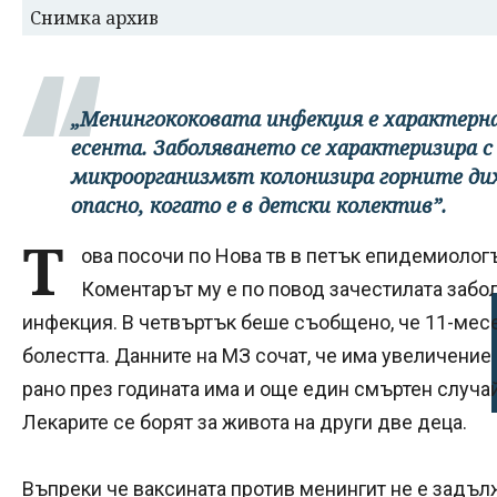
Снимка архив
„Менингококовата инфекция е характерна
есента. Заболяването се характеризира с 
микроорганизмът колонизира горните ди
опасно, когато е в детски колектив”.
Т
ова посочи по Нова тв в петък епидемиолог
Коментарът му е по повод зачестилата забол
инфекция. В четвъртък беше съобщено, че 11-мес
болестта. Данните на МЗ сочат, че има увеличение н
рано през годината има и още един смъртен случа
Лекарите се борят за живота на други две деца.
Въпреки че ваксината против менингит не е задъл