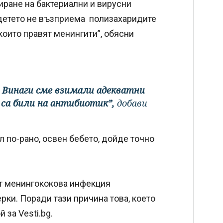
иране на бактериални и вирусни
а детето не възприема полизахаридите
 които правят менингити”, обясни
. Винаги сме взимали адекватни
 са били на антибиотик”,
добави
 по-рано, освен бебето, дойде точно
т менингококова инфекция
ерки. Поради тази причина това, което
 за Vesti.bg.