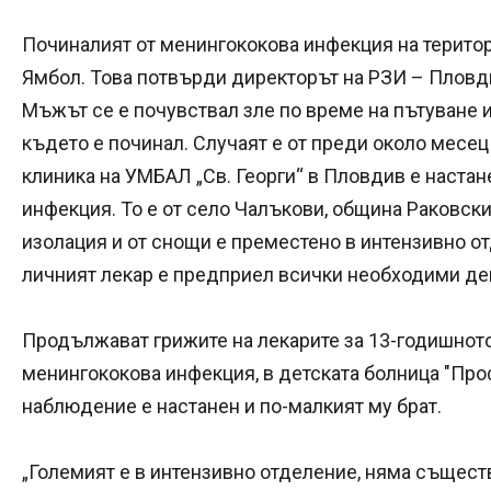
Починалият от менингококова инфекция на терито
Ямбол. Това потвърди директорът на РЗИ – Пловди
Мъжът се е почувствал зле по време на пътуване и
където е починал. Случаят е от преди около месец
клиника на УМБАЛ „Св. Георги“ в Пловдив е настан
инфекция. То е от село Чалъкови, община Раковски.
изолация и от снощи е преместено в интензивно о
личният лекар е предприел всички необходими дей
Продължават грижите на лекарите за 13-годишното
менингококова инфекция, в детската болница "Проф
наблюдение е настанен и по-малкият му брат.
„Големият е в интензивно отделение, няма същест