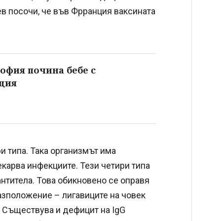
в посочи, че във Фрранция ваксината
София почина бебе с
ция
и типа. Така организмът има
екарва инфекциите. Тези четири типа
антитела. Това обикновено се оправя
азположение – лигавиците на човек
т. Съществува и дефицит на IgG