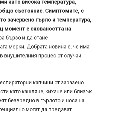
ми като висока температура,
 общо състояние. Симптомите, с
то зачервено гърло и температура,
щ момент е сковаността на
а бързо и да стане
га мерки. Добрата новина е, че има
ъв внушителния процес от случаи
еспираторни капчици от заразено
ости като кашляне, кихане или близък
еят безвредно в гърлото и носа на
отенциално могат да предават