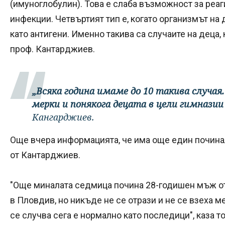
(имуноглобулин). Това е слаба възможност за реаг
инфекции. Четвъртият тип е, когато организмът н
като антигени. Именно такива са случаите на деца,
проф. Кантарджиев.
„Всяка година имаме до 10 такива случая
мерки и понякога децата в цели гимназии
Кангарджиев.
Още вчера информацията, че има още един починал
от Кантарджиев.
"Още миналата седмица почина 28-годишен мъж о
в Пловдив, но никъде не се отрази и не се взеха м
се случва сега е нормално като последици", каза той