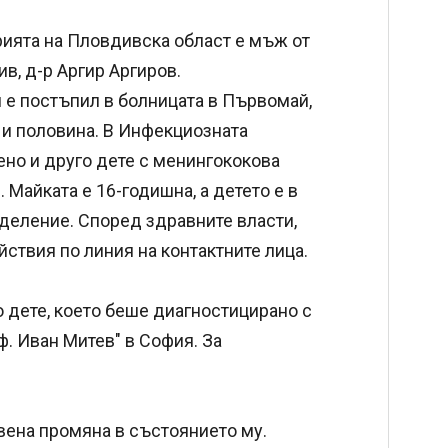
рията на Пловдивска област е мъж от
в, д-р Аргир Аргиров.
 е постъпил в болницата в Първомай,
 и половина. В Инфекциозната
ено и друго дете с менингококова
 Майката е 16-годишна, а детето е в
тделение. Според здравните власти,
ствия по линия на контактните лица.
 дете, което беше диагностицирано с
. Иван Митев" в София. За
вена промяна в състоянието му.