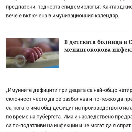
предпазени, подчерта епидемиологът. Кантарджие
вече е включена в имунизационния календар.
В детската болница в 
менингококова инфек
„Имунните дефицити при децата са най-общо четир
склонност често да се разболява и по-тежко да пр
са, когато има общ дефицит на производството на 
по време на пубертета. Има и наследствено предр
са по-податливи на инфекции и не могат да я спра