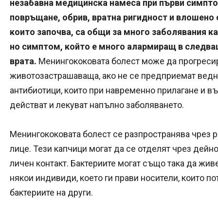
незабавна медицинска намеса при първи симпто
повръщане, обрив, вратна ригидност и влошено
които започва, са общи за много заболявания ка
но симптом, който е много алармиращ в следва
врата.
Менингококовата болест може да прогресир
животозастрашаваща, ако не се предприемат ведна
антибиотици, които при навременно прилагане и в
действат и лекуват напълно заболяването.
Менингококовата болест се разпространява чрез р
лице. Тези капчици могат да се отделят чрез дейн
личен контакт. Бактериите могат също така да жив
някои индивиди, което ги прави носители, които п
бактериите на други.