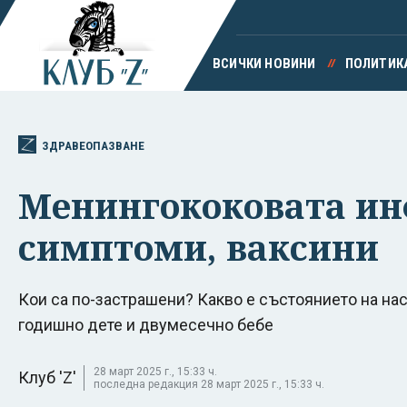
ВСИЧКИ НОВИНИ
ПОЛИТИК
ЗДРАВЕОПАЗВАНЕ
Менингококовата инф
симптоми, ваксини
Кои са по-застрашени? Какво е състоянието на нас
годишно дете и двумесечно бебе
28 март 2025 г., 15:33 ч.
Клуб 'Z'
последна редакция 28 март 2025 г., 15:33 ч.