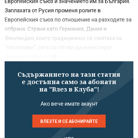
Европейския съюз и значението им за България.
Заплахата от Русия променя ролите в
Европейския съюз по отношение на разходите за
отбрана. Страни като Германия, Дания и
Финландия, които традиционно се смятаха за
“пестеливи”, сега са готови да инвестират
сериозни средств�...
Съдържанието на тази статия
е достъпна само за абонати
на "Влез в Клуба"!
Ако вече имате акаунт
ВЛЕЗТЕ И СЕ АБОНИРАЙТЕ