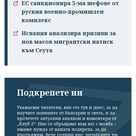
ЕС санкционира 5-ма шефове от
руския военно-промишлен
комплекс
Испания анализира призиви за
нов масов мигрантски натиск
към Сеута
Подкрепете ни
Уважаеми читатели, вие сте тук и днес, за да
научите новините от България и света, и да
Успешно
прочетете актуални анализи и коментари от
излязохте от
„Клуб Z“. Ние се обръщаме към вас с молба –
имаме нужда от вашата подкрепа, за да
профила си!
продължим. Вече години вие, читателите ни