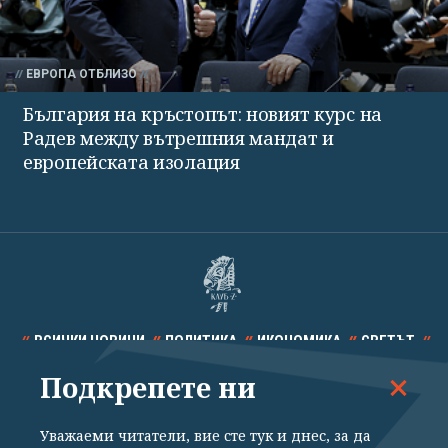
ЕВРОПА ОТБЛИЗО
България на кръстопът: новият курс на
Радев между вътрешния мандат и
европейската изолация
ВСИЧКИ НОВИНИ
ПОЛИТИКА
ИКОНОМИКА
СВЕТЪТ
Подкрепете ни
СПОРТ
КУЛТУРА
ТЕХНОЛОГИИ
КАЛЕЙДОСКОП
МНЕНИЯ
Уважаеми читатели, вие сте тук и днес, за да