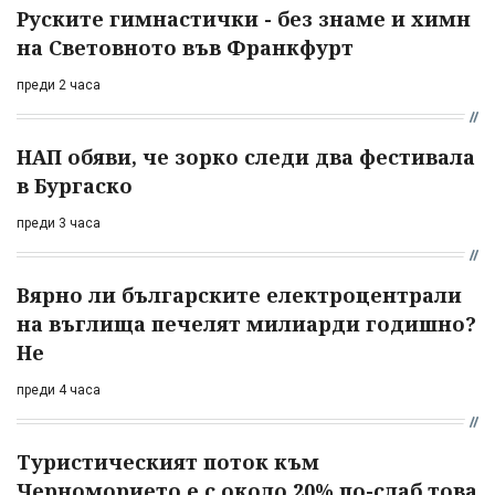
Руските гимнастички - без знаме и химн
на Световното във Франкфурт
преди 2 часа
НАП обяви, че зорко следи два фестивала
в Бургаско
преди 3 часа
Вярно ли българските електроцентрали
на въглища печелят милиарди годишно?
Не
преди 4 часа
Туристическият поток към
Черноморието е с около 20% по-слаб това