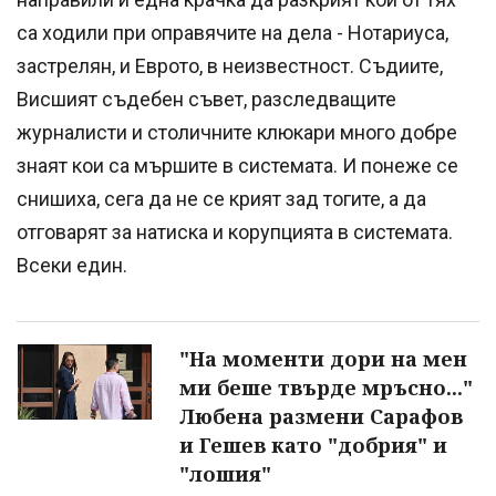
са ходили при оправячите на дела - Нотариуса,
застрелян, и Еврото, в неизвестност. Съдиите,
Висшият съдебен съвет, разследващите
журналисти и столичните клюкари много добре
знаят кои са мършите в системата. И понеже се
снишиха, сега да не се крият зад тогите, а да
отговарят за натиска и корупцията в системата.
Всеки един.
"На моменти дори на мен
ми беше твърде мръсно..."
Любена размени Сарафов
и Гешев като "добрия" и
"лошия"