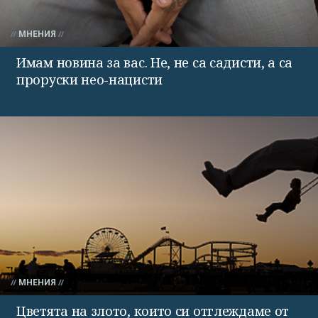
МНЕНИЯ
Имам новина за вас. Не, не са садисти, а са
проруски нео-нацисти
МНЕНИЯ
Цветята на злото, които си отглеждаме от