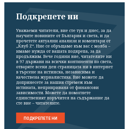
Подкрепете ни
Уважаеми читатели, вие сте тук и днес, за да
научите новините от България и света, и да
прочетете актуални анализи и коментари от
„Клуб Z“. Ние се обръщаме към вас с молба –
имаме нужда от вашата подкрепа, за да
продължим. Вече години вие, читателите ни
в 97 държави на всички континенти по света,
отваряте всеки ден страницата ни в интернет
в търсене на истинска, независима и
качествена журналистика. Вие можете да
допринесете за нашия стремеж към
истината, неприкривана от финансови
зависимости. Можете да помогнете
единственият поръчител на съдържание да
сте вие – читателите.
ПОДКРЕПЕТЕ НИ