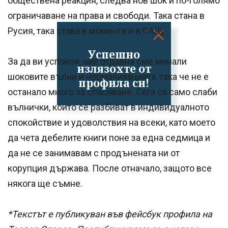
обществена реакция, следва нов шок и по-голямо
ограничаване на права и свободи. Така стана в
Русия, така става в момента и в САЩ.
Успешно
За да ви успокоя, ние отдавна сме минали
излязохте от
шоковите вълни и нормализацията, така че не е
профила си!
останало много за спасяване. Сега са само слаби
вълнички, които се разбиват в индивидуалното
спокойствие и удоволствия на всеки, като моето
да чета дебелите книги поне за една седмица и
да не се занимавам с продънената ни от
корупция държава. После отначало, защото все
някога ще съмне.
*Текстът е публикуван във фейсбук профила на