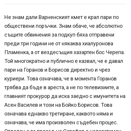
Не знам дали Варненският кмет е крал пари по
обществени поръчки. Знам обаче, че абсолютно
същите обвинения за подкуп бяха отправени
преди три години не от някаква хиалуронова
Пламенка, а от вездесъщия хазартен бос Черепа.
Той многократно и публично е казвал, че е давал
пари на Горанов и Борисов директно и чрез
куриери. Това означава, че в момента Горанов
трябва да бъде в ареста, а не по телевизиите, а
главният прокурор да иска заедно с имунитета на
Асен Василев и този на Бойко Борисов. Това
означава еднакво третиране, каквото няма и
означава, че има произволен съдебен процес.