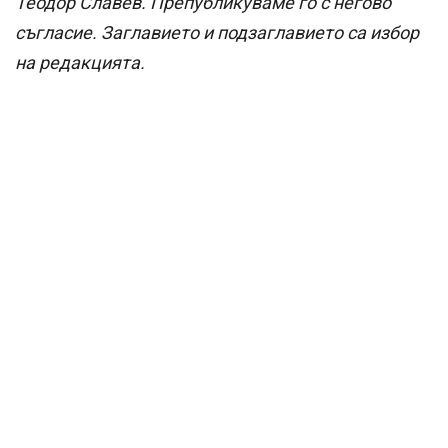
Теодор Славев. Препубликуваме го с негово
съгласие. Заглавието и подзаглавието са избор
на редакцията.