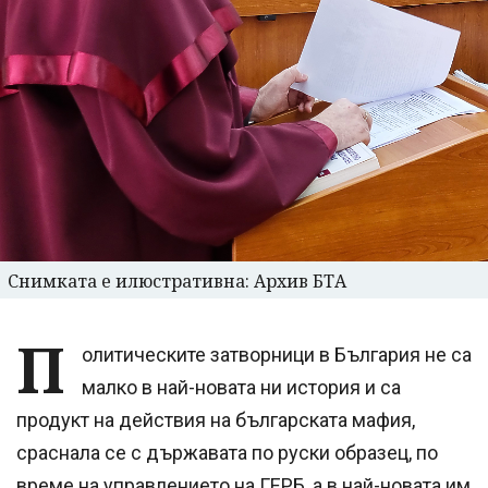
Снимката е илюстративна: Архив БТА
П
олитическите затворници в България не са
малко в най-новата ни история и са
продукт на действия на българската мафия,
сраснала се с държавата по руски образец, по
време на управлението на ГЕРБ, а в най-новата им