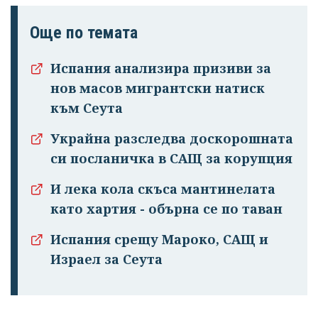
Още по темата
Испания анализира призиви за
нов масов мигрантски натиск
към Сеута
Украйна разследва доскорошната
си посланичка в САЩ за корупция
И лека кола скъса мантинелата
като хартия - обърна се по таван
Испания срещу Мароко, САЩ и
Израел за Сеута