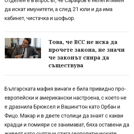
Отделен е въпросът, че Сарафов е нелегитимен
да искат имунитети, а след 21 юли и да има
кабинет, чистачка и шофьор.
Това, че ВСС не иска да
прочете закона, не значи
че законът спира да
съществува
Българската мафия винаги е била привидно про-
европейски и американски настроена, с което не
е дразнила Брюксел и Вашингтон като Орбан и
Фицо. Макар и в двете столици да знаят с какви
крадци и помияри се занимават, бяха оставени да
живеят като султани стига геополитическите