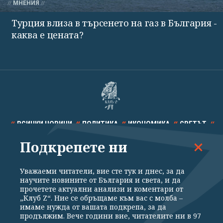
МНЕНИЯ
Турция влиза в търсенето на газ в България -
каква е цената?
ВСИЧКИ НОВИНИ
ПОЛИТИКА
ИКОНОМИКА
СВЕТЪТ
Подкрепете ни
СПОРТ
КУЛТУРА
ТЕХНОЛОГИИ
КАЛЕЙДОСКОП
МНЕНИЯ
Уважаеми читатели, вие сте тук и днес, за да
научите новините от България и света, и да
прочетете актуални анализи и коментари от
„Клуб Z“. Ние се обръщаме към вас с молба –
имаме нужда от вашата подкрепа, за да
продължим. Вече години вие, читателите ни в 97