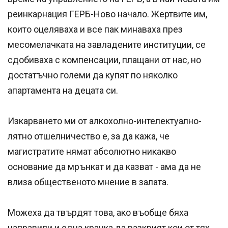
реинкарнация ГЕРБ-Ново начало. Жертвите им,
които оцеляваха и все пак минаваха през
месомелачката на завладените институции, се
сдобиваха с компенсации, плащани от нас, но
достатъчно големи да купят по няколко
апартамента на децата си.
Изкарването ми от алкохолно-интелектуално-
лятно отшелничество е, за да кажа, че
магистратите нямат абсолютно никакво
основание да мрънкат и да казват - ама да не
влиза общественото мнение в залата.
Можеха да твърдят това, ако въобще бяха
направили и една крачка да разкрият кои от тях