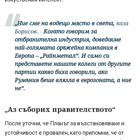
„Ние сме на водещо място в света,
каза
Борисов. -
Когато говорим за
отбранителна индустрия, доведохме
най-голямата оръжейна компания в
Европа – „Райнметал“. И само си
представете нашите колеги от другите
партии какво биха говорили, ако
Румъния беше влязла в еврозоната, а ние
не“.
„Аз съборих правителството“
После уточни, че Планът за възстановяване и
устойчивост е провален, като припомни, че от