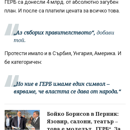
ГЕРБ са донесли 4 млрд. от абсолютно загубен
план. И после са платили цената за всичко това.
„Аз съборих правителството“,
добави
той.
Протести имало и в Сърбия, Унгария, Америка. И
бе категоричен:
„Но ние в ГЕРБ имаме един символ –
вярваме, че властта се дава от народа.“
Бойко Борисов в Перник:
Язовир, салони, театър –
това е моделът „ГЕРБ“. За