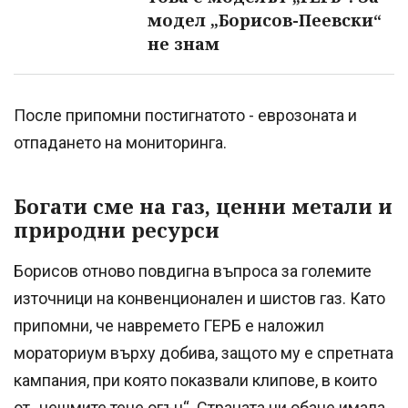
модел „Борисов-Пеевски“
не знам
После припомни постигнатото - еврозоната и
отпадането на мониторинга.
Богати сме на газ, ценни метали и
природни ресурси
Борисов отново повдигна въпроса за големите
източници на конвенционален и шистов газ. Като
припомни, че навремето ГЕРБ е наложил
мораториум върху добива, защото му е спретната
кампания, при която показвали клипове, в които
от „чешмите тече огън“. Страната ни обаче имала