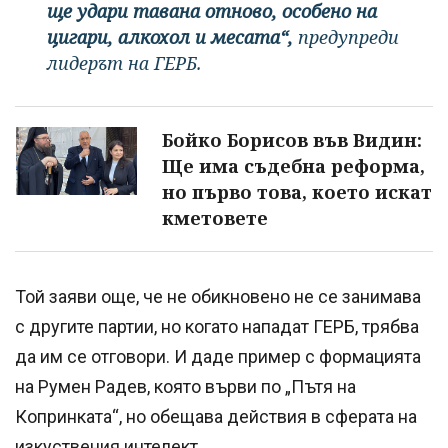
ще удари тавана отново, особено на
цигари, алкохол и месата“,
предупреди
лидерът на ГЕРБ.
Бойко Борисов във Видин:
Ще има съдебна реформа,
но първо това, което искат
кметовете
Той заяви още, че не обикновено не се занимава
с другите партии, но когато нападат ГЕРБ, трябва
да им се отговори. И даде пример с формацията
на Румен Радев, която върви по „Пътя на
Копринката“, но обещава действия в сферата на
изкуствения интелект.