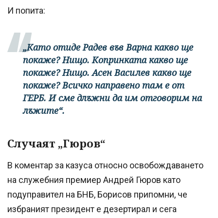
И попита:
„Като отиде Радев във Варна какво ще
покаже? Нищо. Копринката какво ще
покаже? Нищо. Асен Василев какво ще
покаже? Всичко направено там е от
ГЕРБ. И сме длъжни да им отговорим на
лъжите“.
Случаят „Гюров“
В коментар за казуса относно освобождаването
на служебния премиер Андрей Гюров като
подуправител на БНБ, Борисов припомни, че
избраният президент е дезертирал и сега