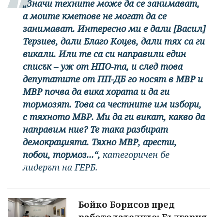
„Значи техните може да се занимават,
а моите кметове не могат да се
занимават. Интересно ми е дали [Васил]
Терзиев, дали Благо Коцев, дали тях са ги
викали. Или те са си направили един
списък – уж от НПО-та, и след това
депутатите от ПП-ДБ го носят в МВР и
МВР почва да вика хората и да ги
тормозят. Това са честните им избори,
с тяхното МВР. Ми да ги викат, какво да
направим ние? Те така разбират
демокрацията. Тяхно МВР, арести,
побои, тормоз...“,
категоричен бе
лидерът на ГЕРБ.
Бойко Борисов пред