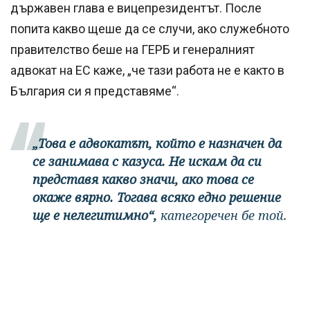
държавен глава е вицепрезидентът. После
попита какво щеше да се случи, ако служебното
правителство беше на ГЕРБ и генералният
адвокат на ЕС каже, „че тази работа не е както в
България си я представяме“.
„Това е адвокатът, който е назначен да
се занимава с казуса. Не искам да си
представя какво значи, ако това се
окаже вярно. Тогава всяко едно решение
ще е нелегитимно“,
категоречен бе той.