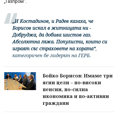
„Газпром“.
„И Костадинов, и Радев казаха, че
Борисов искал в житницата ни -
Добруджа, да добива шистов газ.
Абсолютна лъжа. Популисти, които си
играят със страховете на хората“
,
категоричен бе лидерът на ГЕРБ.
Бойко Борисов: Имаме три
ясни цели – по-високи
пенсии, по-силна
икономика и по-активни
граждани