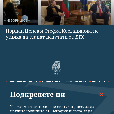
ИЗБОРИ 2026
Йордан Цонев и Стефка Костадинова не
успяха да станат депутати от ДПС
ВСИЧКИ НОВИНИ
ПОЛИТИКА
ИКОНОМИКА
СВЕТЪТ
Подкрепете ни
СПОРТ
КУЛТУРА
ТЕХНОЛОГИИ
КАЛЕЙДОСКОП
МНЕНИЯ
Уважаеми читатели, вие сте тук и днес, за да
научите новините от България и света, и да