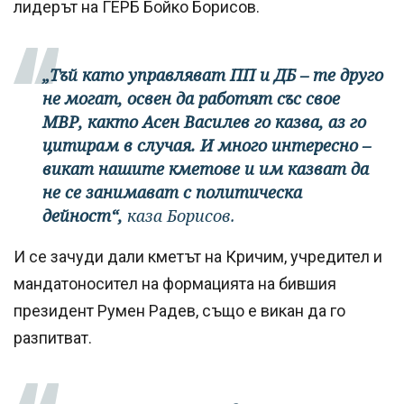
лидерът на ГЕРБ Бойко Борисов.
„Тъй като управляват ПП и ДБ – те друго
не могат, освен да работят със свое
МВР, както Асен Василев го казва, аз го
цитирам в случая. И много интересно –
викат нашите кметове и им казват да
не се занимават с политическа
дейност“,
каза Борисов.
И се зачуди дали кметът на Кричим, учредител и
мандатоносител на формацията на бившия
президент Румен Радев, също е викан да го
разпитват.