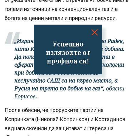
големи източници на конвенционален газ и е
богата на ценни метали и природни ресурси.
„Изрично казах, че нито аз, нито Радев,
Успешно
нито Костадинов са експерти в добива.
излязохте от
Да поканим най-добрите експерти в
профила си!
сферата на добива. Новите технологии
при добива са с вода и пясък. И
неслучайно САЩ са на първо място, а
Русия на трето по добив на газ“,
обясни
Борисов.
После обясни, че проруските партии на
Копринката (Николай Копринков) и Костадинов
веднага скочили да защитават интереса на