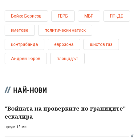
Бойко Борисов
ГЕРБ
МВР
ПП-ДБ
кметове
политически натиск
контрабанда
еврозона
шистов газ
Андрей Гюров
площадът
НАЙ-НОВИ
"Войната на проверките по границите"
ескалира
преди 13 мин