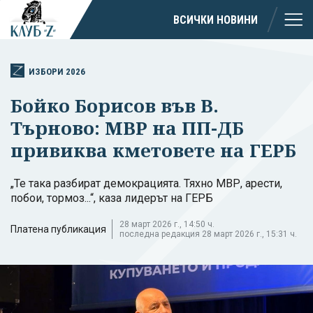
ВСИЧКИ НОВИНИ
ИЗБОРИ 2026
Бойко Борисов във В.
Търново: МВР на ПП-ДБ
привиква кметовете на ГЕРБ
„Те така разбират демокрацията. Тяхно МВР, арести,
побои, тормоз...“, каза лидерът на ГЕРБ
28 март 2026 г., 14:50 ч.
Платена публикация
последна редакция 28 март 2026 г., 15:31 ч.