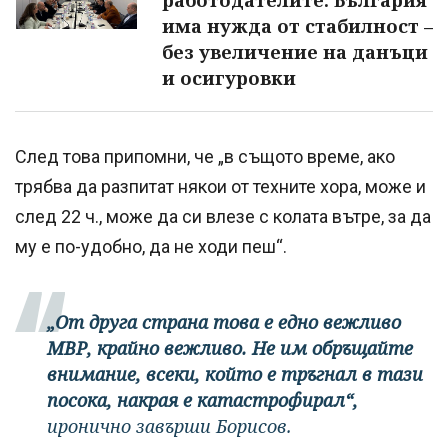
работодателите: България
има нужда от стабилност –
без увеличение на данъци
и осигуровки
След това припомни, че „в същото време, ако
трябва да разпитат някои от техните хора, може и
след 22 ч., може да си влезе с колата вътре, за да
му е по-удобно, да не ходи пеш“.
„От друга страна това е едно вежливо
МВР, крайно вежливо. Не им обръщайте
внимание, всеки, който е тръгнал в тази
посока, накрая е катастрофирал“,
иронично завърши Борисов.