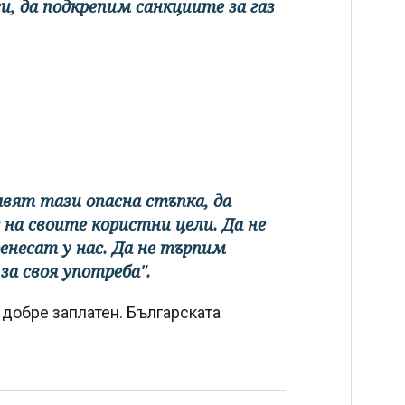
, да подкрепим санкциите за газ
вят тази опасна стъпка, да
на своите користни цели. Да не
енесат у нас. Да не търпим
а своя употреба".
 добре заплатен. Българската