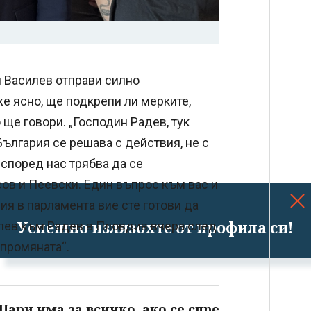
 Василев отправи силно
е ясно, ще подкрепи ли мерките,
 ще говори. „Господин Радев, тук
България се решава с действия, не с
 според нас трябва да се
сов и Пеевски. Един въпрос към вас и
ия в парламента вие сте готови да
Успешно излязохте от профила си!
илев към Радев в Пловдив вчера след
 промяната“.
 Пари има за всичко, ако се спре