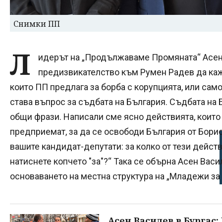
Снимки ПП
Л
идерът на „Продължаваме Промяната“ Асен
предизвикателство към Румен Радев да каж
които ПП предлага за борба с корупцията, или само
става въпрос за съдбата на България. Съдбата на 
общи фрази. Написали сме ясно действията, които
предприемат, за да се освободи България от Бори
вашите кандидат-депутати: за колко от тези действ
натиснете копчето "за"?“ Така се обърна Асен Вас
основаването на местна структура на „Младежи за
Асен Василев в Бургас: