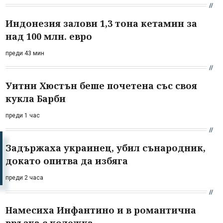
Индонезия залови 1,3 тона кетамин за
над 100 млн. евро
преди 43 мин
Уитни Хюстън беше почетена със своя
кукла Барби
преди 1 час
Задържаха украинец, убил сънародник,
докато опитва да избяга
преди 2 часа
Намесиха Инфантино и в романтична
връзка с колежка