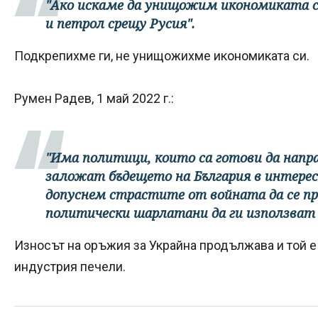
"Ако искаме да унищожим икономиката си
и петрол срещу Русия".
Подкрепихме ги, не унищожихме икономиката си.
Румен Радев, 1 май 2022 г.:
"Има политици, които са готови да напра
заложат бъдещето на България в интерес 
допуснем страстите от войната да се пр
политически шарлатани да ги използват з
Износът на оръжия за Украйна продължава и той е
индустрия печели.