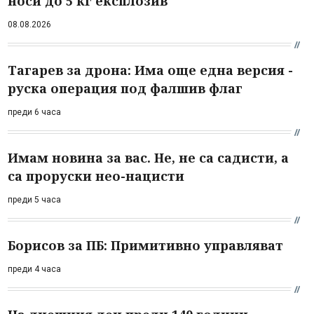
носи до 5 кг експлозив
08.08.2026
Тагарев за дрона: Има още една версия -
руска операция под фалшив флаг
преди 6 часа
Имам новина за вас. Не, не са садисти, а
са проруски нео-нацисти
преди 5 часа
Борисов за ПБ: Примитивно управляват
преди 4 часа