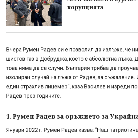
корупцията
Вчера Румен Радев си е позволил да излъже, че н
шистов газ в Добруджа, което е абсолютна лъжа. Д
това няма да се случи. България трябва да проучва 
изолиран случай на лъжа от Радев, за съжаление. 
един страхлив лицемер“, каза Василев и изреди п
Радев през годините.
1. Румен Радев за оръжието за Украйн
Януари 2022 г. Румен Радев казва: "Наш патриотич