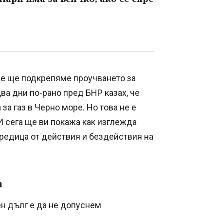
ие ще подкрепяме проучването за
ва дни по-рано пред БНР казах, че
за газ в Черно море. Но това не е
И сега ще ви покажа как изглежда
оредица от действия и бездействия на
а
ен дълг е да не допуснем