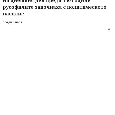
На днешния ден преди 140 години
русофилите започнаха с политическото
насилие
преди 6 часа