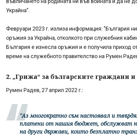
въвличането на родината ни във войната и да не 
Украйна".
Февруари 2023 г. излиза информация: "България ни
оръжия за Украйна, отколкото при служебния кабин
България е изнесла оръжия и е получила приход о
време на служебното правителство на Румен Радев
2. „Грижа“ за българските граждани и
Румен Радев, 27 април 2022 г.:
"Аз многократно съм настоявал и твърдял
платени от нашия бюджет, обслужват не 
на други държави, които безплатно тра